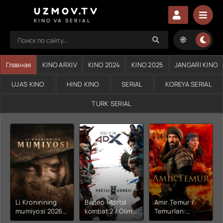
UZMOV.TV
KINO VA SERIAL
Главная
KINO ARXIV
KINO 2024
KINO 2025
JANGARI KINO
UJAS KINO
HIND KINO
SERIAL
KOREYA SERIAL
TURK SERIAL
Li Kroninning
Видео Mortal
Amir Temur /
mumiyosi 2026
kombat 2 / Ólim
Temurlan:
(uzbek tilida
jangi 2 (2026)
Fathchining