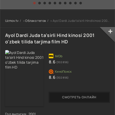
kino) tarjima HD
Uzbek tilida
yuksalishi
skachat
Premyera Netflix
filmi Uzbek tilida
O'zbekcha 2026
Uzmov.tv
»
Облако тегов
» Ayol Dardi Juda ta'sirli Hind kinosi 2001 o'zbek tilida tarjima film HD
tarjima kino Full
HD tas-ix
skachat
Ayol Dardi Juda ta'sirli Hind kinosi 2001
o'zbek tilida tarjima film HD
8.6
(302 856)
8.6
(302 856)
СМОТРЕТЬ ОНЛАЙН
Год выпуска:
2001