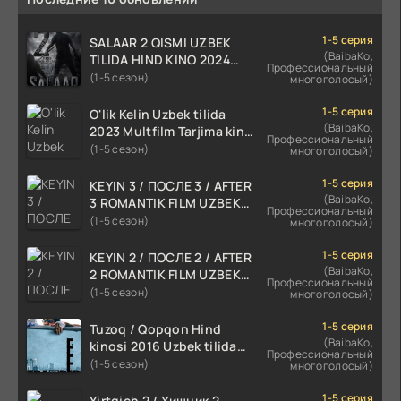
1-5 серия
SALAAR 2 QISMI UZBEK
(BaibaKo,
TILIDA HIND KINO 2024
Профессиональный
TARJIMA 720p HD Skachat
(1-5 сезон)
многоголосый)
1-5 серия
O'lik Kelin Uzbek tilida
(BaibaKo,
2023 Multfilm Tarjima kino
Профессиональный
skachat
(1-5 сезон)
многоголосый)
1-5 серия
KEYIN 3 / ПОСЛЕ 3 / AFTER
(BaibaKo,
3 ROMANTIK FILM UZBEK
Профессиональный
TILIDA 2021 TARJIMA FILM
(1-5 сезон)
многоголосый)
HD
1-5 серия
KEYIN 2 / ПОСЛЕ 2 / AFTER
(BaibaKo,
2 ROMANTIK FILM UZBEK
Профессиональный
TILIDA 2020 TARJIMA FILM
(1-5 сезон)
многоголосый)
HD
1-5 серия
Tuzoq / Qopqon Hind
(BaibaKo,
kinosi 2016 Uzbek tilida
Профессиональный
tarjima film HD
(1-5 сезон)
многоголосый)
1-5 серия
Yirtqich 2 / Хищник 2