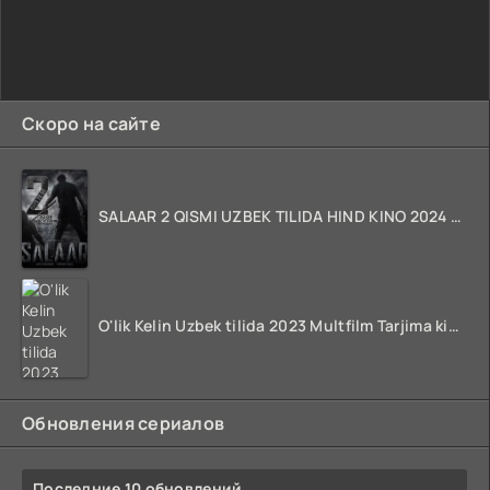
Скоро на сайте
SALAAR 2 QISMI UZBEK TILIDA HIND KINO 2024 TARJIMA 720p HD Skachat
O'lik Kelin Uzbek tilida 2023 Multfilm Tarjima kino skachat
Обновления сериалов
Последние 10 обновлений