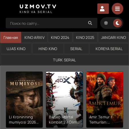
UZMOV.TV
KINO VA SERIAL
Главная
KINO ARXIV
KINO 2024
KINO 2025
JANGARI KINO
UJAS KINO
HIND KINO
SERIAL
KOREYA SERIAL
TURK SERIAL
Li Kroninning
Видео Mortal
Amir Temur /
mumiyosi 2026
kombat 2 / Ólim
Temurlan:
(uzbek tilida
jangi 2 (2026)
Fathchining