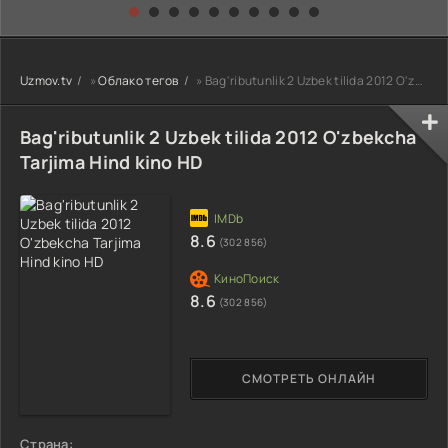
kino) tarjima HD
Uzbek tilida
yuksalishi
skachat
Premyera Netflix
filmi Uzbek tilida
O'zbekcha 2026
Uzmov.tv
»
Облако тегов
» Bag'ributunlik 2 Uzbek tilida 2012 O'zbekcha Tarjima Hind kino HD
tarjima kino Full
HD tas-ix
skachat
Bag'ributunlik 2 Uzbek tilida 2012 O'zbekcha
Tarjima Hind kino HD
8.6
(302 856)
8.6
(302 856)
СМОТРЕТЬ ОНЛАЙН
Страна: