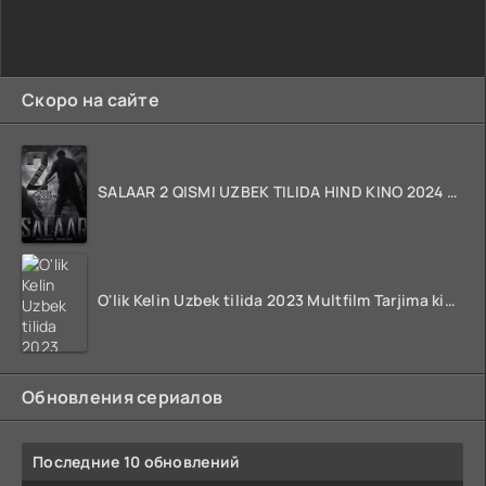
Скоро на сайте
SALAAR 2 QISMI UZBEK TILIDA HIND KINO 2024 TARJIMA 720p HD Skachat
O'lik Kelin Uzbek tilida 2023 Multfilm Tarjima kino skachat
Обновления сериалов
Последние 10 обновлений