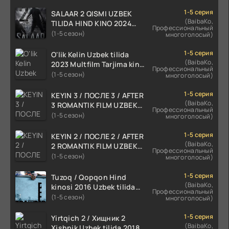
1-5 серия
SALAAR 2 QISMI UZBEK
(BaibaKo,
TILIDA HIND KINO 2024
Профессиональный
TARJIMA 720p HD Skachat
(1-5 сезон)
многоголосый)
1-5 серия
O'lik Kelin Uzbek tilida
(BaibaKo,
2023 Multfilm Tarjima kino
Профессиональный
skachat
(1-5 сезон)
многоголосый)
1-5 серия
KEYIN 3 / ПОСЛЕ 3 / AFTER
(BaibaKo,
3 ROMANTIK FILM UZBEK
Профессиональный
TILIDA 2021 TARJIMA FILM
(1-5 сезон)
многоголосый)
HD
1-5 серия
KEYIN 2 / ПОСЛЕ 2 / AFTER
(BaibaKo,
2 ROMANTIK FILM UZBEK
Профессиональный
TILIDA 2020 TARJIMA FILM
(1-5 сезон)
многоголосый)
HD
1-5 серия
Tuzoq / Qopqon Hind
(BaibaKo,
kinosi 2016 Uzbek tilida
Профессиональный
tarjima film HD
(1-5 сезон)
многоголосый)
1-5 серия
Yirtqich 2 / Хищник 2
(BaibaKo,
Xishnik Uzbek tilida 2018-