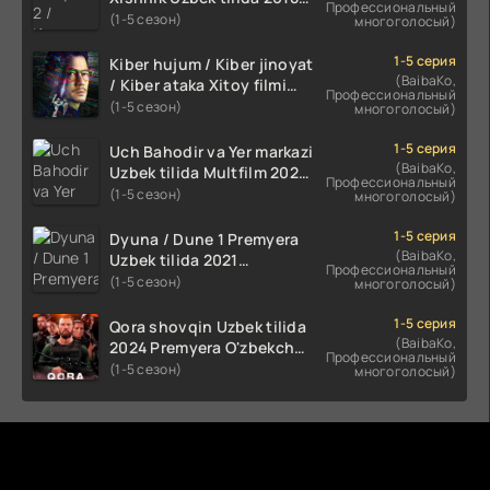
Профессиональный
2024 O'zbekcha tarjima
(1-5 сезон)
многоголосый)
kino HD Skachat
1-5 серия
Kiber hujum / Kiber jinoyat
(BaibaKo,
/ Kiber ataka Xitoy filmi
Профессиональный
Uzbek tilida O'zbekcha
(1-5 сезон)
многоголосый)
(2023-2025) tarjima kino
HD skachat
1-5 серия
Uch Bahodir va Yer markazi
(BaibaKo,
Uzbek tilida Multfilm 2025
Профессиональный
tarjima HD skachat
(1-5 сезон)
многоголосый)
1-5 серия
Dyuna / Dune 1 Premyera
(BaibaKo,
Uzbek tilida 2021
Профессиональный
O'zbekcha tarjima kino HD
(1-5 сезон)
многоголосый)
1-5 серия
Qora shovqin Uzbek tilida
(BaibaKo,
2024 Premyera O'zbekcha
Профессиональный
tarjima kino HD skachat
(1-5 сезон)
многоголосый)
Комментируют