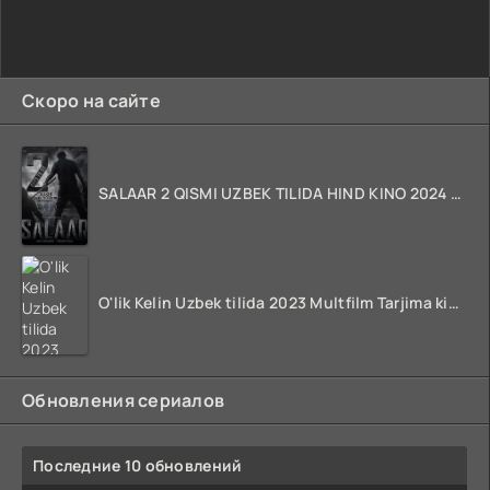
Скоро на сайте
SALAAR 2 QISMI UZBEK TILIDA HIND KINO 2024 TARJIMA 720p HD Skachat
O'lik Kelin Uzbek tilida 2023 Multfilm Tarjima kino skachat
Обновления сериалов
Последние 10 обновлений