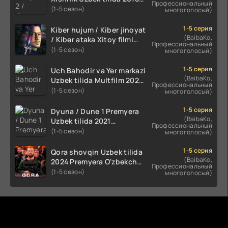
Профессиональный
2024 O'zbekcha tarjima
(1-5 сезон)
многоголосый)
kino HD Skachat
1-5 серия
Kiber hujum / Kiber jinoyat
(BaibaKo,
/ Kiber ataka Xitoy filmi
Профессиональный
Uzbek tilida O'zbekcha
(1-5 сезон)
многоголосый)
(2023-2025) tarjima kino
HD skachat
1-5 серия
Uch Bahodir va Yer markazi
(BaibaKo,
Uzbek tilida Multfilm 2025
Профессиональный
tarjima HD skachat
(1-5 сезон)
многоголосый)
1-5 серия
Dyuna / Dune 1 Premyera
(BaibaKo,
Uzbek tilida 2021
Профессиональный
O'zbekcha tarjima kino HD
(1-5 сезон)
многоголосый)
1-5 серия
Qora shovqin Uzbek tilida
(BaibaKo,
2024 Premyera O'zbekcha
Профессиональный
tarjima kino HD skachat
(1-5 сезон)
многоголосый)
Комментируют