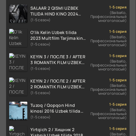
1-5 серия
SALAAR 2 QISMI UZBEK
(BaibaKo,
TILIDA HIND KINO 2024
Профессиональный
TARJIMA 720p HD Skachat
(1-5 сезон)
многоголосый)
1-5 серия
O'lik Kelin Uzbek tilida
(BaibaKo,
2023 Multfilm Tarjima kino
Профессиональный
skachat
(1-5 сезон)
многоголосый)
1-5 серия
KEYIN 3 / ПОСЛЕ 3 / AFTER
(BaibaKo,
3 ROMANTIK FILM UZBEK
Профессиональный
TILIDA 2021 TARJIMA FILM
(1-5 сезон)
многоголосый)
HD
1-5 серия
KEYIN 2 / ПОСЛЕ 2 / AFTER
(BaibaKo,
2 ROMANTIK FILM UZBEK
Профессиональный
TILIDA 2020 TARJIMA FILM
(1-5 сезон)
многоголосый)
HD
1-5 серия
Tuzoq / Qopqon Hind
(BaibaKo,
kinosi 2016 Uzbek tilida
Профессиональный
tarjima film HD
(1-5 сезон)
многоголосый)
1-5 серия
Yirtqich 2 / Хищник 2
(BaibaKo,
Xishnik Uzbek tilida 2018-