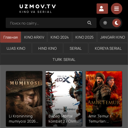
UZMOV.TV
KINO VA SERIAL
Главная
KINO ARXIV
KINO 2024
KINO 2025
JANGARI KINO
UJAS KINO
HIND KINO
SERIAL
KOREYA SERIAL
TURK SERIAL
Li Kroninning
Видео Mortal
Amir Temur /
mumiyosi 2026
kombat 2 / Ólim
Temurlan:
(uzbek tilida
jangi 2 (2026)
Fathchining