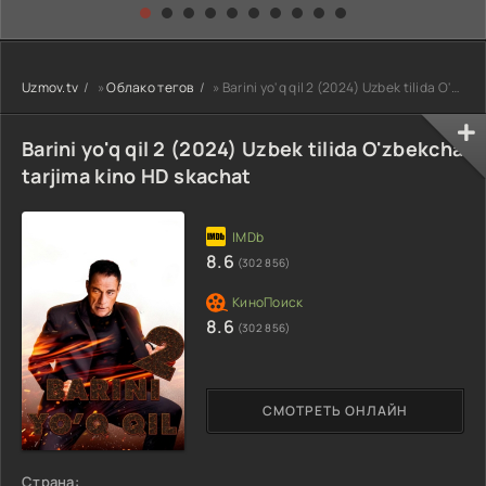
kino) tarjima HD
Uzbek tilida
yuksalishi
skachat
Premyera Netflix
filmi Uzbek tilida
O'zbekcha 2026
Uzmov.tv
»
Облако тегов
» Barini yo'q qil 2 (2024) Uzbek tilida O'zbekcha tarjima kino HD skachat
tarjima kino Full
HD tas-ix
skachat
Barini yo'q qil 2 (2024) Uzbek tilida O'zbekcha
tarjima kino HD skachat
8.6
(302 856)
8.6
(302 856)
СМОТРЕТЬ ОНЛАЙН
Страна: