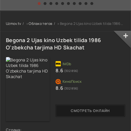
kino) tarjima HD
Uzbek tilida
yuksalishi
skachat
Premyera Netflix
filmi Uzbek tilida
O'zbekcha 2026
Uzmov.tv
»
Облако тегов
» Begona 2 Ujas kino Uzbek tilida 1986 O'zbekcha tarjima HD Skachat
tarjima kino Full
HD tas-ix
skachat
Begona 2 Ujas kino Uzbek tilida 1986
O'zbekcha tarjima HD Skachat
8.6
(302 856)
8.6
(302 856)
СМОТРЕТЬ ОНЛАЙН
Страна: