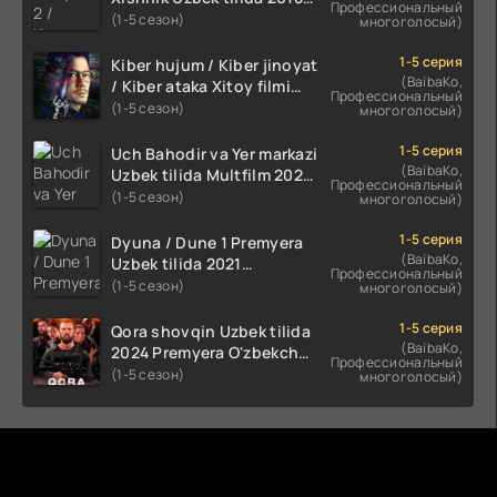
Профессиональный
2024 O'zbekcha tarjima
(1-5 сезон)
многоголосый)
kino HD Skachat
1-5 серия
Kiber hujum / Kiber jinoyat
(BaibaKo,
/ Kiber ataka Xitoy filmi
Профессиональный
Uzbek tilida O'zbekcha
(1-5 сезон)
многоголосый)
(2023-2025) tarjima kino
HD skachat
1-5 серия
Uch Bahodir va Yer markazi
(BaibaKo,
Uzbek tilida Multfilm 2025
Профессиональный
tarjima HD skachat
(1-5 сезон)
многоголосый)
1-5 серия
Dyuna / Dune 1 Premyera
(BaibaKo,
Uzbek tilida 2021
Профессиональный
O'zbekcha tarjima kino HD
(1-5 сезон)
многоголосый)
1-5 серия
Qora shovqin Uzbek tilida
(BaibaKo,
2024 Premyera O'zbekcha
Профессиональный
tarjima kino HD skachat
(1-5 сезон)
многоголосый)
Комментируют