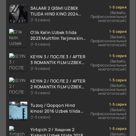
1-5 серия
SALAAR 2 QISMI UZBEK
(BaibaKo,
TILIDA HIND KINO 2024
Профессиональный
TARJIMA 720p HD Skachat
(1-5 сезон)
многоголосый)
1-5 серия
O'lik Kelin Uzbek tilida
(BaibaKo,
2023 Multfilm Tarjima kino
Профессиональный
skachat
(1-5 сезон)
многоголосый)
1-5 серия
KEYIN 3 / ПОСЛЕ 3 / AFTER
(BaibaKo,
3 ROMANTIK FILM UZBEK
Профессиональный
TILIDA 2021 TARJIMA FILM
(1-5 сезон)
многоголосый)
HD
1-5 серия
KEYIN 2 / ПОСЛЕ 2 / AFTER
(BaibaKo,
2 ROMANTIK FILM UZBEK
Профессиональный
TILIDA 2020 TARJIMA FILM
(1-5 сезон)
многоголосый)
HD
1-5 серия
Tuzoq / Qopqon Hind
(BaibaKo,
kinosi 2016 Uzbek tilida
Профессиональный
tarjima film HD
(1-5 сезон)
многоголосый)
1-5 серия
Yirtqich 2 / Хищник 2
(BaibaKo,
Xishnik Uzbek tilida 2018-