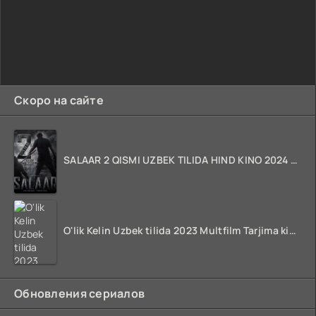
Скоро на сайте
SALAAR 2 QISMI UZBEK TILIDA HIND KINO 2024 TARJIMA 720p HD Skachat
O'lik Kelin Uzbek tilida 2023 Multfilm Tarjima kino skachat
Обновления сериалов