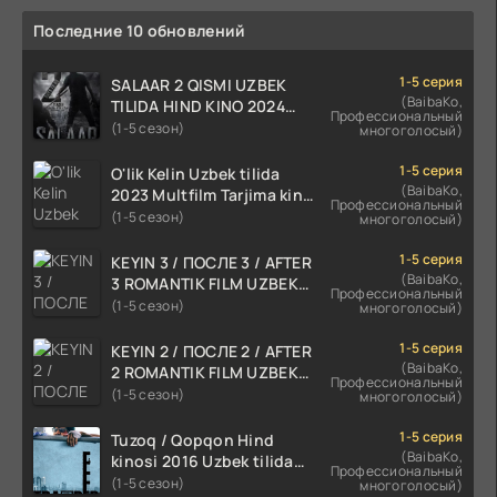
Последние 10 обновлений
1-5 серия
SALAAR 2 QISMI UZBEK
(BaibaKo,
TILIDA HIND KINO 2024
Профессиональный
TARJIMA 720p HD Skachat
(1-5 сезон)
многоголосый)
1-5 серия
O'lik Kelin Uzbek tilida
(BaibaKo,
2023 Multfilm Tarjima kino
Профессиональный
skachat
(1-5 сезон)
многоголосый)
1-5 серия
KEYIN 3 / ПОСЛЕ 3 / AFTER
(BaibaKo,
3 ROMANTIK FILM UZBEK
Профессиональный
TILIDA 2021 TARJIMA FILM
(1-5 сезон)
многоголосый)
HD
1-5 серия
KEYIN 2 / ПОСЛЕ 2 / AFTER
(BaibaKo,
2 ROMANTIK FILM UZBEK
Профессиональный
TILIDA 2020 TARJIMA FILM
(1-5 сезон)
многоголосый)
HD
1-5 серия
Tuzoq / Qopqon Hind
(BaibaKo,
kinosi 2016 Uzbek tilida
Профессиональный
tarjima film HD
(1-5 сезон)
многоголосый)