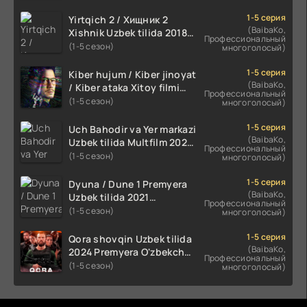
1-5 серия
Yirtqich 2 / Хищник 2
(BaibaKo,
Xishnik Uzbek tilida 2018-
Профессиональный
2024 O'zbekcha tarjima
(1-5 сезон)
многоголосый)
kino HD Skachat
1-5 серия
Kiber hujum / Kiber jinoyat
(BaibaKo,
/ Kiber ataka Xitoy filmi
Профессиональный
Uzbek tilida O'zbekcha
(1-5 сезон)
многоголосый)
(2023-2025) tarjima kino
HD skachat
1-5 серия
Uch Bahodir va Yer markazi
(BaibaKo,
Uzbek tilida Multfilm 2025
Профессиональный
tarjima HD skachat
(1-5 сезон)
многоголосый)
1-5 серия
Dyuna / Dune 1 Premyera
(BaibaKo,
Uzbek tilida 2021
Профессиональный
O'zbekcha tarjima kino HD
(1-5 сезон)
многоголосый)
1-5 серия
Qora shovqin Uzbek tilida
(BaibaKo,
2024 Premyera O'zbekcha
Профессиональный
tarjima kino HD skachat
(1-5 сезон)
многоголосый)