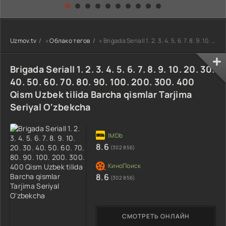
kino) tarjima HD
Uzbek tilida
yuksalishi
skachat
Premyera Netflix
filmi Uzbek tilida
O'zbekcha 2026
Uzmov.tv
»
Облако тегов
» Brigada SerialI 1. 2. 3. 4. 5. 6. 7. 8. 9. 10. 20. 30. 40. 50. 60. 70. 80. 90. 100. 200. 300. 400 Qi
tarjima kino Full
HD tas-ix
skachat
Brigada SerialI 1. 2. 3. 4. 5. 6. 7. 8. 9. 10. 20. 30.
40. 50. 60. 70. 80. 90. 100. 200. 300. 400
Qism Uzbek tilida Barcha qismlar Tarjima
Seriyal O'zbekcha
8.6
(302 856)
8.6
(302 856)
СМОТРЕТЬ ОНЛАЙН