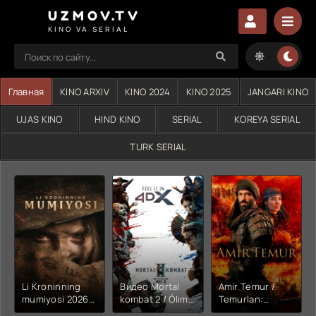
UZMOV.TV
KINO VA SERIAL
Главная
KINO ARXIV
KINO 2024
KINO 2025
JANGARI KINO
UJAS KINO
HIND KINO
SERIAL
KOREYA SERIAL
TURK SERIAL
Li Kroninning
Видео Mortal
Amir Temur /
mumiyosi 2026
kombat 2 / Ólim
Temurlan:
(uzbek tilida
jangi 2 (2026)
Fathchining