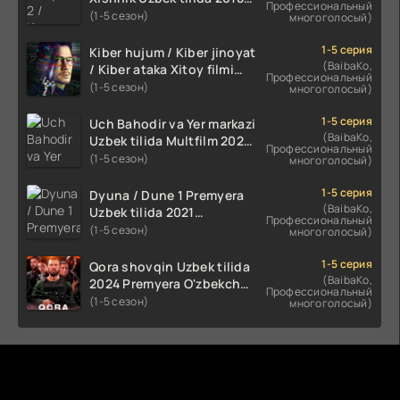
Профессиональный
2024 O'zbekcha tarjima
(1-5 сезон)
многоголосый)
kino HD Skachat
1-5 серия
Kiber hujum / Kiber jinoyat
(BaibaKo,
/ Kiber ataka Xitoy filmi
Профессиональный
Uzbek tilida O'zbekcha
(1-5 сезон)
многоголосый)
(2023-2025) tarjima kino
HD skachat
1-5 серия
Uch Bahodir va Yer markazi
(BaibaKo,
Uzbek tilida Multfilm 2025
Профессиональный
tarjima HD skachat
(1-5 сезон)
многоголосый)
1-5 серия
Dyuna / Dune 1 Premyera
(BaibaKo,
Uzbek tilida 2021
Профессиональный
O'zbekcha tarjima kino HD
(1-5 сезон)
многоголосый)
1-5 серия
Qora shovqin Uzbek tilida
(BaibaKo,
2024 Premyera O'zbekcha
Профессиональный
tarjima kino HD skachat
(1-5 сезон)
многоголосый)
Комментируют