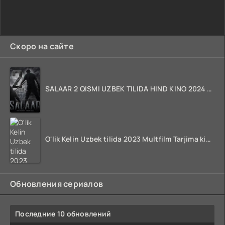
Скоро на сайте
SALAAR 2 QISMI UZBEK TILIDA HIND KINO 2024 TARJIMA 720p HD Skachat
O'lik Kelin Uzbek tilida 2023 Multfilm Tarjima kino skachat
Обновления сериалов
Последние 10 обновлений