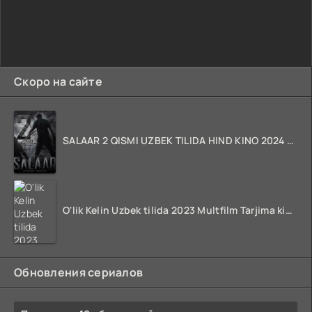
Скоро на сайте
SALAAR 2 QISMI UZBEK TILIDA HIND KINO 2024 TARJIMA 720p HD Skachat
O'lik Kelin Uzbek tilida 2023 Multfilm Tarjima kino skachat
Обновления сериалов