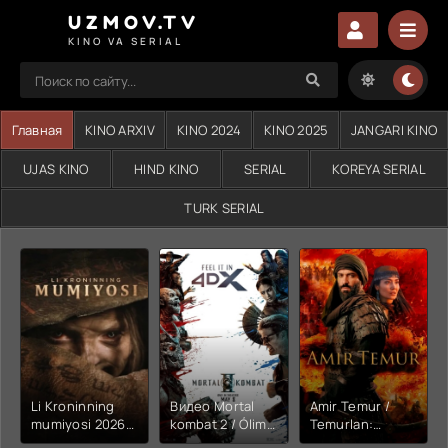
UZMOV.TV
KINO VA SERIAL
Главная
KINO ARXIV
KINO 2024
KINO 2025
JANGARI KINO
UJAS KINO
HIND KINO
SERIAL
KOREYA SERIAL
TURK SERIAL
Li Kroninning
Видео Mortal
Amir Temur /
mumiyosi 2026
kombat 2 / Ólim
Temurlan:
(uzbek tilida
jangi 2 (2026)
Fathchining