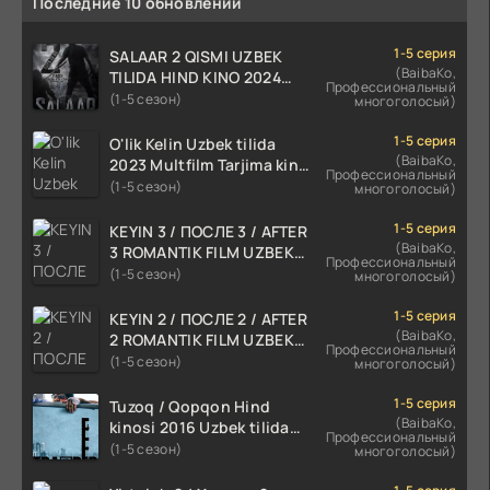
Последние 10 обновлений
1-5 серия
SALAAR 2 QISMI UZBEK
(BaibaKo,
TILIDA HIND KINO 2024
Профессиональный
TARJIMA 720p HD Skachat
(1-5 сезон)
многоголосый)
1-5 серия
O'lik Kelin Uzbek tilida
(BaibaKo,
2023 Multfilm Tarjima kino
Профессиональный
skachat
(1-5 сезон)
многоголосый)
1-5 серия
KEYIN 3 / ПОСЛЕ 3 / AFTER
(BaibaKo,
3 ROMANTIK FILM UZBEK
Профессиональный
TILIDA 2021 TARJIMA FILM
(1-5 сезон)
многоголосый)
HD
1-5 серия
KEYIN 2 / ПОСЛЕ 2 / AFTER
(BaibaKo,
2 ROMANTIK FILM UZBEK
Профессиональный
TILIDA 2020 TARJIMA FILM
(1-5 сезон)
многоголосый)
HD
1-5 серия
Tuzoq / Qopqon Hind
(BaibaKo,
kinosi 2016 Uzbek tilida
Профессиональный
tarjima film HD
(1-5 сезон)
многоголосый)