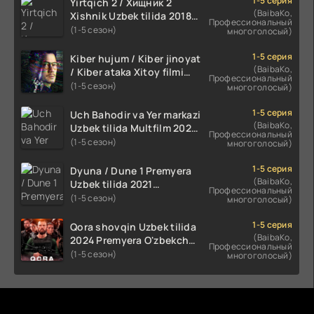
1-5 серия
Yirtqich 2 / Хищник 2
(BaibaKo,
Xishnik Uzbek tilida 2018-
Профессиональный
2024 O'zbekcha tarjima
(1-5 сезон)
многоголосый)
kino HD Skachat
1-5 серия
Kiber hujum / Kiber jinoyat
(BaibaKo,
/ Kiber ataka Xitoy filmi
Профессиональный
Uzbek tilida O'zbekcha
(1-5 сезон)
многоголосый)
(2023-2025) tarjima kino
HD skachat
1-5 серия
Uch Bahodir va Yer markazi
(BaibaKo,
Uzbek tilida Multfilm 2025
Профессиональный
tarjima HD skachat
(1-5 сезон)
многоголосый)
1-5 серия
Dyuna / Dune 1 Premyera
(BaibaKo,
Uzbek tilida 2021
Профессиональный
O'zbekcha tarjima kino HD
(1-5 сезон)
многоголосый)
1-5 серия
Qora shovqin Uzbek tilida
(BaibaKo,
2024 Premyera O'zbekcha
Профессиональный
tarjima kino HD skachat
(1-5 сезон)
многоголосый)
Комментируют