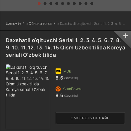
kino) tarjima HD
Uzbek tilida
yuksalishi
skachat
Premyera Netflix
filmi Uzbek tilida
O'zbekcha 2026
Uzmov.tv
»
Облако тегов
» Daxshatli o'qituvchi Serial 1. 2. 3. 4. 5. 6. 7. 8. 9. 10. 11. 12. 13. 14. 15 Qism Uzbek tilida Kore
tarjima kino Full
HD tas-ix
skachat
Daxshatli o'qituvchi Serial 1. 2. 3. 4. 5. 6. 7. 8.
9. 10. 11. 12. 13. 14. 15 Qism Uzbek tilida Koreya
seriali O'zbek tilida
8.6
(302 856)
8.6
(302 856)
СМОТРЕТЬ ОНЛАЙН