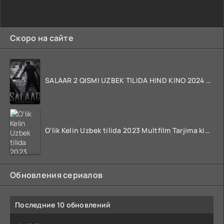
Скоро на сайте
SALAAR 2 QISMI UZBEK TILIDA HIND KINO 2024 TARJIMA 720p HD Skachat
O'lik Kelin Uzbek tilida 2023 Multfilm Tarjima kino skachat
Обновления сериалов
Последние 10 обновлений