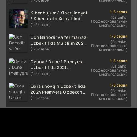
(1-5 сезон)
многоголосый)
kino HD Skachat
1-5 серия
Kiber hujum / Kiber jinoyat
(BaibaKo,
/ Kiber ataka Xitoy filmi
Профессиональный
Uzbek tilida O'zbekcha
(1-5 сезон)
многоголосый)
(2023-2025) tarjima kino
HD skachat
1-5 серия
Uch Bahodir va Yer markazi
(BaibaKo,
Uzbek tilida Multfilm 2025
Профессиональный
tarjima HD skachat
(1-5 сезон)
многоголосый)
1-5 серия
Dyuna / Dune 1 Premyera
(BaibaKo,
Uzbek tilida 2021
Профессиональный
O'zbekcha tarjima kino HD
(1-5 сезон)
многоголосый)
1-5 серия
Qora shovqin Uzbek tilida
(BaibaKo,
2024 Premyera O'zbekcha
Профессиональный
tarjima kino HD skachat
(1-5 сезон)
многоголосый)
Комментируют