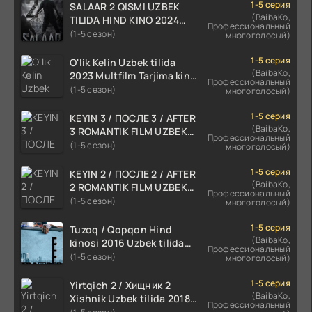
1-5 серия
SALAAR 2 QISMI UZBEK
(BaibaKo,
TILIDA HIND KINO 2024
Профессиональный
TARJIMA 720p HD Skachat
(1-5 сезон)
многоголосый)
1-5 серия
O'lik Kelin Uzbek tilida
(BaibaKo,
2023 Multfilm Tarjima kino
Профессиональный
skachat
(1-5 сезон)
многоголосый)
1-5 серия
KEYIN 3 / ПОСЛЕ 3 / AFTER
(BaibaKo,
3 ROMANTIK FILM UZBEK
Профессиональный
TILIDA 2021 TARJIMA FILM
(1-5 сезон)
многоголосый)
HD
1-5 серия
KEYIN 2 / ПОСЛЕ 2 / AFTER
(BaibaKo,
2 ROMANTIK FILM UZBEK
Профессиональный
TILIDA 2020 TARJIMA FILM
(1-5 сезон)
многоголосый)
HD
1-5 серия
Tuzoq / Qopqon Hind
(BaibaKo,
kinosi 2016 Uzbek tilida
Профессиональный
tarjima film HD
(1-5 сезон)
многоголосый)
1-5 серия
Yirtqich 2 / Хищник 2
(BaibaKo,
Xishnik Uzbek tilida 2018-
Профессиональный
2024 O'zbekcha tarjima