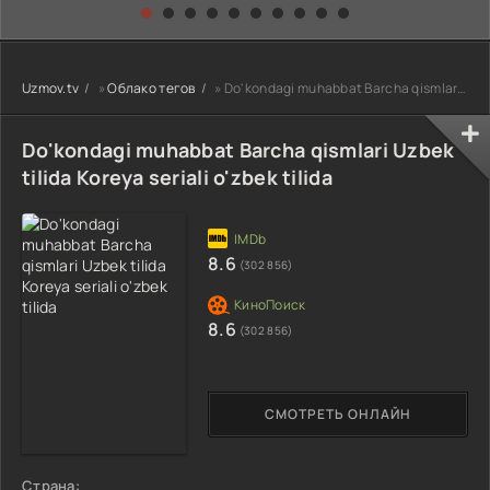
kino) tarjima HD
Uzbek tilida
yuksalishi
skachat
Premyera Netflix
filmi Uzbek tilida
O'zbekcha 2026
Uzmov.tv
»
Облако тегов
» Do'kondagi muhabbat Barcha qismlari Uzbek tilida Koreya seriali o'zbek tilida
tarjima kino Full
HD tas-ix
skachat
Do'kondagi muhabbat Barcha qismlari Uzbek
tilida Koreya seriali o'zbek tilida
8.6
(302 856)
8.6
(302 856)
СМОТРЕТЬ ОНЛАЙН
Страна: