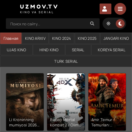
UZMOV.TV
KINO VA SERIAL
Главная
KINO ARXIV
KINO 2024
KINO 2025
JANGARI KINO
UJAS KINO
HIND KINO
SERIAL
KOREYA SERIAL
TURK SERIAL
Li Kroninning
Видео Mortal
Amir Temur /
mumiyosi 2026
kombat 2 / Ólim
Temurlan:
(uzbek tilida
jangi 2 (2026)
Fathchining