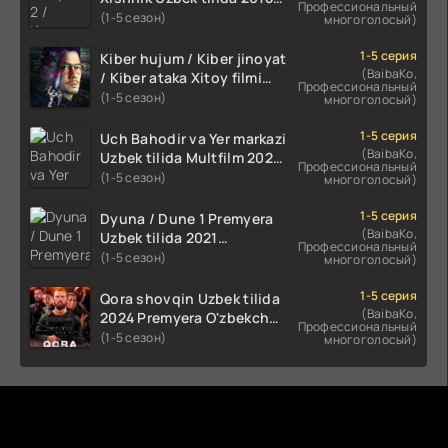
Профессиональный
2024 O'zbekcha tarjima
(1-5 сезон)
многоголосый)
kino HD Skachat
1-5 серия
Kiber hujum / Kiber jinoyat
(BaibaKo,
/ Kiber ataka Xitoy filmi
Профессиональный
Uzbek tilida O'zbekcha
(1-5 сезон)
многоголосый)
(2023-2025) tarjima kino
HD skachat
1-5 серия
Uch Bahodir va Yer markazi
(BaibaKo,
Uzbek tilida Multfilm 2025
Профессиональный
tarjima HD skachat
(1-5 сезон)
многоголосый)
1-5 серия
Dyuna / Dune 1 Premyera
(BaibaKo,
Uzbek tilida 2021
Профессиональный
O'zbekcha tarjima kino HD
(1-5 сезон)
многоголосый)
1-5 серия
Qora shovqin Uzbek tilida
(BaibaKo,
2024 Premyera O'zbekcha
Профессиональный
tarjima kino HD skachat
(1-5 сезон)
многоголосый)
Комментируют