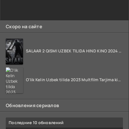
Скоро на сайте
SALAAR 2 QISMI UZBEK TILIDA HIND KINO 2024 TARJIMA 720p HD Skachat
O'lik Kelin Uzbek tilida 2023 Multfilm Tarjima kino skachat
Обновления сериалов
Последние 10 обновлений