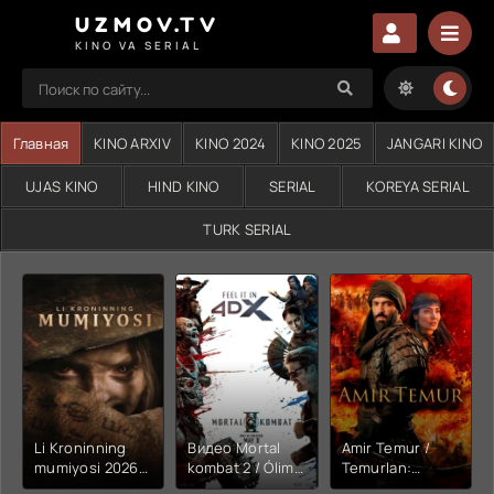
UZMOV.TV
KINO VA SERIAL
Главная
KINO ARXIV
KINO 2024
KINO 2025
JANGARI KINO
UJAS KINO
HIND KINO
SERIAL
KOREYA SERIAL
TURK SERIAL
Li Kroninning
Видео Mortal
Amir Temur /
mumiyosi 2026
kombat 2 / Ólim
Temurlan:
(uzbek tilida
jangi 2 (2026)
Fathchining