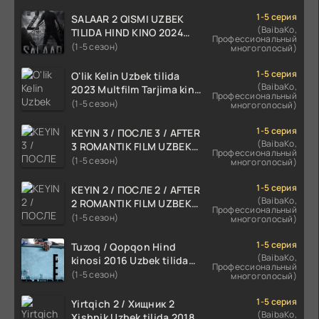
1-5 серия
SALAAR 2 QISMI UZBEK
(BaibaKo,
TILIDA HIND KINO 2024
Профессиональный
TARJIMA 720p HD Skachat
(1-5 сезон)
многоголосый)
1-5 серия
O'lik Kelin Uzbek tilida
(BaibaKo,
2023 Multfilm Tarjima kino
Профессиональный
skachat
(1-5 сезон)
многоголосый)
1-5 серия
KEYIN 3 / ПОСЛЕ 3 / AFTER
(BaibaKo,
3 ROMANTIK FILM UZBEK
Профессиональный
TILIDA 2021 TARJIMA FILM
(1-5 сезон)
многоголосый)
HD
1-5 серия
KEYIN 2 / ПОСЛЕ 2 / AFTER
(BaibaKo,
2 ROMANTIK FILM UZBEK
Профессиональный
TILIDA 2020 TARJIMA FILM
(1-5 сезон)
многоголосый)
HD
1-5 серия
Tuzoq / Qopqon Hind
(BaibaKo,
kinosi 2016 Uzbek tilida
Профессиональный
tarjima film HD
(1-5 сезон)
многоголосый)
1-5 серия
Yirtqich 2 / Хищник 2
(BaibaKo,
Xishnik Uzbek tilida 2018-