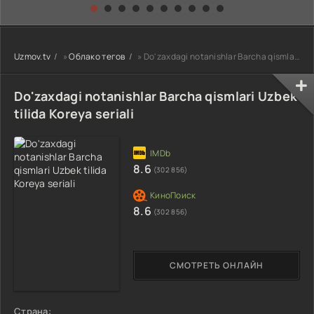
kino) tarjima HD
Uzbek tilida
yuksalishi
skachat
Premyera Netflix
filmi Uzbek tilida
O'zbekcha 2026
Uzmov.tv
»
Облако тегов
» Do'zaxdagi notanishlar Barcha qismlari Uzbek tilida Koreya seriali
tarjima kino Full
HD tas-ix
skachat
Do'zaxdagi notanishlar Barcha qismlari Uzbek
tilida Koreya seriali
8.6
(302 856)
8.6
(302 856)
СМОТРЕТЬ ОНЛАЙН
Страна: