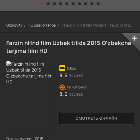
kino) tarjima HD
Uzbek tilida
yuksalishi
skachat
Premyera Netflix
filmi Uzbek tilida
O'zbekcha 2026
Uzmov.tv
»
Облако тегов
» Farzin hHnd film Uzbek tilida 2015 O'zbekcha tarjima film HD
tarjima kino Full
HD tas-ix
skachat
Farzin hHnd film Uzbek tilida 2015 O'zbekcha
tarjima film HD
8.6
(302 856)
8.6
(302 856)
СМОТРЕТЬ ОНЛАЙН
Год выпуска:
2015