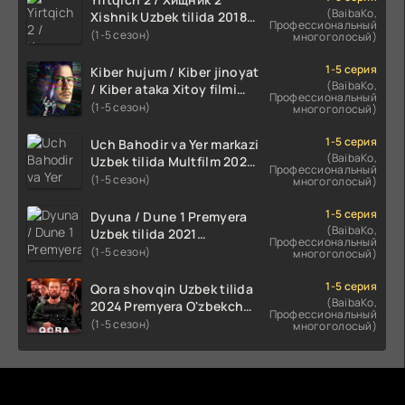
(BaibaKo,
Xishnik Uzbek tilida 2018-
Профессиональный
2024 O'zbekcha tarjima
(1-5 сезон)
многоголосый)
kino HD Skachat
1-5 серия
Kiber hujum / Kiber jinoyat
(BaibaKo,
/ Kiber ataka Xitoy filmi
Профессиональный
Uzbek tilida O'zbekcha
(1-5 сезон)
многоголосый)
(2023-2025) tarjima kino
HD skachat
1-5 серия
Uch Bahodir va Yer markazi
(BaibaKo,
Uzbek tilida Multfilm 2025
Профессиональный
tarjima HD skachat
(1-5 сезон)
многоголосый)
1-5 серия
Dyuna / Dune 1 Premyera
(BaibaKo,
Uzbek tilida 2021
Профессиональный
O'zbekcha tarjima kino HD
(1-5 сезон)
многоголосый)
1-5 серия
Qora shovqin Uzbek tilida
(BaibaKo,
2024 Premyera O'zbekcha
Профессиональный
tarjima kino HD skachat
(1-5 сезон)
многоголосый)
Комментируют