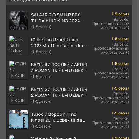
1-5 серия
SALAAR 2 QISMI UZBEK
(BaibaKo,
TILIDA HIND KINO 2024
Профессиональный
TARJIMA 720p HD Skachat
(1-5 сезон)
многоголосый)
1-5 серия
O'lik Kelin Uzbek tilida
(BaibaKo,
2023 Multfilm Tarjima kino
Профессиональный
skachat
(1-5 сезон)
многоголосый)
1-5 серия
KEYIN 3 / ПОСЛЕ 3 / AFTER
(BaibaKo,
3 ROMANTIK FILM UZBEK
Профессиональный
TILIDA 2021 TARJIMA FILM
(1-5 сезон)
многоголосый)
HD
1-5 серия
KEYIN 2 / ПОСЛЕ 2 / AFTER
(BaibaKo,
2 ROMANTIK FILM UZBEK
Профессиональный
TILIDA 2020 TARJIMA FILM
(1-5 сезон)
многоголосый)
HD
1-5 серия
Tuzoq / Qopqon Hind
(BaibaKo,
kinosi 2016 Uzbek tilida
Профессиональный
tarjima film HD
(1-5 сезон)
многоголосый)
1-5 серия
Yirtqich 2 / Хищник 2