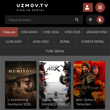
UZMOV.TV
KINO VA SERIAL
Главная
KINO ARXIV
KINO 2024
KINO 2025
JANGARI KINO
UJAS KINO
HIND KINO
SERIAL
KOREYA SERIAL
TURK SERIAL
Li Kroninning
Видео Mortal
Amir Temur /
mumiyosi 2026
kombat 2 / Ólim
Temurlan:
(uzbek tilida
jangi 2 (2026)
Fathchining