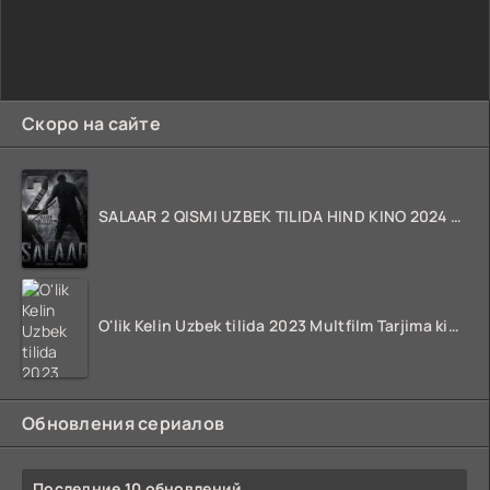
Скоро на сайте
SALAAR 2 QISMI UZBEK TILIDA HIND KINO 2024 TARJIMA 720p HD Skachat
O'lik Kelin Uzbek tilida 2023 Multfilm Tarjima kino skachat
Обновления сериалов
Последние 10 обновлений