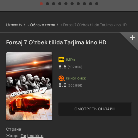
kino) tarjima HD
Uzbek tilida
yuksalishi
skachat
Premyera Netflix
filmi Uzbek tilida
O'zbekcha 2026
Uzmov.tv
»
Облако тегов
» Forsaj 7 O'zbek tilida Tarjima kino HD
tarjima kino Full
HD tas-ix
skachat
Forsaj 7 O'zbek tilida Tarjima kino HD
8.6
(302 856)
8.6
(302 856)
СМОТРЕТЬ ОНЛАЙН
Страна:
Жанр:
Tarjima kino