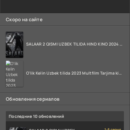
Скоро на сайте
SALAAR 2 QISMI UZBEK TILIDA HIND KINO 2024 TARJIMA 720p HD Skachat
O'lik Kelin Uzbek tilida 2023 Multfilm Tarjima kino skachat
Обновления сериалов
Последние 10 обновлений
1-5 серия