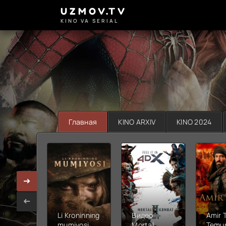
UZMOV.TV
KINO VA SERIAL
Главная
KINO ARXIV
KINO 2024
Li Kroninning
Видео
Amir 
mumiyosi
Mortal
Temur