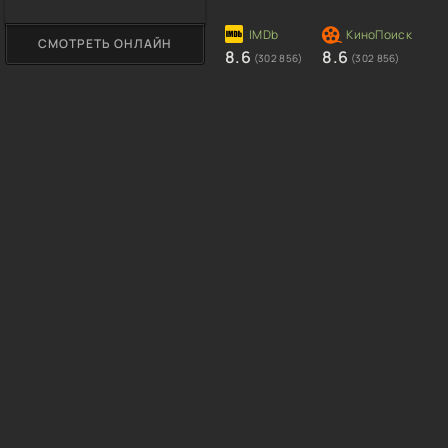
СМОТРЕТЬ ОНЛАЙН
8.6
8.6
(302 856)
(302 856)