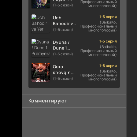
Профессиональный
O'zbekcha
Kiber
(1-5 сезон)
многоголосый)
tarjima
jinoyat /
kino HD
Kiber ataka
1-5 серия
Uch
Skachat
Xitoy filmi
(BaibaKo,
Bahodir va
Профессиональный
Uzbek
Yer markazi
(1-5 сезон)
многоголосый)
tilida
Uzbek
O'zbekcha
tilida
1-5 серия
Dyuna /
(2023-
Multfilm
(BaibaKo,
Dune 1
Профессиональный
2025)
2025
Premyera
(1-5 сезон)
многоголосый)
tarjima
tarjima HD
Uzbek
kino HD
skachat
tilida 2021
1-5 серия
Qora
skachat
O'zbekcha
(BaibaKo,
shovqin
Профессиональный
tarjima
Uzbek
(1-5 сезон)
многоголосый)
kino HD
tilida 2024
Premyera
O'zbekcha
Комментируют
tarjima
kino HD
skachat