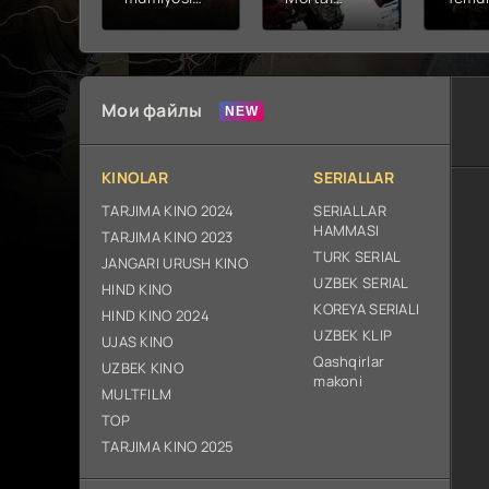
2026 (uzbek
kombat 2 /
Fathc
tilida kino)
Ólim jangi 2
yuksal
tarjima HD
(2026)
Prem
skachat
Uzbek tilida
Netfli
Uzbek 
Мои файлы
O'zbe
2026
tarjim
KINOLAR
SERIALLAR
Full H
ix sk
TARJIMA KINO 2024
SERIALLAR
HAMMASI
TARJIMA KINO 2023
TURK SERIAL
JANGARI URUSH KINO
UZBEK SERIAL
HIND KINO
KOREYA SERIALI
HIND KINO 2024
UZBEK KLIP
UJAS KINO
Qashqirlar
UZBEK KINO
makoni
MULTFILM
TOP
TARJIMA KINO 2025