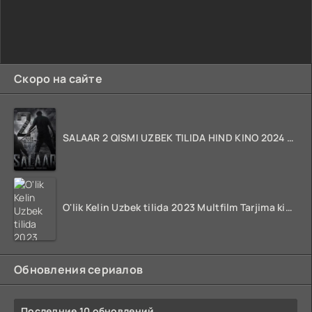
Скоро на сайте
SALAAR 2 QISMI UZBEK TILIDA HIND KINO 2024 TARJIMA 720p HD Skachat
O'lik Kelin Uzbek tilida 2023 Multfilm Tarjima kino skachat
Обновления сериалов
Последние 10 обновлений