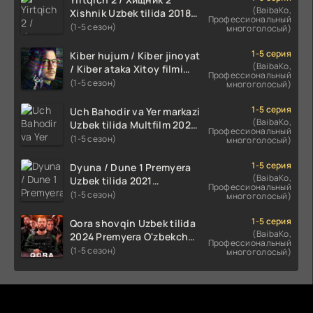
(BaibaKo,
Xishnik Uzbek tilida 2018-
Профессиональный
2024 O'zbekcha tarjima
(1-5 сезон)
многоголосый)
kino HD Skachat
1-5 серия
Kiber hujum / Kiber jinoyat
(BaibaKo,
/ Kiber ataka Xitoy filmi
Профессиональный
Uzbek tilida O'zbekcha
(1-5 сезон)
многоголосый)
(2023-2025) tarjima kino
HD skachat
1-5 серия
Uch Bahodir va Yer markazi
(BaibaKo,
Uzbek tilida Multfilm 2025
Профессиональный
tarjima HD skachat
(1-5 сезон)
многоголосый)
1-5 серия
Dyuna / Dune 1 Premyera
(BaibaKo,
Uzbek tilida 2021
Профессиональный
O'zbekcha tarjima kino HD
(1-5 сезон)
многоголосый)
1-5 серия
Qora shovqin Uzbek tilida
(BaibaKo,
2024 Premyera O'zbekcha
Профессиональный
tarjima kino HD skachat
(1-5 сезон)
многоголосый)
Комментируют