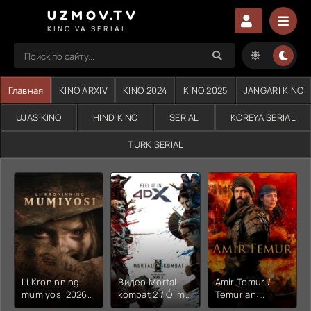
UZMOV.TV
KINO VA SERIAL
Главная
KINO ARXIV
KINO 2024
KINO 2025
JANGARI KINO
UJAS KINO
HIND KINO
SERIAL
KOREYA SERIAL
TURK SERIAL
Li Kroninning
Видео Mortal
Amir Temur /
mumiyosi 2026
kombat 2 / Ólim
Temurlan:
(uzbek tilida
jangi 2 (2026)
Fathchining