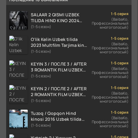
1-5 серия
SALAAR 2 QISMI UZBEK
(BaibaKo,
TILIDA HIND KINO 2024
Профессиональный
TARJIMA 720p HD Skachat
(1-5 сезон)
многоголосый)
1-5 серия
O'lik Kelin Uzbek tilida
(BaibaKo,
2023 Multfilm Tarjima kino
Профессиональный
skachat
(1-5 сезон)
многоголосый)
1-5 серия
KEYIN 3 / ПОСЛЕ 3 / AFTER
(BaibaKo,
3 ROMANTIK FILM UZBEK
Профессиональный
TILIDA 2021 TARJIMA FILM
(1-5 сезон)
многоголосый)
HD
1-5 серия
KEYIN 2 / ПОСЛЕ 2 / AFTER
(BaibaKo,
2 ROMANTIK FILM UZBEK
Профессиональный
TILIDA 2020 TARJIMA FILM
(1-5 сезон)
многоголосый)
HD
1-5 серия
Tuzoq / Qopqon Hind
(BaibaKo,
kinosi 2016 Uzbek tilida
Профессиональный
tarjima film HD
(1-5 сезон)
многоголосый)
1-5 серия
Yirtqich 2 / Хищник 2