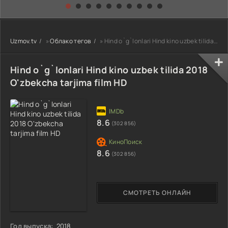
kino) tarjima HD
Uzbek tilida
yuksalishi
skachat
Premyera Netflix
filmi Uzbek tilida
O'zbekcha 2026
Uzmov.tv
»
Облако тегов
» Hind o`g`lonlari Hind kino uzbek tilida 2018 O'zbekcha tarjima film HD
tarjima kino Full
HD tas-ix
skachat
Hind o`g`lonlari Hind kino uzbek tilida 2018
O'zbekcha tarjima film HD
8.6
(302 856)
8.6
(302 856)
СМОТРЕТЬ ОНЛАЙН
Год выпуска:
2018