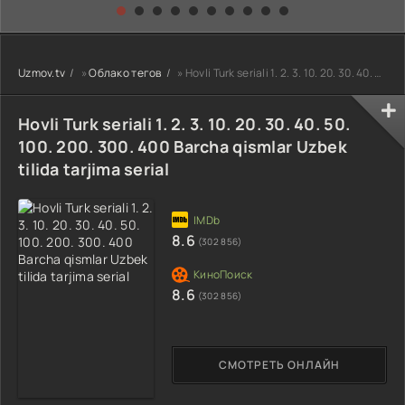
kino) tarjima HD
Uzbek tilida
yuksalishi
skachat
Premyera Netflix
filmi Uzbek tilida
O'zbekcha 2026
Uzmov.tv
»
Облако тегов
» Hovli Turk seriali 1. 2. 3. 10. 20. 30. 40. 50. 100. 200. 300. 400 Barcha qismlar Uzbek tilida tarji
tarjima kino Full
HD tas-ix
skachat
Hovli Turk seriali 1. 2. 3. 10. 20. 30. 40. 50.
100. 200. 300. 400 Barcha qismlar Uzbek
tilida tarjima serial
8.6
(302 856)
8.6
(302 856)
СМОТРЕТЬ ОНЛАЙН