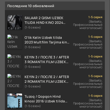
Последние 10 обновлений
1-5 серия
SALAAR 2 QISMI UZBEK
(BaibaKo,
TILIDA HIND KINO 2024
Профессиональный
TARJIMA 720p HD Skachat
(1-5 сезон)
многоголосый)
1-5 серия
O'lik Kelin Uzbek tilida
(BaibaKo,
2023 Multfilm Tarjima kino
Профессиональный
skachat
(1-5 сезон)
многоголосый)
1-5 серия
KEYIN 3 / ПОСЛЕ 3 / AFTER
(BaibaKo,
3 ROMANTIK FILM UZBEK
Профессиональный
TILIDA 2021 TARJIMA FILM
(1-5 сезон)
многоголосый)
HD
1-5 серия
KEYIN 2 / ПОСЛЕ 2 / AFTER
(BaibaKo,
2 ROMANTIK FILM UZBEK
Профессиональный
TILIDA 2020 TARJIMA FILM
(1-5 сезон)
многоголосый)
HD
1-5 серия
Tuzoq / Qopqon Hind
(BaibaKo,
kinosi 2016 Uzbek tilida
Профессиональный
tarjima film HD
(1-5 сезон)
многоголосый)