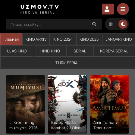
UZMOV.TV
KINO VA SERIAL
Главная
KINO ARXIV
KINO 2024
KINO 2025
JANGARI KINO
UJAS KINO
HIND KINO
SERIAL
KOREYA SERIAL
TURK SERIAL
Li Kroninning
Видео Mortal
Amir Temur /
mumiyosi 2026
kombat 2 / Ólim
Temurlan:
(uzbek tilida
jangi 2 (2026)
Fathchining