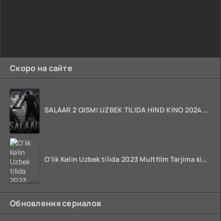
Скоро на сайте
SALAAR 2 QISMI UZBEK TILIDA HIND KINO 2024 TARJIMA 720p HD Skachat
O'lik Kelin Uzbek tilida 2023 Multfilm Tarjima kino skachat
Обновления сериалов