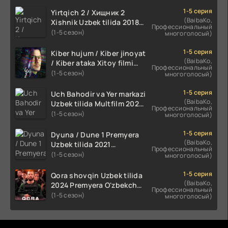
1-5 серия
Yirtqich 2 / Хищник 2
(BaibaKo,
Xishnik Uzbek tilida 2018-
Профессиональный
2024 O'zbekcha tarjima
(1-5 сезон)
многоголосый)
kino HD Skachat
1-5 серия
Kiber hujum / Kiber jinoyat
(BaibaKo,
/ Kiber ataka Xitoy filmi
Профессиональный
Uzbek tilida O'zbekcha
(1-5 сезон)
многоголосый)
(2023-2025) tarjima kino
HD skachat
1-5 серия
Uch Bahodir va Yer markazi
(BaibaKo,
Uzbek tilida Multfilm 2025
Профессиональный
tarjima HD skachat
(1-5 сезон)
многоголосый)
1-5 серия
Dyuna / Dune 1 Premyera
(BaibaKo,
Uzbek tilida 2021
Профессиональный
O'zbekcha tarjima kino HD
(1-5 сезон)
многоголосый)
1-5 серия
Qora shovqin Uzbek tilida
(BaibaKo,
2024 Premyera O'zbekcha
Профессиональный
tarjima kino HD skachat
(1-5 сезон)
многоголосый)