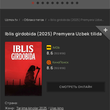
kino) tarjima HD
Uzbek tilida
yuksalishi
skachat
Premyera Netflix
filmi Uzbek tilida
O'zbekcha 2026
Uzmov.tv
»
Облако тегов
» Iblis girdobida (2025) Premyera Uzbek tilida
tarjima kino Full
HD tas-ix
skachat
Iblis girdobida (2025) Premyera Uzbek tilida
8.6
(302 856)
8.6
(302 856)
СМОТРЕТЬ ОНЛАЙН
Страна:
Жанр:
Tarjima kinolar 2025
/
Ujas kino