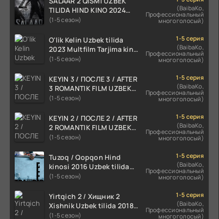
SALAAR 2 QISMI UZBEK
(BaibaKo,
TILIDA HIND KINO 2024
Профессиональный
TARJIMA 720p HD Skachat
(1-5 сезон)
многоголосый)
1-5 серия
O'lik Kelin Uzbek tilida
(BaibaKo,
2023 Multfilm Tarjima kino
Профессиональный
skachat
(1-5 сезон)
многоголосый)
1-5 серия
KEYIN 3 / ПОСЛЕ 3 / AFTER
(BaibaKo,
3 ROMANTIK FILM UZBEK
Профессиональный
TILIDA 2021 TARJIMA FILM
(1-5 сезон)
многоголосый)
HD
1-5 серия
KEYIN 2 / ПОСЛЕ 2 / AFTER
(BaibaKo,
2 ROMANTIK FILM UZBEK
Профессиональный
TILIDA 2020 TARJIMA FILM
(1-5 сезон)
многоголосый)
HD
1-5 серия
Tuzoq / Qopqon Hind
(BaibaKo,
kinosi 2016 Uzbek tilida
Профессиональный
tarjima film HD
(1-5 сезон)
многоголосый)
1-5 серия
Yirtqich 2 / Хищник 2
(BaibaKo,
Xishnik Uzbek tilida 2018-
Профессиональный
2024 O'zbekcha tarjima
(1-5 сезон)
многоголосый)