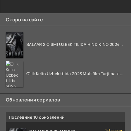
Скоро на сайте
SALAAR 2 QISMI UZBEK TILIDA HIND KINO 2024 TARJIMA 720p HD Skachat
O'lik Kelin Uzbek tilida 2023 Multfilm Tarjima kino skachat
Обновления сериалов
Последние 10 обновлений
1-5 серия