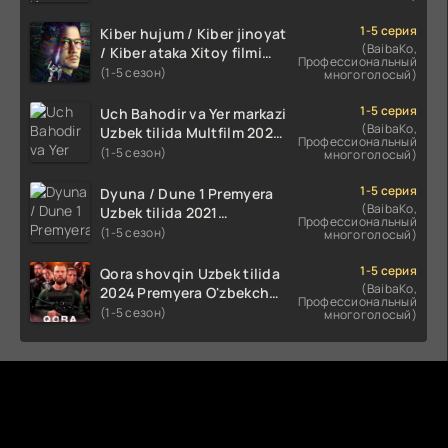
kino HD Skachat
1-5 серия
Kiber hujum / Kiber jinoyat
(BaibaKo,
/ Kiber ataka Xitoy filmi
Профессиональный
Uzbek tilida O'zbekcha
(1-5 сезон)
многоголосый)
(2023-2025) tarjima kino
HD skachat
1-5 серия
Uch Bahodir va Yer markazi
(BaibaKo,
Uzbek tilida Multfilm 2025
Профессиональный
tarjima HD skachat
(1-5 сезон)
многоголосый)
1-5 серия
Dyuna / Dune 1 Premyera
(BaibaKo,
Uzbek tilida 2021
Профессиональный
O'zbekcha tarjima kino HD
(1-5 сезон)
многоголосый)
1-5 серия
Qora shovqin Uzbek tilida
(BaibaKo,
2024 Premyera O'zbekcha
Профессиональный
tarjima kino HD skachat
(1-5 сезон)
многоголосый)
Комментируют