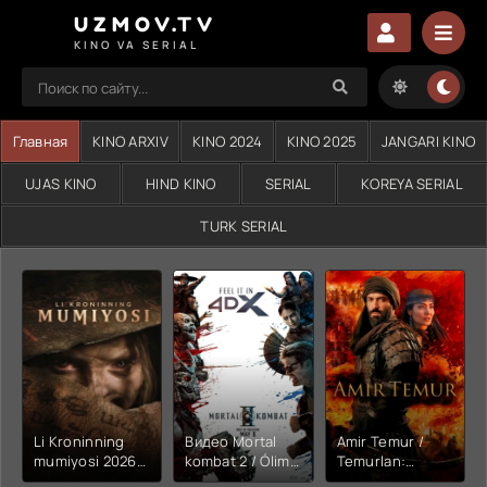
UZMOV.TV
KINO VA SERIAL
Главная
KINO ARXIV
KINO 2024
KINO 2025
JANGARI KINO
UJAS KINO
HIND KINO
SERIAL
KOREYA SERIAL
TURK SERIAL
Li Kroninning
Видео Mortal
Amir Temur /
mumiyosi 2026
kombat 2 / Ólim
Temurlan:
(uzbek tilida
jangi 2 (2026)
Fathchining