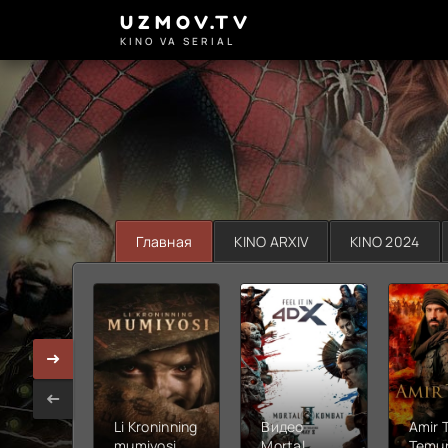
UZMOV.TV
KINO VA SERIAL
Главная
KINO ARXIV
KINO 2024
Li Kroninning
Видео
Amir 
mumiyosi
Mortal
Temur