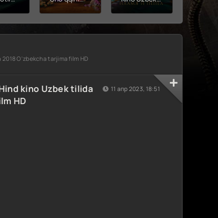
alar
zabt et /
tilida (2025)
Premye
Barcha
O'zbekcha
2026 U
davrlarning
tarjima kino
tilida
kcha
eng zo'ri
720p HD
O'zbek
 kino
Multfilm
skachat
tarjima
HD
Uzbek tilida
Full HD 
a 2018 O'zbekcha tarjima film HD
at
2026
ix skac
tarjima HD
skachat
Hind kino Uzbek tilida
11 апр 2023, 18:51
ilm HD