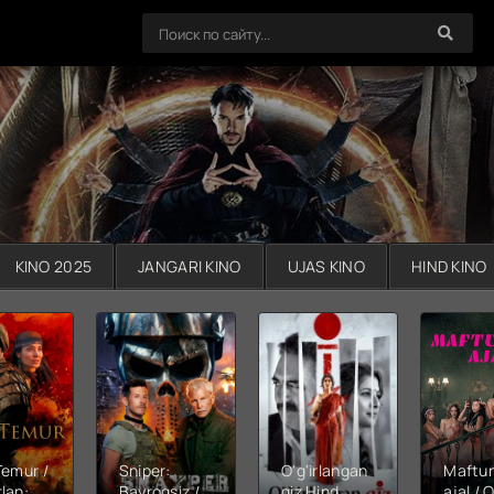
KINO 2025
JANGARI KINO
UJAS KINO
HIND KINO
Temur /
Sniper:
O'g'irlangan
Maftu
lan:
Bayroqsiz /
qiz Hind
ajal / Q