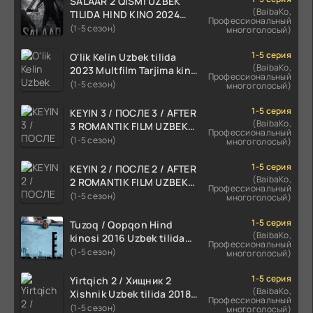
SALAAR 2 QISMI UZBEK
(BaibaKo,
TILIDA HIND KINO 2024
Профессиональный
TARJIMA 720p HD Skachat
(1-5 сезон)
многоголосый)
1-5 серия
O'lik Kelin Uzbek tilida
(BaibaKo,
2023 Multfilm Tarjima kino
Профессиональный
skachat
(1-5 сезон)
многоголосый)
1-5 серия
KEYIN 3 / ПОСЛЕ 3 / AFTER
(BaibaKo,
3 ROMANTIK FILM UZBEK
Профессиональный
TILIDA 2021 TARJIMA FILM
(1-5 сезон)
многоголосый)
HD
1-5 серия
KEYIN 2 / ПОСЛЕ 2 / AFTER
(BaibaKo,
2 ROMANTIK FILM UZBEK
Профессиональный
TILIDA 2020 TARJIMA FILM
(1-5 сезон)
многоголосый)
HD
1-5 серия
Tuzoq / Qopqon Hind
(BaibaKo,
kinosi 2016 Uzbek tilida
Профессиональный
tarjima film HD
(1-5 сезон)
многоголосый)
1-5 серия
Yirtqich 2 / Хищник 2
(BaibaKo,
Xishnik Uzbek tilida 2018-
Профессиональный
2024 O'zbekcha tarjima
(1-5 сезон)
многоголосый)