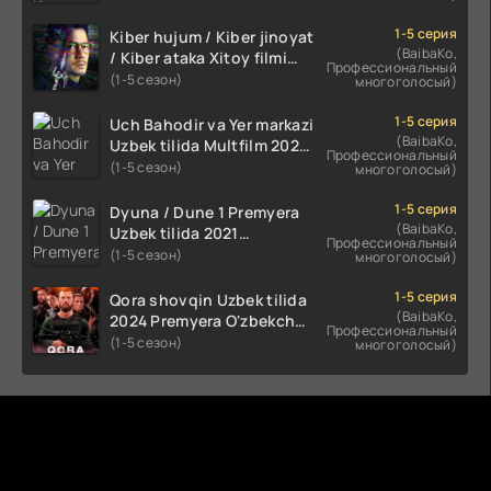
kino HD Skachat
1-5 серия
Kiber hujum / Kiber jinoyat
(BaibaKo,
/ Kiber ataka Xitoy filmi
Профессиональный
Uzbek tilida O'zbekcha
(1-5 сезон)
многоголосый)
(2023-2025) tarjima kino
HD skachat
1-5 серия
Uch Bahodir va Yer markazi
(BaibaKo,
Uzbek tilida Multfilm 2025
Профессиональный
tarjima HD skachat
(1-5 сезон)
многоголосый)
1-5 серия
Dyuna / Dune 1 Premyera
(BaibaKo,
Uzbek tilida 2021
Профессиональный
O'zbekcha tarjima kino HD
(1-5 сезон)
многоголосый)
1-5 серия
Qora shovqin Uzbek tilida
(BaibaKo,
2024 Premyera O'zbekcha
Профессиональный
tarjima kino HD skachat
(1-5 сезон)
многоголосый)
Комментируют