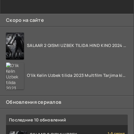
Скоро на сайте
SALAAR 2 QISMI UZBEK TILIDA HIND KINO 2024 TARJIMA 720p HD Skachat
O'lik Kelin Uzbek tilida 2023 Multfilm Tarjima kino skachat
Обновления сериалов
Последние 10 обновлений
1-5 серия