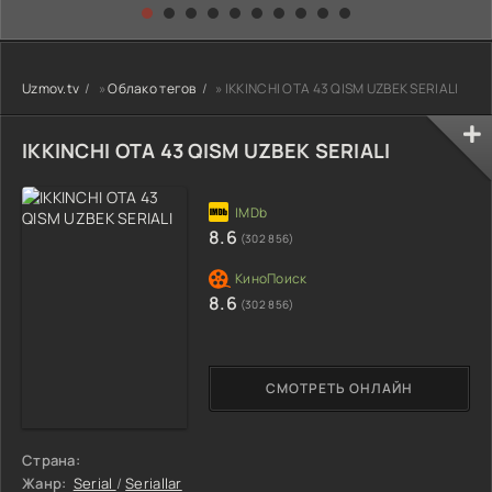
kino) tarjima HD
Uzbek tilida
yuksalishi
skachat
Premyera Netflix
filmi Uzbek tilida
O'zbekcha 2026
Uzmov.tv
»
Облако тегов
» IKKINCHI OTA 43 QISM UZBEK SERIALI
tarjima kino Full
HD tas-ix
skachat
IKKINCHI OTA 43 QISM UZBEK SERIALI
8.6
(302 856)
8.6
(302 856)
СМОТРЕТЬ ОНЛАЙН
Страна:
Жанр:
Serial
/
Seriallar