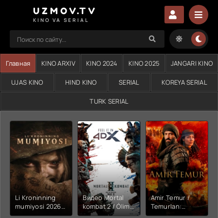
UZMOV.TV
KINO VA SERIAL
Главная
KINO ARXIV
KINO 2024
KINO 2025
JANGARI KINO
UJAS KINO
HIND KINO
SERIAL
KOREYA SERIAL
TURK SERIAL
Li Kroninning
Видео Mortal
Amir Temur /
mumiyosi 2026
kombat 2 / Ólim
Temurlan:
(uzbek tilida
jangi 2 (2026)
Fathchining