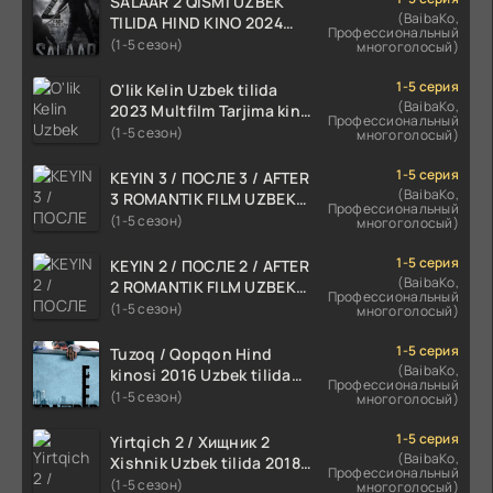
SALAAR 2 QISMI UZBEK
(BaibaKo,
TILIDA HIND KINO 2024
Профессиональный
TARJIMA 720p HD Skachat
(1-5 сезон)
многоголосый)
1-5 серия
O'lik Kelin Uzbek tilida
(BaibaKo,
2023 Multfilm Tarjima kino
Профессиональный
skachat
(1-5 сезон)
многоголосый)
1-5 серия
KEYIN 3 / ПОСЛЕ 3 / AFTER
(BaibaKo,
3 ROMANTIK FILM UZBEK
Профессиональный
TILIDA 2021 TARJIMA FILM
(1-5 сезон)
многоголосый)
HD
1-5 серия
KEYIN 2 / ПОСЛЕ 2 / AFTER
(BaibaKo,
2 ROMANTIK FILM UZBEK
Профессиональный
TILIDA 2020 TARJIMA FILM
(1-5 сезон)
многоголосый)
HD
1-5 серия
Tuzoq / Qopqon Hind
(BaibaKo,
kinosi 2016 Uzbek tilida
Профессиональный
tarjima film HD
(1-5 сезон)
многоголосый)
1-5 серия
Yirtqich 2 / Хищник 2
(BaibaKo,
Xishnik Uzbek tilida 2018-
Профессиональный
2024 O'zbekcha tarjima
(1-5 сезон)
многоголосый)