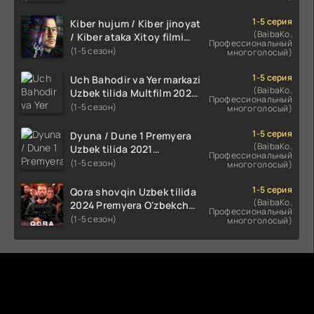
kino HD Skachat
1-5 серия
Kiber hujum / Kiber jinoyat
(BaibaKo,
/ Kiber ataka Xitoy filmi
Профессиональный
Uzbek tilida O'zbekcha
(1-5 сезон)
многоголосый)
(2023-2025) tarjima kino
HD skachat
1-5 серия
Uch Bahodir va Yer markazi
(BaibaKo,
Uzbek tilida Multfilm 2025
Профессиональный
tarjima HD skachat
(1-5 сезон)
многоголосый)
1-5 серия
Dyuna / Dune 1 Premyera
(BaibaKo,
Uzbek tilida 2021
Профессиональный
O'zbekcha tarjima kino HD
(1-5 сезон)
многоголосый)
1-5 серия
Qora shovqin Uzbek tilida
(BaibaKo,
2024 Premyera O'zbekcha
Профессиональный
tarjima kino HD skachat
(1-5 сезон)
многоголосый)
Комментируют