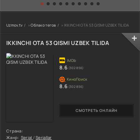
kino) tarjima HD
Uzbek tilida
yuksalishi
skachat
Premyera Netflix
filmi Uzbek tilida
O'zbekcha 2026
Uzmov.tv
»
Облако тегов
» IKKINCHI OTA 53 QISMI UZBEK TILIDA
tarjima kino Full
HD tas-ix
skachat
IKKINCHI OTA 53 QISMI UZBEK TILIDA
8.6
(302 856)
8.6
(302 856)
СМОТРЕТЬ ОНЛАЙН
Страна:
Жанр:
Serial
/
Seriallar