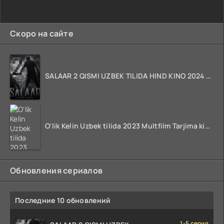
Скоро на сайте
SALAAR 2 QISMI UZBEK TILIDA HIND KINO 2024 TARJIMA 720p HD Skachat
O'lik Kelin Uzbek tilida 2023 Multfilm Tarjima kino skachat
Обновления сериалов
Последние 10 обновлений
1-5 серия