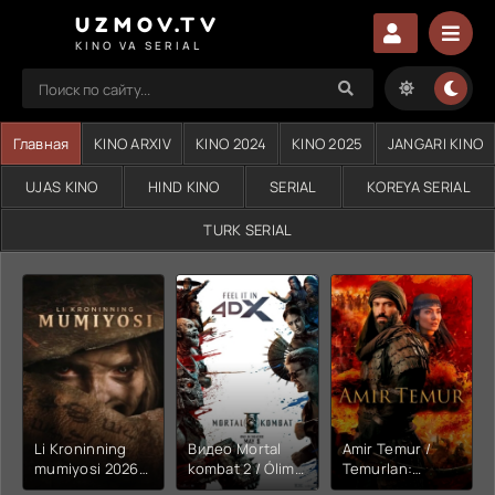
UZMOV.TV
KINO VA SERIAL
Главная
KINO ARXIV
KINO 2024
KINO 2025
JANGARI KINO
UJAS KINO
HIND KINO
SERIAL
KOREYA SERIAL
TURK SERIAL
Li Kroninning
Видео Mortal
Amir Temur /
mumiyosi 2026
kombat 2 / Ólim
Temurlan:
(uzbek tilida
jangi 2 (2026)
Fathchining