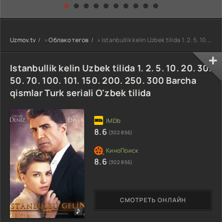
kino) tarjima HD
Uzbek tilida
yuksalishi
skachat
Premyera Netflix
filmi Uzbek tilida
O'zbekcha 2026
Uzmov.tv
»
Облако тегов
» Istanbullik kelin Uzbek tilida 1. 2. 5. 10. 20. 30. 50. 70. 100. 101. 150. 200. 250. 300 Barcha qism
tarjima kino Full
HD tas-ix
skachat
Istanbullik kelin Uzbek tilida 1. 2. 5. 10. 20. 30.
50. 70. 100. 101. 150. 200. 250. 300 Barcha
qismlar Turk seriali O'zbek tilida
8.6
(302 856)
8.6
(302 856)
СМОТРЕТЬ ОНЛАЙН