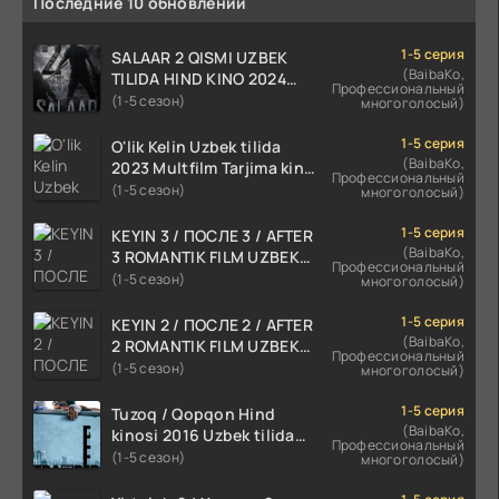
Последние 10 обновлений
1-5 серия
SALAAR 2 QISMI UZBEK
(BaibaKo,
TILIDA HIND KINO 2024
Профессиональный
TARJIMA 720p HD Skachat
(1-5 сезон)
многоголосый)
1-5 серия
O'lik Kelin Uzbek tilida
(BaibaKo,
2023 Multfilm Tarjima kino
Профессиональный
skachat
(1-5 сезон)
многоголосый)
1-5 серия
KEYIN 3 / ПОСЛЕ 3 / AFTER
(BaibaKo,
3 ROMANTIK FILM UZBEK
Профессиональный
TILIDA 2021 TARJIMA FILM
(1-5 сезон)
многоголосый)
HD
1-5 серия
KEYIN 2 / ПОСЛЕ 2 / AFTER
(BaibaKo,
2 ROMANTIK FILM UZBEK
Профессиональный
TILIDA 2020 TARJIMA FILM
(1-5 сезон)
многоголосый)
HD
1-5 серия
Tuzoq / Qopqon Hind
(BaibaKo,
kinosi 2016 Uzbek tilida
Профессиональный
tarjima film HD
(1-5 сезон)
многоголосый)