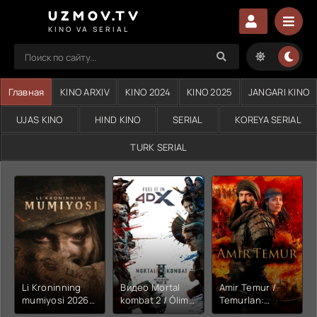
UZMOV.TV
KINO VA SERIAL
Главная
KINO ARXIV
KINO 2024
KINO 2025
JANGARI KINO
UJAS KINO
HIND KINO
SERIAL
KOREYA SERIAL
TURK SERIAL
Li Kroninning
Видео Mortal
Amir Temur /
mumiyosi 2026
kombat 2 / Ólim
Temurlan:
(uzbek tilida
jangi 2 (2026)
Fathchining