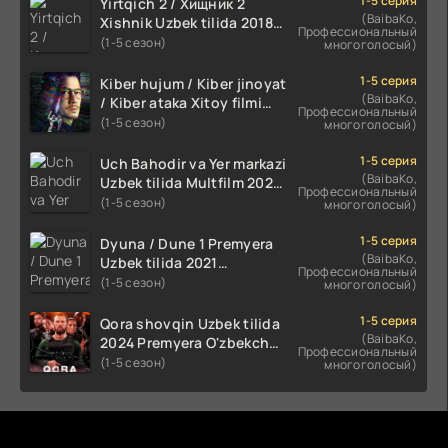
1-5 серия
Yirtqich 2 / Хищник 2
(BaibaKo,
Xishnik Uzbek tilida 2018-
Профессиональный
2024 O'zbekcha tarjima
(1-5 сезон)
многоголосый)
kino HD Skachat
1-5 серия
Kiber hujum / Kiber jinoyat
(BaibaKo,
/ Kiber ataka Xitoy filmi
Профессиональный
Uzbek tilida O'zbekcha
(1-5 сезон)
многоголосый)
(2023-2025) tarjima kino
HD skachat
1-5 серия
Uch Bahodir va Yer markazi
(BaibaKo,
Uzbek tilida Multfilm 2025
Профессиональный
tarjima HD skachat
(1-5 сезон)
многоголосый)
1-5 серия
Dyuna / Dune 1 Premyera
(BaibaKo,
Uzbek tilida 2021
Профессиональный
O'zbekcha tarjima kino HD
(1-5 сезон)
многоголосый)
1-5 серия
Qora shovqin Uzbek tilida
(BaibaKo,
2024 Premyera O'zbekcha
Профессиональный
tarjima kino HD skachat
(1-5 сезон)
многоголосый)
Комментируют