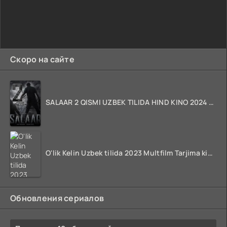
Скоро на сайте
SALAAR 2 QISMI UZBEK TILIDA HIND KINO 2024 TARJIMA 720p HD Skachat
O'lik Kelin Uzbek tilida 2023 Multfilm Tarjima kino skachat
Обновления сериалов