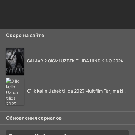
Скоро на сайте
SALAAR 2 QISMI UZBEK TILIDA HIND KINO 2024 TARJIMA 720p HD Skachat
O'lik Kelin Uzbek tilida 2023 Multfilm Tarjima kino skachat
Обновления сериалов