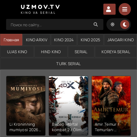
UZMOV.TV
KINO VA SERIAL
Главная
KINO ARXIV
KINO 2024
KINO 2025
JANGARI KINO
UJAS KINO
HIND KINO
SERIAL
KOREYA SERIAL
TURK SERIAL
Li Kroninning
Видео Mortal
Amir Temur /
mumiyosi 2026
kombat 2 / Ólim
Temurlan:
(uzbek tilida
jangi 2 (2026)
Fathchining