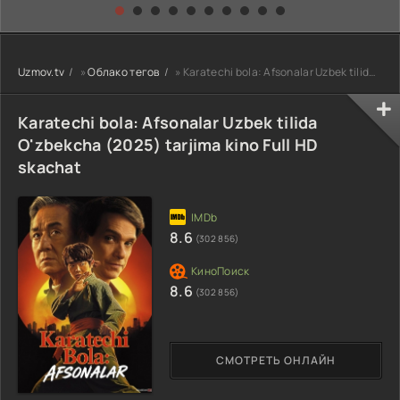
kino) tarjima HD
Uzbek tilida
yuksalishi
skachat
Premyera Netflix
filmi Uzbek tilida
O'zbekcha 2026
Uzmov.tv
»
Облако тегов
» Karatechi bola: Afsonalar Uzbek tilida O'zbekcha (2025) tarjima kino Full HD skachat
tarjima kino Full
HD tas-ix
skachat
Karatechi bola: Afsonalar Uzbek tilida
O'zbekcha (2025) tarjima kino Full HD
skachat
8.6
(302 856)
8.6
(302 856)
СМОТРЕТЬ ОНЛАЙН