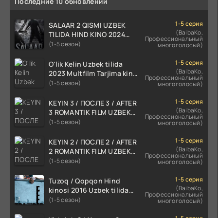
Последние 10 обновлений
1-5 серия
SALAAR 2 QISMI UZBEK
(BaibaKo,
TILIDA HIND KINO 2024
Профессиональный
TARJIMA 720p HD Skachat
(1-5 сезон)
многоголосый)
1-5 серия
O'lik Kelin Uzbek tilida
(BaibaKo,
2023 Multfilm Tarjima kino
Профессиональный
skachat
(1-5 сезон)
многоголосый)
1-5 серия
KEYIN 3 / ПОСЛЕ 3 / AFTER
(BaibaKo,
3 ROMANTIK FILM UZBEK
Профессиональный
TILIDA 2021 TARJIMA FILM
(1-5 сезон)
многоголосый)
HD
1-5 серия
KEYIN 2 / ПОСЛЕ 2 / AFTER
(BaibaKo,
2 ROMANTIK FILM UZBEK
Профессиональный
TILIDA 2020 TARJIMA FILM
(1-5 сезон)
многоголосый)
HD
1-5 серия
Tuzoq / Qopqon Hind
(BaibaKo,
kinosi 2016 Uzbek tilida
Профессиональный
tarjima film HD
(1-5 сезон)
многоголосый)