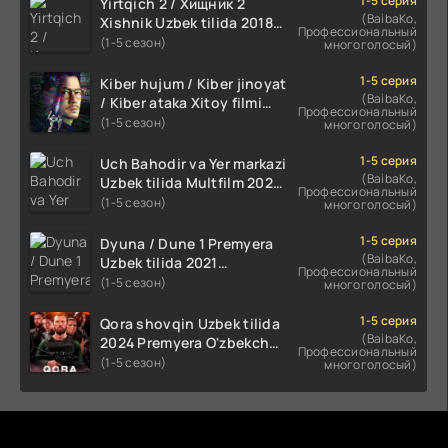
1-5 серия
Yirtqich 2 / Хищник 2
(BaibaKo,
Xishnik Uzbek tilida 2018-
Профессиональный
2024 O'zbekcha tarjima
(1-5 сезон)
многоголосый)
kino HD Skachat
1-5 серия
Kiber hujum / Kiber jinoyat
(BaibaKo,
/ Kiber ataka Xitoy filmi
Профессиональный
Uzbek tilida O'zbekcha
(1-5 сезон)
многоголосый)
(2023-2025) tarjima kino
HD skachat
1-5 серия
Uch Bahodir va Yer markazi
(BaibaKo,
Uzbek tilida Multfilm 2025
Профессиональный
tarjima HD skachat
(1-5 сезон)
многоголосый)
1-5 серия
Dyuna / Dune 1 Premyera
(BaibaKo,
Uzbek tilida 2021
Профессиональный
O'zbekcha tarjima kino HD
(1-5 сезон)
многоголосый)
1-5 серия
Qora shovqin Uzbek tilida
(BaibaKo,
2024 Premyera O'zbekcha
Профессиональный
tarjima kino HD skachat
(1-5 сезон)
многоголосый)
Комментируют