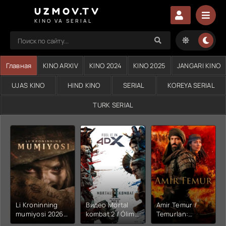
UZMOV.TV
KINO VA SERIAL
Главная
KINO ARXIV
KINO 2024
KINO 2025
JANGARI KINO
UJAS KINO
HIND KINO
SERIAL
KOREYA SERIAL
TURK SERIAL
Li Kroninning
Видео Mortal
Amir Temur /
mumiyosi 2026
kombat 2 / Ólim
Temurlan:
(uzbek tilida
jangi 2 (2026)
Fathchining