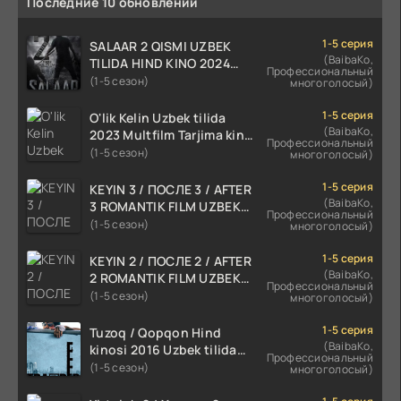
Последние 10 обновлений
1-5 серия
SALAAR 2 QISMI UZBEK
(BaibaKo,
TILIDA HIND KINO 2024
Профессиональный
TARJIMA 720p HD Skachat
(1-5 сезон)
многоголосый)
1-5 серия
O'lik Kelin Uzbek tilida
(BaibaKo,
2023 Multfilm Tarjima kino
Профессиональный
skachat
(1-5 сезон)
многоголосый)
1-5 серия
KEYIN 3 / ПОСЛЕ 3 / AFTER
(BaibaKo,
3 ROMANTIK FILM UZBEK
Профессиональный
TILIDA 2021 TARJIMA FILM
(1-5 сезон)
многоголосый)
HD
1-5 серия
KEYIN 2 / ПОСЛЕ 2 / AFTER
(BaibaKo,
2 ROMANTIK FILM UZBEK
Профессиональный
TILIDA 2020 TARJIMA FILM
(1-5 сезон)
многоголосый)
HD
1-5 серия
Tuzoq / Qopqon Hind
(BaibaKo,
kinosi 2016 Uzbek tilida
Профессиональный
tarjima film HD
(1-5 сезон)
многоголосый)