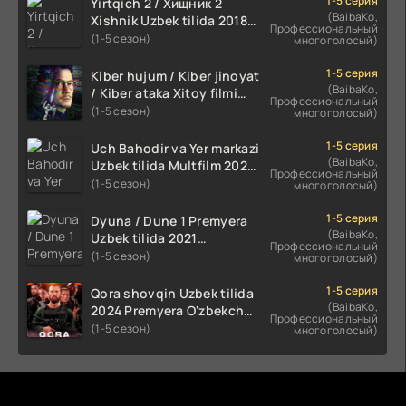
1-5 серия
Yirtqich 2 / Хищник 2
(BaibaKo,
Xishnik Uzbek tilida 2018-
Профессиональный
2024 O'zbekcha tarjima
(1-5 сезон)
многоголосый)
kino HD Skachat
1-5 серия
Kiber hujum / Kiber jinoyat
(BaibaKo,
/ Kiber ataka Xitoy filmi
Профессиональный
Uzbek tilida O'zbekcha
(1-5 сезон)
многоголосый)
(2023-2025) tarjima kino
HD skachat
1-5 серия
Uch Bahodir va Yer markazi
(BaibaKo,
Uzbek tilida Multfilm 2025
Профессиональный
tarjima HD skachat
(1-5 сезон)
многоголосый)
1-5 серия
Dyuna / Dune 1 Premyera
(BaibaKo,
Uzbek tilida 2021
Профессиональный
O'zbekcha tarjima kino HD
(1-5 сезон)
многоголосый)
1-5 серия
Qora shovqin Uzbek tilida
(BaibaKo,
2024 Premyera O'zbekcha
Профессиональный
tarjima kino HD skachat
(1-5 сезон)
многоголосый)
Комментируют