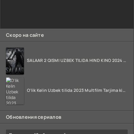
Скоро на сайте
SALAAR 2 QISMI UZBEK TILIDA HIND KINO 2024 TARJIMA 720p HD Skachat
O'lik Kelin Uzbek tilida 2023 Multfilm Tarjima kino skachat
Обновления сериалов