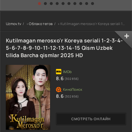
kino) tarjima HD
Uzbek tilida
yuksalishi
skachat
Premyera Netflix
filmi Uzbek tilida
O'zbekcha 2026
Uzmov.tv
»
Облако тегов
» Kutilmagan merosxo'r Koreya seriali 1-2-3-4-5-6-7-8-9-10-11-12-13-14-15 Qism Uzbek tilida Barcha qis
tarjima kino Full
HD tas-ix
skachat
Kutilmagan merosxo'r Koreya seriali 1-2-3-4-
5-6-7-8-9-10-11-12-13-14-15 Qism Uzbek
tilida Barcha qismlar 2025 HD
8.6
(302 856)
8.6
(302 856)
СМОТРЕТЬ ОНЛАЙН