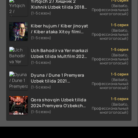
1-5 серия
Yirtqich 2 / Хищник 2
(BaibaKo,
Xishnik Uzbek tilida 2018-
Профессиональный
2024 O'zbekcha tarjima
(1-5 сезон)
многоголосый)
kino HD Skachat
1-5 серия
Kiber hujum / Kiber jinoyat
(BaibaKo,
/ Kiber ataka Xitoy filmi
Профессиональный
Uzbek tilida O'zbekcha
(1-5 сезон)
многоголосый)
(2023-2025) tarjima kino
HD skachat
1-5 серия
Uch Bahodir va Yer markazi
(BaibaKo,
Uzbek tilida Multfilm 2025
Профессиональный
tarjima HD skachat
(1-5 сезон)
многоголосый)
1-5 серия
Dyuna / Dune 1 Premyera
(BaibaKo,
Uzbek tilida 2021
Профессиональный
O'zbekcha tarjima kino HD
(1-5 сезон)
многоголосый)
1-5 серия
Qora shovqin Uzbek tilida
(BaibaKo,
2024 Premyera O'zbekcha
Профессиональный
tarjima kino HD skachat
(1-5 сезон)
многоголосый)
Комментируют