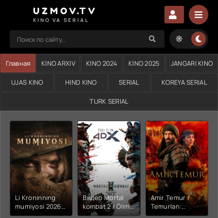
UZMOV.TV
KINO VA SERIAL
Главная
KINO ARXIV
KINO 2024
KINO 2025
JANGARI KINO
UJAS KINO
HIND KINO
SERIAL
KOREYA SERIAL
TURK SERIAL
Li Kroninning
Видео Mortal
Amir Temur /
mumiyosi 2026
kombat 2 / Ólim
Temurlan:
(uzbek tilida
jangi 2 (2026)
Fathchining