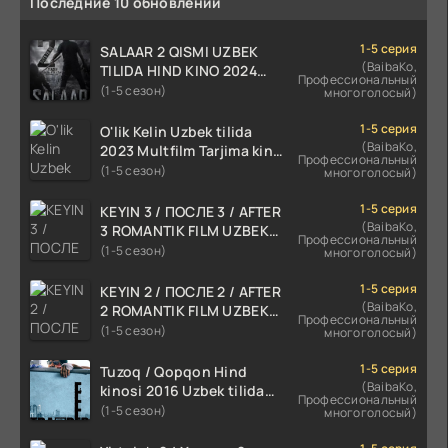
Последние 10 обновлений
1-5 серия
SALAAR 2 QISMI UZBEK
(BaibaKo,
TILIDA HIND KINO 2024
Профессиональный
TARJIMA 720p HD Skachat
(1-5 сезон)
многоголосый)
1-5 серия
O'lik Kelin Uzbek tilida
(BaibaKo,
2023 Multfilm Tarjima kino
Профессиональный
skachat
(1-5 сезон)
многоголосый)
1-5 серия
KEYIN 3 / ПОСЛЕ 3 / AFTER
(BaibaKo,
3 ROMANTIK FILM UZBEK
Профессиональный
TILIDA 2021 TARJIMA FILM
(1-5 сезон)
многоголосый)
HD
1-5 серия
KEYIN 2 / ПОСЛЕ 2 / AFTER
(BaibaKo,
2 ROMANTIK FILM UZBEK
Профессиональный
TILIDA 2020 TARJIMA FILM
(1-5 сезон)
многоголосый)
HD
1-5 серия
Tuzoq / Qopqon Hind
(BaibaKo,
kinosi 2016 Uzbek tilida
Профессиональный
tarjima film HD
(1-5 сезон)
многоголосый)