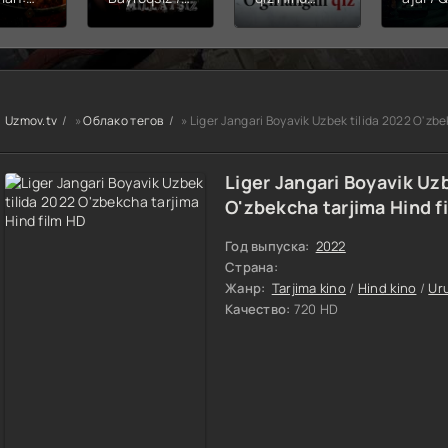
hining
Snayper:
kinosi 2026
Balerin
ishi
Millatsiz /
Uzbek tilida
(uzbek
yera
Bayroqsiz
O'zbekcha
tilida)
x filmi
snayper
tarjima kino
O'zbe
tilida
Premyera
HD skachat
tarjima
kcha
Uzbek tilida
2026 
Uzmov.tv
»
Облако тегов
» Liger Jangari Boyavik Uzbek tilida 2022 O'zbe
O'zbekcha
skach
a kino
2026
D tas-
tarjima kino
Liger Jangari Boyavik Uz
achat
Full HD tas-
O'zbekcha tarjima Hind f
ix skachat
Год выпуска:
2022
Страна:
Жанр:
Tarjima kino
/
Hind kino
/
Uru
Качество:
720 HD