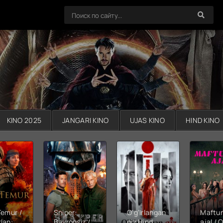
KINO 2025
JANGARI KINO
UJAS KINO
HIND KINO
Temur /
Sniper:
O'g'irlangan
Maftu
lan:
Bayroqsiz /
qiz Hind
ajal / Q