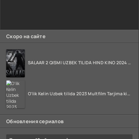
Скоро на сайте
SALAAR 2 QISMI UZBEK TILIDA HIND KINO 2024 TARJIMA 720p HD Skachat
O'lik Kelin Uzbek tilida 2023 Multfilm Tarjima kino skachat
Обновления сериалов