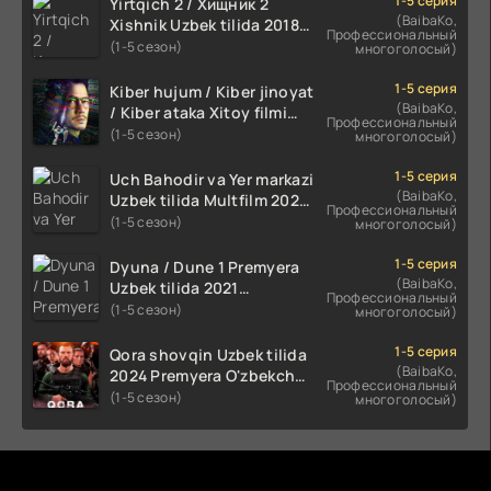
1-5 серия
Yirtqich 2 / Хищник 2
(BaibaKo,
Xishnik Uzbek tilida 2018-
Профессиональный
2024 O'zbekcha tarjima
(1-5 сезон)
многоголосый)
kino HD Skachat
1-5 серия
Kiber hujum / Kiber jinoyat
(BaibaKo,
/ Kiber ataka Xitoy filmi
Профессиональный
Uzbek tilida O'zbekcha
(1-5 сезон)
многоголосый)
(2023-2025) tarjima kino
HD skachat
1-5 серия
Uch Bahodir va Yer markazi
(BaibaKo,
Uzbek tilida Multfilm 2025
Профессиональный
tarjima HD skachat
(1-5 сезон)
многоголосый)
1-5 серия
Dyuna / Dune 1 Premyera
(BaibaKo,
Uzbek tilida 2021
Профессиональный
O'zbekcha tarjima kino HD
(1-5 сезон)
многоголосый)
1-5 серия
Qora shovqin Uzbek tilida
(BaibaKo,
2024 Premyera O'zbekcha
Профессиональный
tarjima kino HD skachat
(1-5 сезон)
многоголосый)
Комментируют