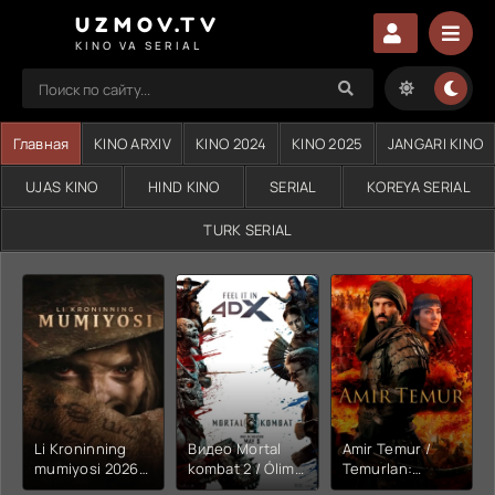
UZMOV.TV
KINO VA SERIAL
Главная
KINO ARXIV
KINO 2024
KINO 2025
JANGARI KINO
UJAS KINO
HIND KINO
SERIAL
KOREYA SERIAL
TURK SERIAL
Li Kroninning
Видео Mortal
Amir Temur /
mumiyosi 2026
kombat 2 / Ólim
Temurlan:
(uzbek tilida
jangi 2 (2026)
Fathchining