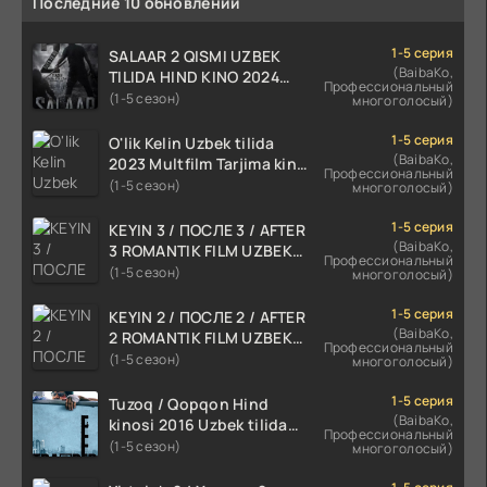
Последние 10 обновлений
1-5 серия
SALAAR 2 QISMI UZBEK
(BaibaKo,
TILIDA HIND KINO 2024
Профессиональный
TARJIMA 720p HD Skachat
(1-5 сезон)
многоголосый)
1-5 серия
O'lik Kelin Uzbek tilida
(BaibaKo,
2023 Multfilm Tarjima kino
Профессиональный
skachat
(1-5 сезон)
многоголосый)
1-5 серия
KEYIN 3 / ПОСЛЕ 3 / AFTER
(BaibaKo,
3 ROMANTIK FILM UZBEK
Профессиональный
TILIDA 2021 TARJIMA FILM
(1-5 сезон)
многоголосый)
HD
1-5 серия
KEYIN 2 / ПОСЛЕ 2 / AFTER
(BaibaKo,
2 ROMANTIK FILM UZBEK
Профессиональный
TILIDA 2020 TARJIMA FILM
(1-5 сезон)
многоголосый)
HD
1-5 серия
Tuzoq / Qopqon Hind
(BaibaKo,
kinosi 2016 Uzbek tilida
Профессиональный
tarjima film HD
(1-5 сезон)
многоголосый)