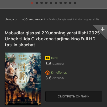
kino) tarjima HD
Uzbek tilida
yuksalishi
skachat
Premyera Netflix
filmi Uzbek tilida
O'zbekcha 2026
Uzmov.tv
»
Облако тегов
» Mabudlar qissasi 2 Xudoning yaratilishi 2025 Uzbek tilida O'zbekcha tarjima kino Full HD tas-ix skac
tarjima kino Full
HD tas-ix
skachat
Mabudlar qissasi 2 Xudoning yaratilishi 2025
Uzbek tilida O'zbekcha tarjima kino Full HD
tas-ix skachat
8.6
(302 856)
8.6
(302 856)
СМОТРЕТЬ ОНЛАЙН