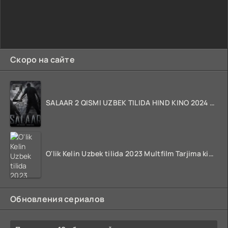
Скоро на сайте
SALAAR 2 QISMI UZBEK TILIDA HIND KINO 2024 TARJIMA 720p HD Skachat
O'lik Kelin Uzbek tilida 2023 Multfilm Tarjima kino skachat
Обновления сериалов