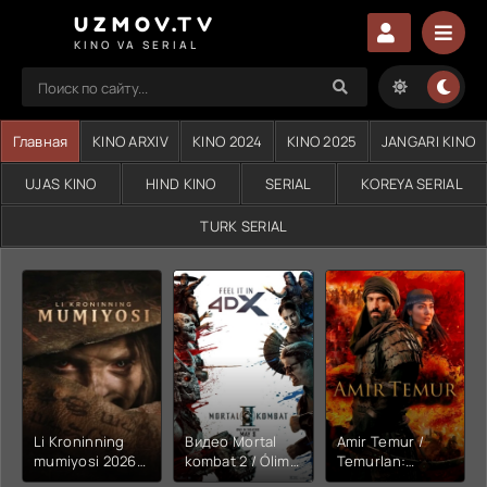
UZMOV.TV
KINO VA SERIAL
Главная
KINO ARXIV
KINO 2024
KINO 2025
JANGARI KINO
UJAS KINO
HIND KINO
SERIAL
KOREYA SERIAL
TURK SERIAL
Li Kroninning
Видео Mortal
Amir Temur /
mumiyosi 2026
kombat 2 / Ólim
Temurlan:
(uzbek tilida
jangi 2 (2026)
Fathchining