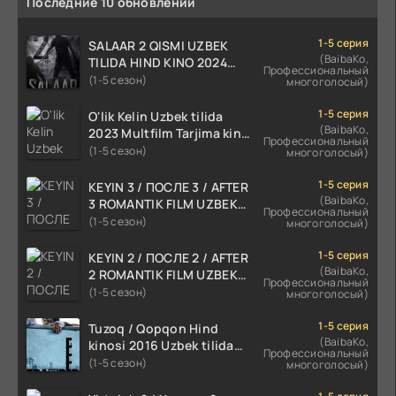
Последние 10 обновлений
1-5 серия
SALAAR 2 QISMI UZBEK
(BaibaKo,
TILIDA HIND KINO 2024
Профессиональный
TARJIMA 720p HD Skachat
(1-5 сезон)
многоголосый)
1-5 серия
O'lik Kelin Uzbek tilida
(BaibaKo,
2023 Multfilm Tarjima kino
Профессиональный
skachat
(1-5 сезон)
многоголосый)
1-5 серия
KEYIN 3 / ПОСЛЕ 3 / AFTER
(BaibaKo,
3 ROMANTIK FILM UZBEK
Профессиональный
TILIDA 2021 TARJIMA FILM
(1-5 сезон)
многоголосый)
HD
1-5 серия
KEYIN 2 / ПОСЛЕ 2 / AFTER
(BaibaKo,
2 ROMANTIK FILM UZBEK
Профессиональный
TILIDA 2020 TARJIMA FILM
(1-5 сезон)
многоголосый)
HD
1-5 серия
Tuzoq / Qopqon Hind
(BaibaKo,
kinosi 2016 Uzbek tilida
Профессиональный
tarjima film HD
(1-5 сезон)
многоголосый)