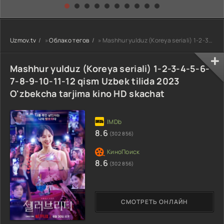
kino) tarjima HD
Uzbek tilida
yuksalishi
skachat
Premyera Netflix
filmi Uzbek tilida
O'zbekcha 2026
Uzmov.tv
»
Облако тегов
» Mashhur yulduz (Koreya seriali) 1-2-3-4-5-6-7-8-9-10-11-12 qism Uzbek tilida 2023 O'zbekcha tarjima
tarjima kino Full
HD tas-ix
skachat
Mashhur yulduz (Koreya seriali) 1-2-3-4-5-6-
7-8-9-10-11-12 qism Uzbek tilida 2023
O'zbekcha tarjima kino HD skachat
8.6
(302 856)
8.6
(302 856)
СМОТРЕТЬ ОНЛАЙН