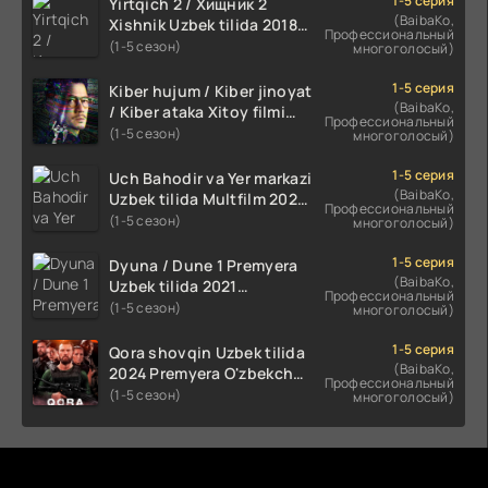
1-5 серия
Yirtqich 2 / Хищник 2
(BaibaKo,
Xishnik Uzbek tilida 2018-
Профессиональный
2024 O'zbekcha tarjima
(1-5 сезон)
многоголосый)
kino HD Skachat
1-5 серия
Kiber hujum / Kiber jinoyat
(BaibaKo,
/ Kiber ataka Xitoy filmi
Профессиональный
Uzbek tilida O'zbekcha
(1-5 сезон)
многоголосый)
(2023-2025) tarjima kino
HD skachat
1-5 серия
Uch Bahodir va Yer markazi
(BaibaKo,
Uzbek tilida Multfilm 2025
Профессиональный
tarjima HD skachat
(1-5 сезон)
многоголосый)
1-5 серия
Dyuna / Dune 1 Premyera
(BaibaKo,
Uzbek tilida 2021
Профессиональный
O'zbekcha tarjima kino HD
(1-5 сезон)
многоголосый)
1-5 серия
Qora shovqin Uzbek tilida
(BaibaKo,
2024 Premyera O'zbekcha
Профессиональный
tarjima kino HD skachat
(1-5 сезон)
многоголосый)
Комментируют