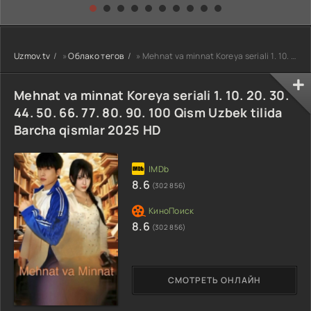
kino) tarjima HD
Uzbek tilida
yuksalishi
skachat
Premyera Netflix
filmi Uzbek tilida
O'zbekcha 2026
Uzmov.tv
»
Облако тегов
» Mehnat va minnat Koreya seriali 1. 10. 20. 30. 44. 50. 66. 77. 80. 90. 100 Qism Uzbek tilida Barcha
tarjima kino Full
HD tas-ix
skachat
Mehnat va minnat Koreya seriali 1. 10. 20. 30.
44. 50. 66. 77. 80. 90. 100 Qism Uzbek tilida
Barcha qismlar 2025 HD
8.6
(302 856)
8.6
(302 856)
СМОТРЕТЬ ОНЛАЙН