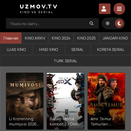
UZMOV.TV
KINO VA SERIAL
Главная
KINO ARXIV
KINO 2024
KINO 2025
JANGARI KINO
UJAS KINO
HIND KINO
SERIAL
KOREYA SERIAL
TURK SERIAL
Li Kroninning
Видео Mortal
Amir Temur /
mumiyosi 2026
kombat 2 / Ólim
Temurlan:
(uzbek tilida
jangi 2 (2026)
Fathchining