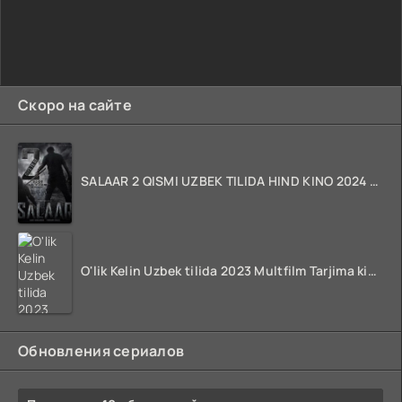
Скоро на сайте
SALAAR 2 QISMI UZBEK TILIDA HIND KINO 2024 TARJIMA 720p HD Skachat
O'lik Kelin Uzbek tilida 2023 Multfilm Tarjima kino skachat
Обновления сериалов