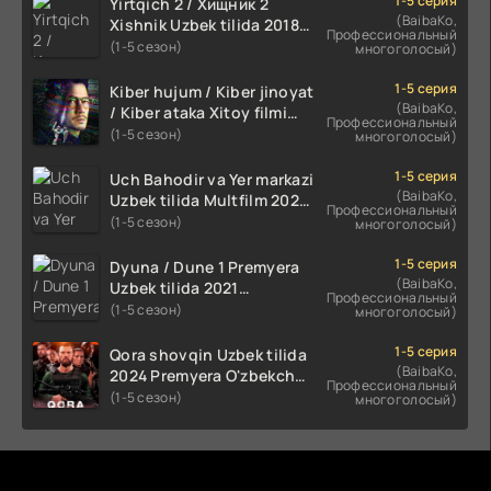
1-5 серия
Yirtqich 2 / Хищник 2
(BaibaKo,
Xishnik Uzbek tilida 2018-
Профессиональный
2024 O'zbekcha tarjima
(1-5 сезон)
многоголосый)
kino HD Skachat
1-5 серия
Kiber hujum / Kiber jinoyat
(BaibaKo,
/ Kiber ataka Xitoy filmi
Профессиональный
Uzbek tilida O'zbekcha
(1-5 сезон)
многоголосый)
(2023-2025) tarjima kino
HD skachat
1-5 серия
Uch Bahodir va Yer markazi
(BaibaKo,
Uzbek tilida Multfilm 2025
Профессиональный
tarjima HD skachat
(1-5 сезон)
многоголосый)
1-5 серия
Dyuna / Dune 1 Premyera
(BaibaKo,
Uzbek tilida 2021
Профессиональный
O'zbekcha tarjima kino HD
(1-5 сезон)
многоголосый)
1-5 серия
Qora shovqin Uzbek tilida
(BaibaKo,
2024 Premyera O'zbekcha
Профессиональный
tarjima kino HD skachat
(1-5 сезон)
многоголосый)
Комментируют