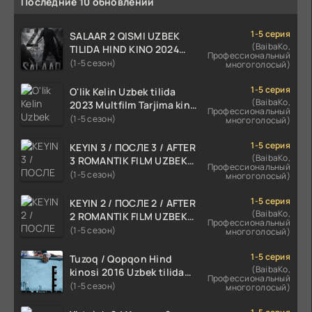
Последние 10 обновлений
1-5 серия
SALAAR 2 QISMI UZBEK
(BaibaKo,
TILIDA HIND KINO 2024
Профессиональный
TARJIMA 720p HD Skachat
(1-5 сезон)
многоголосый)
1-5 серия
O'lik Kelin Uzbek tilida
(BaibaKo,
2023 Multfilm Tarjima kino
Профессиональный
skachat
(1-5 сезон)
многоголосый)
1-5 серия
KEYIN 3 / ПОСЛЕ 3 / AFTER
(BaibaKo,
3 ROMANTIK FILM UZBEK
Профессиональный
TILIDA 2021 TARJIMA FILM
(1-5 сезон)
многоголосый)
HD
1-5 серия
KEYIN 2 / ПОСЛЕ 2 / AFTER
(BaibaKo,
2 ROMANTIK FILM UZBEK
Профессиональный
TILIDA 2020 TARJIMA FILM
(1-5 сезон)
многоголосый)
HD
1-5 серия
Tuzoq / Qopqon Hind
(BaibaKo,
kinosi 2016 Uzbek tilida
Профессиональный
tarjima film HD
(1-5 сезон)
многоголосый)