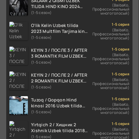
SALAAR 2 QISMI UZBEK
(BaibaKo,
TILIDA HIND KINO 2024
Профессиональный
TARJIMA 720p HD Skachat
(1-5 сезон)
многоголосый)
1-5 серия
O'lik Kelin Uzbek tilida
(BaibaKo,
2023 Multfilm Tarjima kino
Профессиональный
skachat
(1-5 сезон)
многоголосый)
1-5 серия
KEYIN 3 / ПОСЛЕ 3 / AFTER
(BaibaKo,
3 ROMANTIK FILM UZBEK
Профессиональный
TILIDA 2021 TARJIMA FILM
(1-5 сезон)
многоголосый)
HD
1-5 серия
KEYIN 2 / ПОСЛЕ 2 / AFTER
(BaibaKo,
2 ROMANTIK FILM UZBEK
Профессиональный
TILIDA 2020 TARJIMA FILM
(1-5 сезон)
многоголосый)
HD
1-5 серия
Tuzoq / Qopqon Hind
(BaibaKo,
kinosi 2016 Uzbek tilida
Профессиональный
tarjima film HD
(1-5 сезон)
многоголосый)
1-5 серия
Yirtqich 2 / Хищник 2
(BaibaKo,
Xishnik Uzbek tilida 2018-
Профессиональный
2024 O'zbekcha tarjima
(1-5 сезон)
многоголосый)