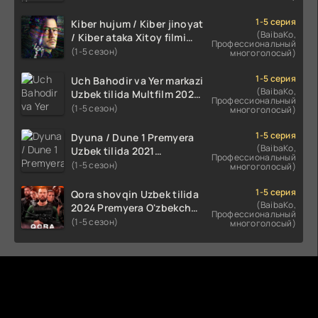
kino HD Skachat
1-5 серия
Kiber hujum / Kiber jinoyat
(BaibaKo,
/ Kiber ataka Xitoy filmi
Профессиональный
Uzbek tilida O'zbekcha
(1-5 сезон)
многоголосый)
(2023-2025) tarjima kino
HD skachat
1-5 серия
Uch Bahodir va Yer markazi
(BaibaKo,
Uzbek tilida Multfilm 2025
Профессиональный
tarjima HD skachat
(1-5 сезон)
многоголосый)
1-5 серия
Dyuna / Dune 1 Premyera
(BaibaKo,
Uzbek tilida 2021
Профессиональный
O'zbekcha tarjima kino HD
(1-5 сезон)
многоголосый)
1-5 серия
Qora shovqin Uzbek tilida
(BaibaKo,
2024 Premyera O'zbekcha
Профессиональный
tarjima kino HD skachat
(1-5 сезон)
многоголосый)
Комментируют