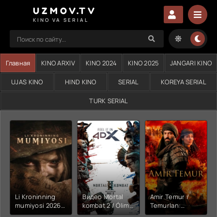
UZMOV.TV
KINO VA SERIAL
Главная
KINO ARXIV
KINO 2024
KINO 2025
JANGARI KINO
UJAS KINO
HIND KINO
SERIAL
KOREYA SERIAL
TURK SERIAL
Li Kroninning
Видео Mortal
Amir Temur /
mumiyosi 2026
kombat 2 / Ólim
Temurlan:
(uzbek tilida
jangi 2 (2026)
Fathchining