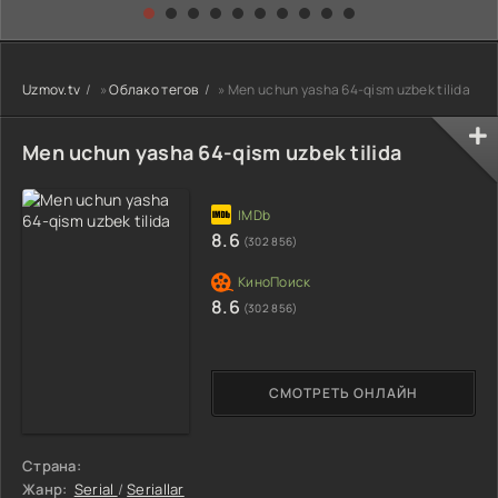
kino) tarjima HD
Uzbek tilida
yuksalishi
skachat
Premyera Netflix
filmi Uzbek tilida
O'zbekcha 2026
Uzmov.tv
»
Облако тегов
» Men uchun yasha 64-qism uzbek tilida
tarjima kino Full
HD tas-ix
skachat
Men uchun yasha 64-qism uzbek tilida
8.6
(302 856)
8.6
(302 856)
СМОТРЕТЬ ОНЛАЙН
Страна:
Жанр:
Serial
/
Seriallar