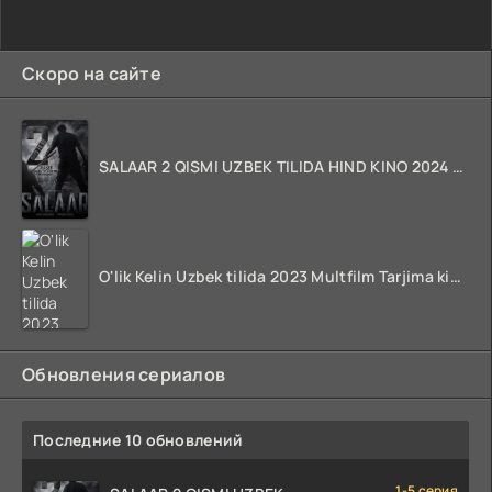
Скоро на сайте
SALAAR 2 QISMI UZBEK TILIDA HIND KINO 2024 TARJIMA 720p HD Skachat
O'lik Kelin Uzbek tilida 2023 Multfilm Tarjima kino skachat
Обновления сериалов
Последние 10 обновлений
1-5 серия