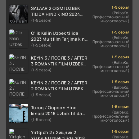
1-5 серия
SALAAR 2 QISMI UZBEK
(BaibaKo,
TILIDA HIND KINO 2024
Профессиональный
TARJIMA 720p HD Skachat
(1-5 сезон)
многоголосый)
1-5 серия
O'lik Kelin Uzbek tilida
(BaibaKo,
2023 Multfilm Tarjima kino
Профессиональный
skachat
(1-5 сезон)
многоголосый)
1-5 серия
KEYIN 3 / ПОСЛЕ 3 / AFTER
(BaibaKo,
3 ROMANTIK FILM UZBEK
Профессиональный
TILIDA 2021 TARJIMA FILM
(1-5 сезон)
многоголосый)
HD
1-5 серия
KEYIN 2 / ПОСЛЕ 2 / AFTER
(BaibaKo,
2 ROMANTIK FILM UZBEK
Профессиональный
TILIDA 2020 TARJIMA FILM
(1-5 сезон)
многоголосый)
HD
1-5 серия
Tuzoq / Qopqon Hind
(BaibaKo,
kinosi 2016 Uzbek tilida
Профессиональный
tarjima film HD
(1-5 сезон)
многоголосый)
1-5 серия
Yirtqich 2 / Хищник 2
(BaibaKo,
Xishnik Uzbek tilida 2018-