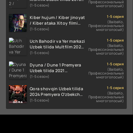
Профессиональный
2024 O'zbekcha tarjima
(1-5 сезон)
многоголосый)
kino HD Skachat
1-5 серия
Kiber hujum / Kiber jinoyat
(BaibaKo,
/ Kiber ataka Xitoy filmi
Профессиональный
Uzbek tilida O'zbekcha
(1-5 сезон)
многоголосый)
(2023-2025) tarjima kino
HD skachat
1-5 серия
Uch Bahodir va Yer markazi
(BaibaKo,
Uzbek tilida Multfilm 2025
Профессиональный
tarjima HD skachat
(1-5 сезон)
многоголосый)
1-5 серия
Dyuna / Dune 1 Premyera
(BaibaKo,
Uzbek tilida 2021
Профессиональный
O'zbekcha tarjima kino HD
(1-5 сезон)
многоголосый)
1-5 серия
Qora shovqin Uzbek tilida
(BaibaKo,
2024 Premyera O'zbekcha
Профессиональный
tarjima kino HD skachat
(1-5 сезон)
многоголосый)
Комментируют