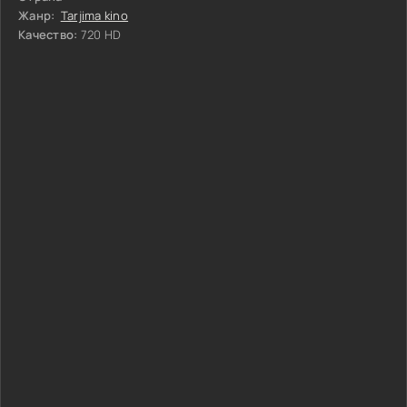
Жанр:
Tarjima kino
Качество:
720 HD