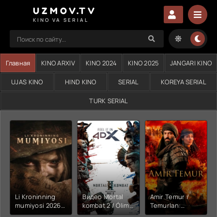
UZMOV.TV
KINO VA SERIAL
Главная
KINO ARXIV
KINO 2024
KINO 2025
JANGARI KINO
UJAS KINO
HIND KINO
SERIAL
KOREYA SERIAL
TURK SERIAL
Li Kroninning
Видео Mortal
Amir Temur /
mumiyosi 2026
kombat 2 / Ólim
Temurlan:
(uzbek tilida
jangi 2 (2026)
Fathchining