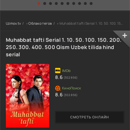
kino) tarjima HD
Uzbek tilida
yuksalishi
skachat
Premyera Netflix
filmi Uzbek tilida
O'zbekcha 2026
Uzmov.tv
»
Облако тегов
» Muhabbat tafti Serial 1. 10. 50. 100. 150. 200. 250. 300. 400. 500 Qism Uzbek tilida hind serial
tarjima kino Full
HD tas-ix
skachat
Muhabbat tafti Serial 1. 10. 50. 100. 150. 200.
250. 300. 400. 500 Qism Uzbek tilida hind
serial
8.6
(302 856)
8.6
(302 856)
СМОТРЕТЬ ОНЛАЙН