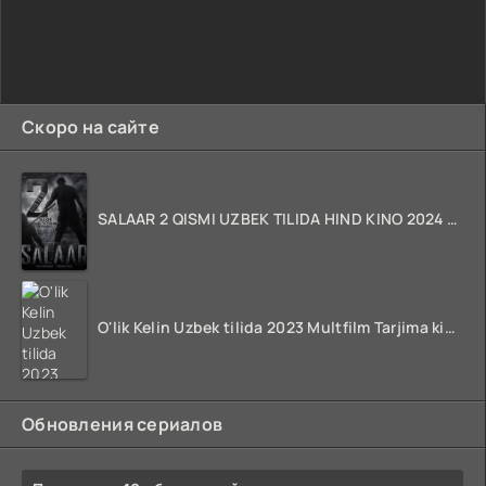
Скоро на сайте
SALAAR 2 QISMI UZBEK TILIDA HIND KINO 2024 TARJIMA 720p HD Skachat
O'lik Kelin Uzbek tilida 2023 Multfilm Tarjima kino skachat
Обновления сериалов