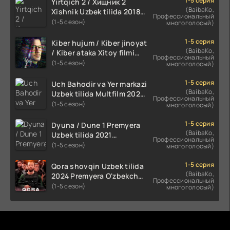
1-5 серия
Yirtqich 2 / Хищник 2
(BaibaKo,
Xishnik Uzbek tilida 2018-
Профессиональный
2024 O'zbekcha tarjima
(1-5 сезон)
многоголосый)
kino HD Skachat
1-5 серия
Kiber hujum / Kiber jinoyat
(BaibaKo,
/ Kiber ataka Xitoy filmi
Профессиональный
Uzbek tilida O'zbekcha
(1-5 сезон)
многоголосый)
(2023-2025) tarjima kino
HD skachat
1-5 серия
Uch Bahodir va Yer markazi
(BaibaKo,
Uzbek tilida Multfilm 2025
Профессиональный
tarjima HD skachat
(1-5 сезон)
многоголосый)
1-5 серия
Dyuna / Dune 1 Premyera
(BaibaKo,
Uzbek tilida 2021
Профессиональный
O'zbekcha tarjima kino HD
(1-5 сезон)
многоголосый)
1-5 серия
Qora shovqin Uzbek tilida
(BaibaKo,
2024 Premyera O'zbekcha
Профессиональный
tarjima kino HD skachat
(1-5 сезон)
многоголосый)
Комментируют