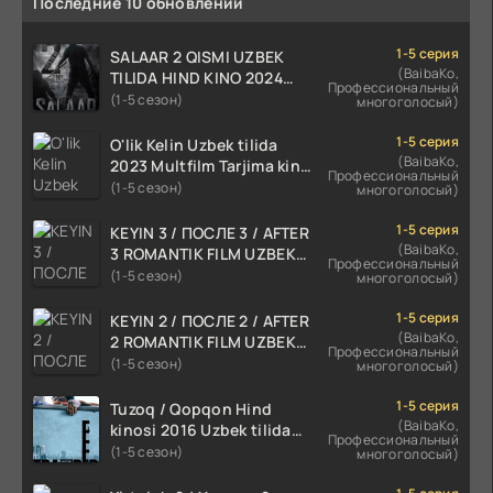
Последние 10 обновлений
1-5 серия
SALAAR 2 QISMI UZBEK
(BaibaKo,
TILIDA HIND KINO 2024
Профессиональный
TARJIMA 720p HD Skachat
(1-5 сезон)
многоголосый)
1-5 серия
O'lik Kelin Uzbek tilida
(BaibaKo,
2023 Multfilm Tarjima kino
Профессиональный
skachat
(1-5 сезон)
многоголосый)
1-5 серия
KEYIN 3 / ПОСЛЕ 3 / AFTER
(BaibaKo,
3 ROMANTIK FILM UZBEK
Профессиональный
TILIDA 2021 TARJIMA FILM
(1-5 сезон)
многоголосый)
HD
1-5 серия
KEYIN 2 / ПОСЛЕ 2 / AFTER
(BaibaKo,
2 ROMANTIK FILM UZBEK
Профессиональный
TILIDA 2020 TARJIMA FILM
(1-5 сезон)
многоголосый)
HD
1-5 серия
Tuzoq / Qopqon Hind
(BaibaKo,
kinosi 2016 Uzbek tilida
Профессиональный
tarjima film HD
(1-5 сезон)
многоголосый)