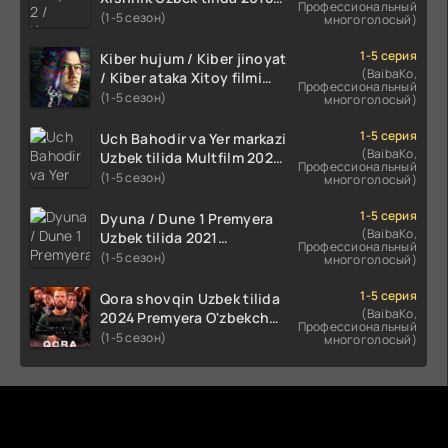
Профессиональный
2024 O'zbekcha tarjima
(1-5 сезон)
многоголосый)
kino HD Skachat
1-5 серия
Kiber hujum / Kiber jinoyat
(BaibaKo,
/ Kiber ataka Xitoy filmi
Профессиональный
Uzbek tilida O'zbekcha
(1-5 сезон)
многоголосый)
(2023-2025) tarjima kino
HD skachat
1-5 серия
Uch Bahodir va Yer markazi
(BaibaKo,
Uzbek tilida Multfilm 2025
Профессиональный
tarjima HD skachat
(1-5 сезон)
многоголосый)
1-5 серия
Dyuna / Dune 1 Premyera
(BaibaKo,
Uzbek tilida 2021
Профессиональный
O'zbekcha tarjima kino HD
(1-5 сезон)
многоголосый)
1-5 серия
Qora shovqin Uzbek tilida
(BaibaKo,
2024 Premyera O'zbekcha
Профессиональный
tarjima kino HD skachat
(1-5 сезон)
многоголосый)
Комментируют