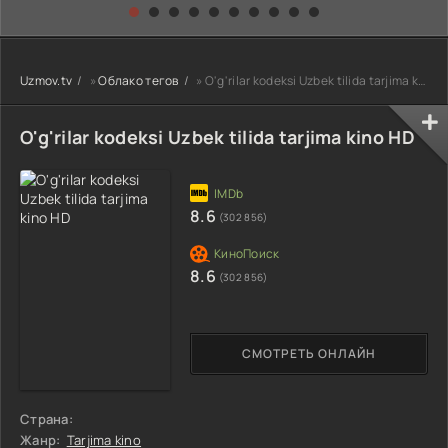
kino) tarjima HD
Uzbek tilida
yuksalishi
skachat
Premyera Netflix
filmi Uzbek tilida
O'zbekcha 2026
Uzmov.tv
»
Облако тегов
» O'g'rilar kodeksi Uzbek tilida tarjima kino HD
tarjima kino Full
HD tas-ix
skachat
O'g'rilar kodeksi Uzbek tilida tarjima kino HD
8.6
(302 856)
8.6
(302 856)
СМОТРЕТЬ ОНЛАЙН
Страна:
Жанр:
Tarjima kino