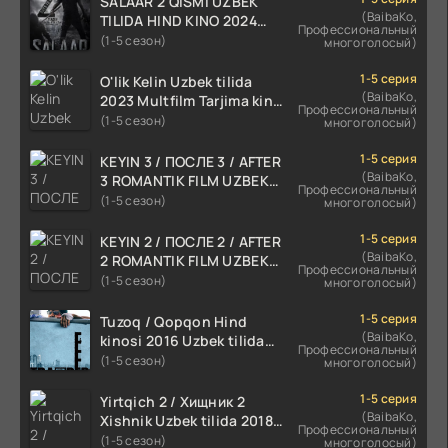
SALAAR 2 QISMI UZBEK
(BaibaKo,
TILIDA HIND KINO 2024
Профессиональный
TARJIMA 720p HD Skachat
(1-5 сезон)
многоголосый)
1-5 серия
O'lik Kelin Uzbek tilida
(BaibaKo,
2023 Multfilm Tarjima kino
Профессиональный
skachat
(1-5 сезон)
многоголосый)
1-5 серия
KEYIN 3 / ПОСЛЕ 3 / AFTER
(BaibaKo,
3 ROMANTIK FILM UZBEK
Профессиональный
TILIDA 2021 TARJIMA FILM
(1-5 сезон)
многоголосый)
HD
1-5 серия
KEYIN 2 / ПОСЛЕ 2 / AFTER
(BaibaKo,
2 ROMANTIK FILM UZBEK
Профессиональный
TILIDA 2020 TARJIMA FILM
(1-5 сезон)
многоголосый)
HD
1-5 серия
Tuzoq / Qopqon Hind
(BaibaKo,
kinosi 2016 Uzbek tilida
Профессиональный
tarjima film HD
(1-5 сезон)
многоголосый)
1-5 серия
Yirtqich 2 / Хищник 2
(BaibaKo,
Xishnik Uzbek tilida 2018-
Профессиональный
2024 O'zbekcha tarjima
(1-5 сезон)
многоголосый)