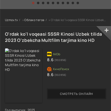
kino) tarjima HD
Uzbek tilida
yuksalishi
skachat
Premyera Netflix
filmi Uzbek tilida
O'zbekcha 2026
Uzmov.tv
»
Облако тегов
» O'rdak ko'l voqeasi SSSR Kinosi Uzbek tilida 2023 O'zbekcha Multfilm tarjima kino HD
tarjima kino Full
HD tas-ix
skachat
O'rdak ko'l voqeasi SSSR Kinosi Uzbek tilida
2023 O'zbekcha Multfilm tarjima kino HD
8.6
(302 856)
8.6
(302 856)
СМОТРЕТЬ ОНЛАЙН
Год выпуска:
2023