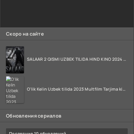
Скоро на сайте
SALAAR 2 QISMI UZBEK TILIDA HIND KINO 2024 TARJIMA 720p HD Skachat
O'lik Kelin Uzbek tilida 2023 Multfilm Tarjima kino skachat
Обновления сериалов
Последние 10 обновлений