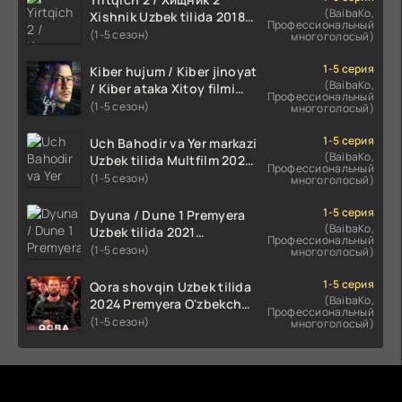
(BaibaKo,
Xishnik Uzbek tilida 2018-
Профессиональный
2024 O'zbekcha tarjima
(1-5 сезон)
многоголосый)
kino HD Skachat
1-5 серия
Kiber hujum / Kiber jinoyat
(BaibaKo,
/ Kiber ataka Xitoy filmi
Профессиональный
Uzbek tilida O'zbekcha
(1-5 сезон)
многоголосый)
(2023-2025) tarjima kino
HD skachat
1-5 серия
Uch Bahodir va Yer markazi
(BaibaKo,
Uzbek tilida Multfilm 2025
Профессиональный
tarjima HD skachat
(1-5 сезон)
многоголосый)
1-5 серия
Dyuna / Dune 1 Premyera
(BaibaKo,
Uzbek tilida 2021
Профессиональный
O'zbekcha tarjima kino HD
(1-5 сезон)
многоголосый)
1-5 серия
Qora shovqin Uzbek tilida
(BaibaKo,
2024 Premyera O'zbekcha
Профессиональный
tarjima kino HD skachat
(1-5 сезон)
многоголосый)
Комментируют