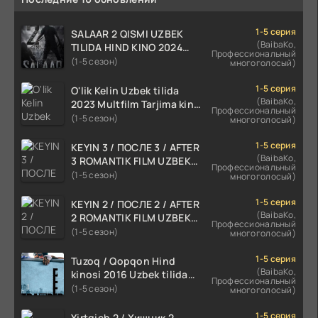
1-5 серия
SALAAR 2 QISMI UZBEK
(BaibaKo,
TILIDA HIND KINO 2024
Профессиональный
TARJIMA 720p HD Skachat
(1-5 сезон)
многоголосый)
1-5 серия
O'lik Kelin Uzbek tilida
(BaibaKo,
2023 Multfilm Tarjima kino
Профессиональный
skachat
(1-5 сезон)
многоголосый)
1-5 серия
KEYIN 3 / ПОСЛЕ 3 / AFTER
(BaibaKo,
3 ROMANTIK FILM UZBEK
Профессиональный
TILIDA 2021 TARJIMA FILM
(1-5 сезон)
многоголосый)
HD
1-5 серия
KEYIN 2 / ПОСЛЕ 2 / AFTER
(BaibaKo,
2 ROMANTIK FILM UZBEK
Профессиональный
TILIDA 2020 TARJIMA FILM
(1-5 сезон)
многоголосый)
HD
1-5 серия
Tuzoq / Qopqon Hind
(BaibaKo,
kinosi 2016 Uzbek tilida
Профессиональный
tarjima film HD
(1-5 сезон)
многоголосый)
1-5 серия
Yirtqich 2 / Хищник 2