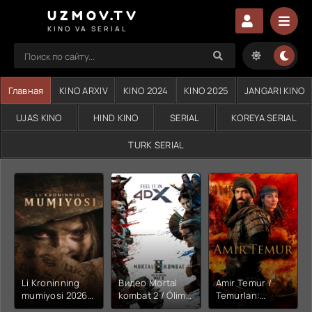
UZMOV.TV
KINO VA SERIAL
Главная
KINO ARXIV
KINO 2024
KINO 2025
JANGARI KINO
UJAS KINO
HIND KINO
SERIAL
KOREYA SERIAL
TURK SERIAL
Li Kroninning
Видео Mortal
Amir Temur /
mumiyosi 2026
kombat 2 / Ólim
Temurlan:
(uzbek tilida
jangi 2 (2026)
Fathchining