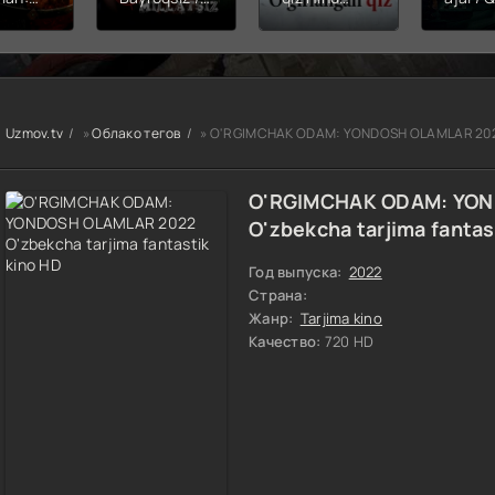
hining
Snayper:
kinosi 2026
Balerin
ishi
Millatsiz /
Uzbek tilida
(uzbek
yera
Bayroqsiz
O'zbekcha
tilida)
x filmi
snayper
tarjima kino
O'zbe
tilida
Premyera
HD skachat
tarjima
kcha
Uzbek tilida
2026 
Uzmov.tv
»
Облако тегов
» O'RGIMCHAK ODAM: YONDOSH OLAMLAR 2022 O
O'zbekcha
skach
a kino
2026
D tas-
tarjima kino
O'RGIMCHAK ODAM: YO
achat
Full HD tas-
O'zbekcha tarjima fantas
ix skachat
Год выпуска:
2022
Страна:
Жанр:
Tarjima kino
Качество:
720 HD