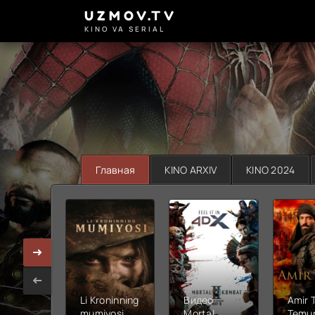
UZMOV.TV
KINO VA SERIAL
Главная
KINO ARXIV
KINO 2024
Li Kroninning
Видео
Amir 
mumiyosi
Mortal
Temur