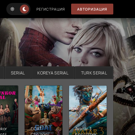
РЕГИСТРАЦИЯ
АВТОРИЗАЦИЯ
SERIAL
KOREYA SERIAL
TURK SERIAL
nkor
GOAT:
Avatar 3
Xushta
otil
Cho'qqini
Kino Uzbek
Ujas ki