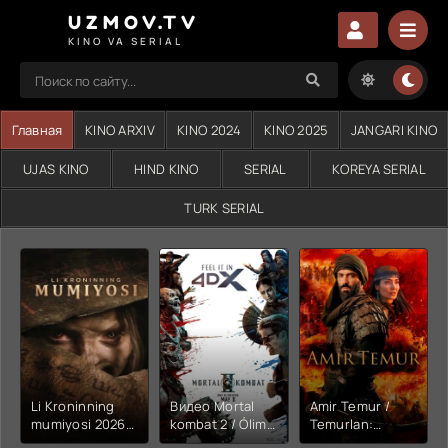
UZMOV.TV
KINO VA SERIAL
Главная
KINO ARXIV
KINO 2024
KINO 2025
JANGARI KINO
UJAS KINO
HIND KINO
SERIAL
KOREYA SERIAL
TURK SERIAL
Li Kroninning
Видео Mortal
Amir Temur /
mumiyosi 2026
kombat 2 / Ólim
Temurlan:
(uzbek tilida
jangi 2 (2026)
Fathchining