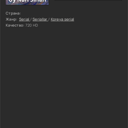
Страна:
Жанр:
Serial
/
Seriallar
/
Koreya serial
Качество:
720 HD