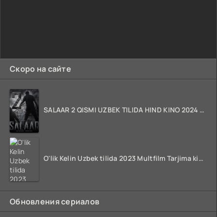
Скоро на сайте
SALAAR 2 QISMI UZBEK TILIDA HIND KINO 2024 TARJIMA 720p HD Skachat
O'lik Kelin Uzbek tilida 2023 Multfilm Tarjima kino skachat
Обновления сериалов