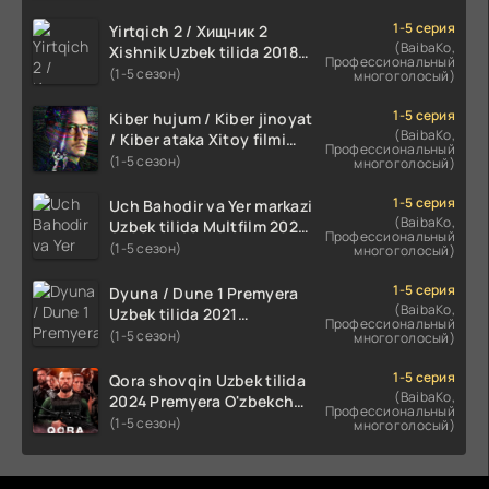
1-5 серия
Yirtqich 2 / Хищник 2
(BaibaKo,
Xishnik Uzbek tilida 2018-
Профессиональный
2024 O'zbekcha tarjima
(1-5 сезон)
многоголосый)
kino HD Skachat
1-5 серия
Kiber hujum / Kiber jinoyat
(BaibaKo,
/ Kiber ataka Xitoy filmi
Профессиональный
Uzbek tilida O'zbekcha
(1-5 сезон)
многоголосый)
(2023-2025) tarjima kino
HD skachat
1-5 серия
Uch Bahodir va Yer markazi
(BaibaKo,
Uzbek tilida Multfilm 2025
Профессиональный
tarjima HD skachat
(1-5 сезон)
многоголосый)
1-5 серия
Dyuna / Dune 1 Premyera
(BaibaKo,
Uzbek tilida 2021
Профессиональный
O'zbekcha tarjima kino HD
(1-5 сезон)
многоголосый)
1-5 серия
Qora shovqin Uzbek tilida
(BaibaKo,
2024 Premyera O'zbekcha
Профессиональный
tarjima kino HD skachat
(1-5 сезон)
многоголосый)