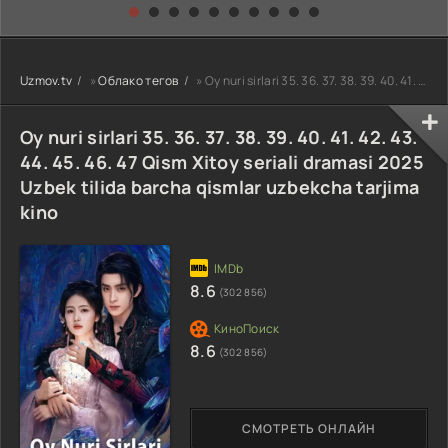
kino) tarjima HD
Uzbek tilida
yuksalishi
skachat
Premyera Netflix
filmi Uzbek tilida
O'zbekcha 2026
Uzmov.tv
»
Облако тегов
» Oy nuri sirlari 35. 36. 37. 38. 39. 40. 41. 42. 43. 44. 45. 46. 47 Qism Xitoy seriali dramasi 2025 U
tarjima kino Full
HD tas-ix
skachat
Oy nuri sirlari 35. 36. 37. 38. 39. 40. 41. 42. 43.
44. 45. 46. 47 Qism Xitoy seriali dramasi 2025
Uzbek tilida barcha qismlar uzbekcha tarjima
kino
8.6
(302 856)
8.6
(302 856)
СМОТРЕТЬ ОНЛАЙН