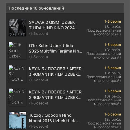
Последние 10 обновлений
1-5 серия
SALAAR 2 QISMI UZBEK
(BaibaKo,
TILIDA HIND KINO 2024
Профессиональный
TARJIMA 720p HD Skachat
(1-5 сезон)
многоголосый)
1-5 серия
O'lik Kelin Uzbek tilida
(BaibaKo,
2023 Multfilm Tarjima kino
Профессиональный
skachat
(1-5 сезон)
многоголосый)
1-5 серия
KEYIN 3 / ПОСЛЕ 3 / AFTER
(BaibaKo,
3 ROMANTIK FILM UZBEK
Профессиональный
TILIDA 2021 TARJIMA FILM
(1-5 сезон)
многоголосый)
HD
1-5 серия
KEYIN 2 / ПОСЛЕ 2 / AFTER
(BaibaKo,
2 ROMANTIK FILM UZBEK
Профессиональный
TILIDA 2020 TARJIMA FILM
(1-5 сезон)
многоголосый)
HD
1-5 серия
Tuzoq / Qopqon Hind
(BaibaKo,
kinosi 2016 Uzbek tilida
Профессиональный
tarjima film HD
(1-5 сезон)
многоголосый)