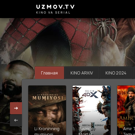
UZMOV.TV
KINO VA SERIAL
Главная
KINO ARXIV
KINO 2024
Li Kroninning
Видео
Amir 
mumiyosi
Mortal
Temur