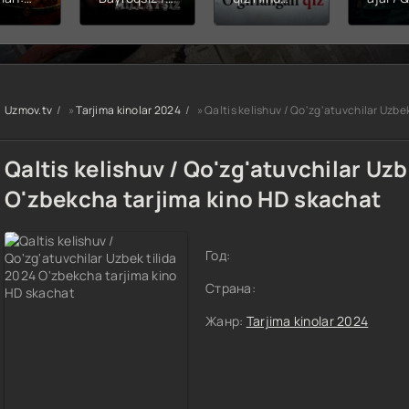
hining
Snayper:
kinosi 2026
Balerin
ishi
Millatsiz /
Uzbek tilida
(uzbek
yera
Bayroqsiz
O'zbekcha
tilida)
x filmi
snayper
tarjima kino
O'zbe
tilida
Premyera
HD skachat
tarjima
kcha
Uzbek tilida
2026 
Uzmov.tv
»
Tarjima kinolar 2024
» Qaltis kelishuv / Qo'zg'atuvchilar Uzbe
O'zbekcha
skach
a kino
2026
D tas-
tarjima kino
Qaltis kelishuv / Qo'zg'atuvchilar Uzb
achat
Full HD tas-
ix skachat
O'zbekcha tarjima kino HD skachat
Год:
Страна:
Жанр:
Tarjima kinolar 2024