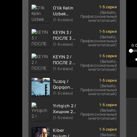
TILIDA
HIND KINO
1-5 серия
O'lik Kelin
2024
(BaibaKo,
Uzbek
Профессиональный
TARJIMA
tilida 2023
(1-5 сезон)
многоголосый)
720p HD
Multfilm
Skachat
Tarjima
1-5 серия
KEYIN 3 /
kino
(BaibaKo,
ПОСЛЕ 3 /
Профессиональный
skachat
AFTER 3
(1-5 сезон)
многоголосый)
0:
ROMANTIK
FILM
1-5 серия
KEYIN 2 /
UZBEK
(BaibaKo,
ПОСЛЕ 2 /
Профессиональный
TILIDA
AFTER 2
(1-5 сезон)
многоголосый)
2021
ROMANTIK
TARJIMA
FILM
1-5 серия
Tuzoq /
FILM HD
UZBEK
(BaibaKo,
Qopqon
Профессиональный
TILIDA
Hind
(1-5 сезон)
многоголосый)
2020
kinosi
TARJIMA
2016 Uzbek
1-5 серия
Yirtqich 2 /
FILM HD
tilida
(BaibaKo,
Хищник 2
Профессиональный
tarjima film
Xishnik
(1-5 сезон)
многоголосый)
HD
Uzbek
tilida 2018-
1-5 серия
Kiber
2024
(BaibaKo,
hujum /