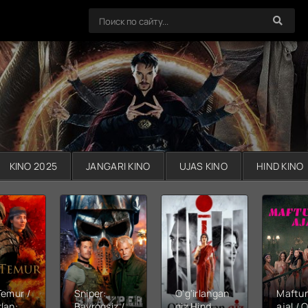
KINO 2025
JANGARI KINO
UJAS KINO
HIND KINO
Temur /
Sniper:
O'g'irlangan
Maftu
lan:
Bayroqsiz /
qiz Hind
ajal / Q