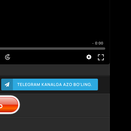
- 0:00
TELEGRAM KANALGA AZO BO'LING.