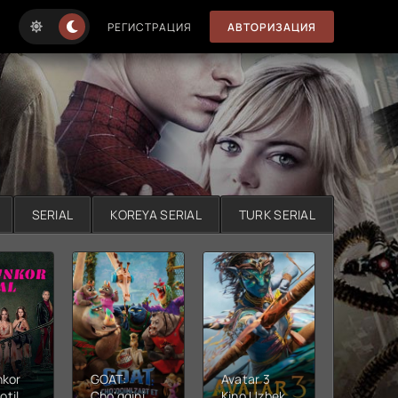
РЕГИСТРАЦИЯ
АВТОРИЗАЦИЯ
SERIAL
KOREYA SERIAL
TURK SERIAL
nkor
GOAT:
Avatar 3
Xushta
otil
Cho'qqini
Kino Uzbek
Ujas ki