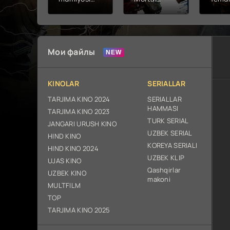
2026 (uzbek
kombat 2 /
Fathc
tilida kino)
Ólim jangi 2
yuksal
tarjima HD
(2026)
Prem
skachat
Uzbek tilida
Netfli
Uzbek 
Мои файлы
O'zbe
2026
tarjim
KINOLAR
SERIALLAR
Full H
ix sk
TARJIMA KINO 2024
SERIALLAR
HAMMASI
TARJIMA KINO 2023
TURK SERIAL
JANGARI URUSH KINO
UZBEK SERIAL
HIND KINO
KOREYA SERIALI
HIND KINO 2024
UZBEK KLIP
UJAS KINO
Qashqirlar
UZBEK KINO
makoni
MULTFILM
TOP
TARJIMA KINO 2025