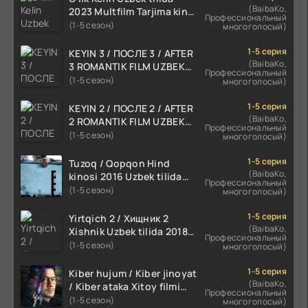
(BaibaKo,
2023 Multfilm Tarjima kino
Профессиональный
skachat
(1-5 сезон)
многоголосый)
1-5 серия
KEYIN 3 / ПОСЛЕ 3 / AFTER
(BaibaKo,
3 ROMANTIK FILM UZBEK
Профессиональный
TILIDA 2021 TARJIMA FILM
(1-5 сезон)
многоголосый)
HD
1-5 серия
KEYIN 2 / ПОСЛЕ 2 / AFTER
(BaibaKo,
2 ROMANTIK FILM UZBEK
Профессиональный
TILIDA 2020 TARJIMA FILM
(1-5 сезон)
многоголосый)
HD
1-5 серия
Tuzoq / Qopqon Hind
(BaibaKo,
kinosi 2016 Uzbek tilida
Профессиональный
tarjima film HD
(1-5 сезон)
многоголосый)
1-5 серия
Yirtqich 2 / Хищник 2
(BaibaKo,
Xishnik Uzbek tilida 2018-
Профессиональный
2024 O'zbekcha tarjima
(1-5 сезон)
многоголосый)
kino HD Skachat
1-5 серия
Kiber hujum / Kiber jinoyat
(BaibaKo,
/ Kiber ataka Xitoy filmi
Профессиональный
Uzbek tilida O'zbekcha
(1-5 сезон)
многоголосый)