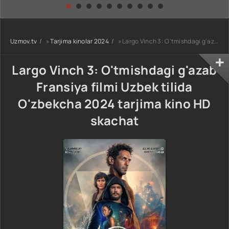
kino) tarjima HD
Uzbek tilida
yuksalishi
skachat
Premyera Netflix
filmi Uzbek tilida
O'zbekcha 2026
Uzmov.tv
»
Tarjima kinolar 2024
» Largo Vinch 3: O'tmishdagi g'azab Fransiya filmi Uzbek tilida O'zbekcha 2024 tarjima kino HD skachat
tarjima kino Full
HD tas-ix
skachat
Largo Vinch 3: O'tmishdagi g'azab
Fransiya filmi Uzbek tilida
O'zbekcha 2024 tarjima kino HD
skachat