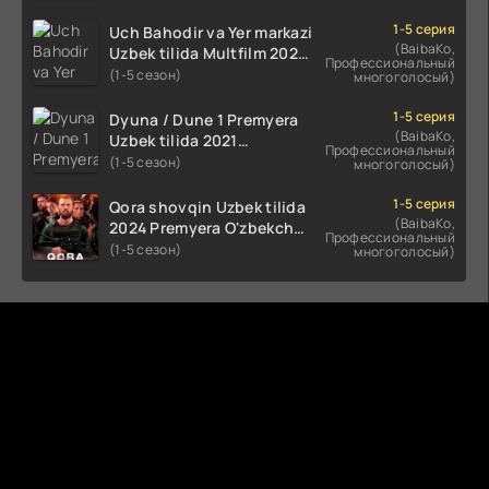
(2023-2025) tarjima kino
HD skachat
1-5 серия
Uch Bahodir va Yer markazi
(BaibaKo,
Uzbek tilida Multfilm 2025
Профессиональный
tarjima HD skachat
(1-5 сезон)
многоголосый)
1-5 серия
Dyuna / Dune 1 Premyera
(BaibaKo,
Uzbek tilida 2021
Профессиональный
O'zbekcha tarjima kino HD
(1-5 сезон)
многоголосый)
1-5 серия
Qora shovqin Uzbek tilida
(BaibaKo,
2024 Premyera O'zbekcha
Профессиональный
tarjima kino HD skachat
(1-5 сезон)
многоголосый)
Комментируют