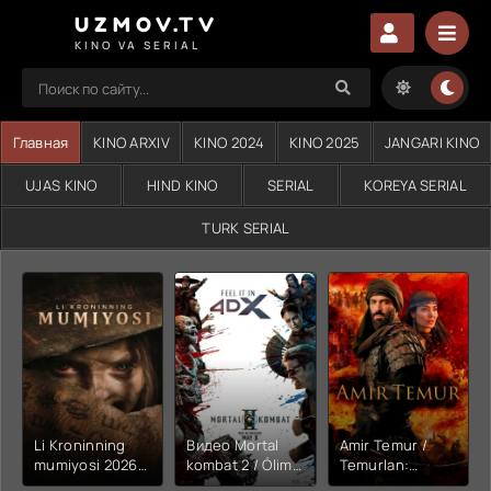
UZMOV.TV
KINO VA SERIAL
Главная
KINO ARXIV
KINO 2024
KINO 2025
JANGARI KINO
UJAS KINO
HIND KINO
SERIAL
KOREYA SERIAL
TURK SERIAL
Li Kroninning
Видео Mortal
Amir Temur /
mumiyosi 2026
kombat 2 / Ólim
Temurlan:
(uzbek tilida
jangi 2 (2026)
Fathchining