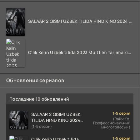
SALAAR 2 QISMI UZBEK TILIDA HIND KINO 2024 TARJIMA 720p HD Skachat
O'lik Kelin Uzbek tilida 2023 Multfilm Tarjima kino skachat
Обновления сериалов
Последние 10 обновлений
1-5 серия
SALAAR 2 QISMI UZBEK
(BaibaKo,
TILIDA HIND KINO 2024
Профессиональный
TARJIMA 720p HD Skachat
(1-5 сезон)
многоголосый)
1-5 серия
O'lik Kelin Uzbek tilida