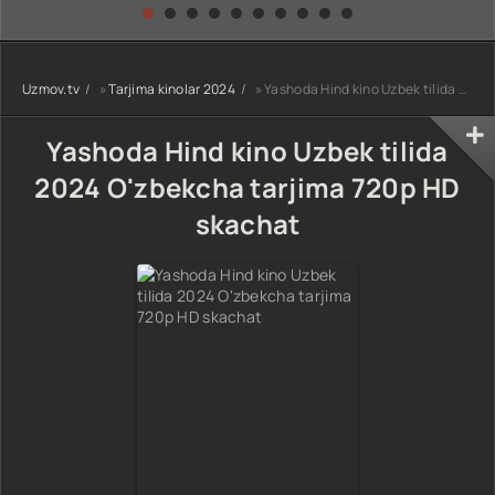
kino) tarjima HD
Uzbek tilida
yuksalishi
skachat
Premyera Netflix
filmi Uzbek tilida
O'zbekcha 2026
Uzmov.tv
»
Tarjima kinolar 2024
» Yashoda Hind kino Uzbek tilida 2024 O'zbekcha tarjima 720p HD skachat
tarjima kino Full
HD tas-ix
skachat
Yashoda Hind kino Uzbek tilida
2024 O'zbekcha tarjima 720p HD
skachat