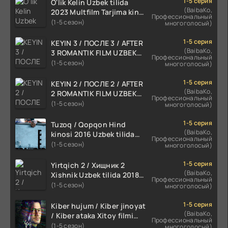
1-5 серия
O'lik Kelin Uzbek tilida
(BaibaKo,
2023 Multfilm Tarjima kino
Профессиональный
skachat
(1-5 сезон)
многоголосый)
1-5 серия
KEYIN 3 / ПОСЛЕ 3 / AFTER
(BaibaKo,
3 ROMANTIK FILM UZBEK
Профессиональный
TILIDA 2021 TARJIMA FILM
(1-5 сезон)
многоголосый)
HD
1-5 серия
KEYIN 2 / ПОСЛЕ 2 / AFTER
(BaibaKo,
2 ROMANTIK FILM UZBEK
Профессиональный
TILIDA 2020 TARJIMA FILM
(1-5 сезон)
многоголосый)
HD
1-5 серия
Tuzoq / Qopqon Hind
(BaibaKo,
kinosi 2016 Uzbek tilida
Профессиональный
tarjima film HD
(1-5 сезон)
многоголосый)
1-5 серия
Yirtqich 2 / Хищник 2
(BaibaKo,
Xishnik Uzbek tilida 2018-
Профессиональный
2024 O'zbekcha tarjima
(1-5 сезон)
многоголосый)
kino HD Skachat
1-5 серия
Kiber hujum / Kiber jinoyat
(BaibaKo,
/ Kiber ataka Xitoy filmi
Профессиональный
Uzbek tilida O'zbekcha
(1-5 сезон)
многоголосый)