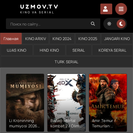
UZMOV.TV
KINO VA SERIAL
Главная
KINO ARXIV
KINO 2024
KINO 2025
JANGARI KINO
UJAS KINO
HIND KINO
SERIAL
KOREYA SERIAL
TURK SERIAL
Li Kroninning
Видео Mortal
Amir Temur /
mumiyosi 2026
kombat 2 / Ólim
Temurlan:
(uzbek tilida
jangi 2 (2026)
Fathchining