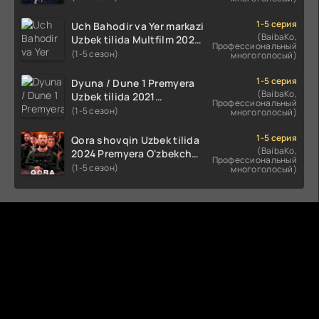
(2023-2025) tarjima kino
HD skachat
1-5 серия
Uch Bahodir va Yer markazi
(BaibaKo,
Uzbek tilida Multfilm 2025
Профессиональный
tarjima HD skachat
(1-5 сезон)
многоголосый)
1-5 серия
Dyuna / Dune 1 Premyera
(BaibaKo,
Uzbek tilida 2021
Профессиональный
O'zbekcha tarjima kino HD
(1-5 сезон)
многоголосый)
1-5 серия
Qora shovqin Uzbek tilida
(BaibaKo,
2024 Premyera O'zbekcha
Профессиональный
tarjima kino HD skachat
(1-5 сезон)
многоголосый)
Комментируют