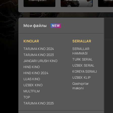
2026 (uzbek
kombat 2 /
Fathc
tilida kino)
Ólim jangi 2
yuksal
tarjima HD
(2026)
Prem
skachat
Uzbek tilida
Netfli
Uzbek 
Мои файлы
O'zbe
2026
tarjim
KINOLAR
SERIALLAR
Full H
ix sk
TARJIMA KINO 2024
SERIALLAR
HAMMASI
TARJIMA KINO 2023
TURK SERIAL
JANGARI URUSH KINO
UZBEK SERIAL
HIND KINO
KOREYA SERIALI
HIND KINO 2024
UZBEK KLIP
UJAS KINO
Qashqirlar
UZBEK KINO
makoni
MULTFILM
TOP
TARJIMA KINO 2025