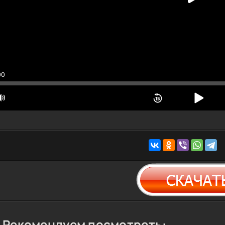
00
Рекомендуем посмотреть: