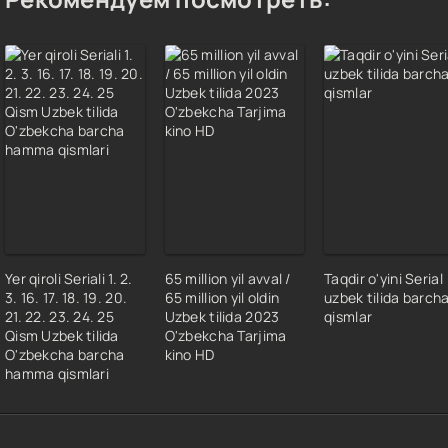
Yer qiroli Seriali 1. 2.
65 million yil avval /
Taqdir o'yini Serial
3. 16. 17. 18. 19. 20.
65 million yil oldin
uzbek tilida barch
21. 22. 23. 24. 25
Uzbek tilida 2023
qismlar
Qism Uzbek tilida
O'zbekcha Tarjima
O'zbekcha barcha
kino HD
hamma qismlari