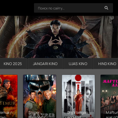
KINO 2025
JANGARI KINO
UJAS KINO
HIND KINO
Temur /
Sniper:
O'g'irlangan
Maftu
lan:
Bayroqsiz /
qiz Hind
ajal / Q