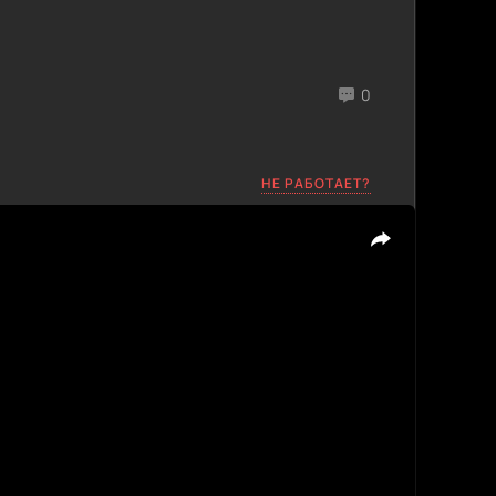
0
НЕ РАБОТАЕТ?