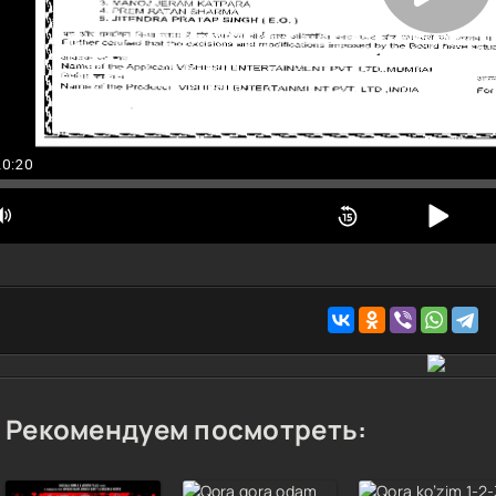
20:20
Рекомендуем посмотреть: