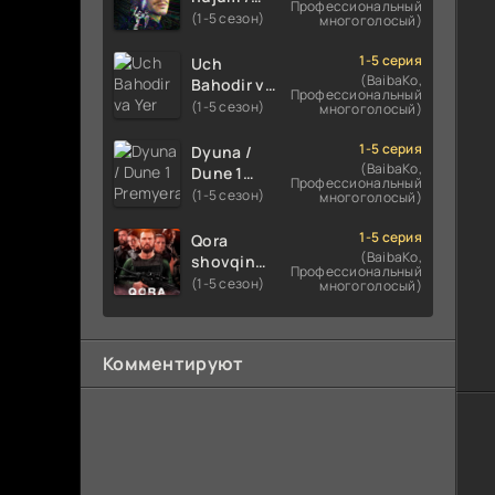
Профессиональный
O'zbekcha
Kiber
(1-5 сезон)
многоголосый)
tarjima
jinoyat /
kino HD
Kiber ataka
1-5 серия
Uch
Skachat
Xitoy filmi
(BaibaKo,
Bahodir va
Профессиональный
Uzbek
Yer markazi
(1-5 сезон)
многоголосый)
tilida
Uzbek
O'zbekcha
tilida
1-5 серия
Dyuna /
(2023-
Multfilm
(BaibaKo,
Dune 1
Профессиональный
2025)
2025
Premyera
(1-5 сезон)
многоголосый)
tarjima
tarjima HD
Uzbek
kino HD
skachat
tilida 2021
1-5 серия
Qora
skachat
O'zbekcha
(BaibaKo,
shovqin
Профессиональный
tarjima
Uzbek
(1-5 сезон)
многоголосый)
kino HD
tilida 2024
Premyera
O'zbekcha
Комментируют
tarjima
kino HD
skachat