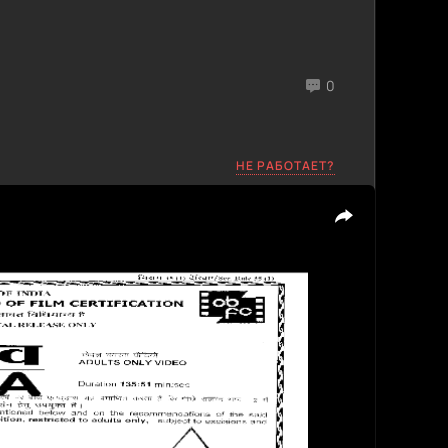
0
НЕ РАБОТАЕТ?