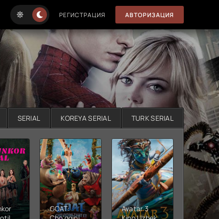
РЕГИСТРАЦИЯ
АВТОРИЗАЦИЯ
SERIAL
KOREYA SERIAL
TURK SERIAL
nkor
GOAT:
Avatar 3
Xushta
otil
Cho'qqini
Kino Uzbek
Ujas ki