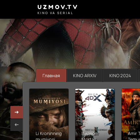
UZMOV.TV
KINO VA SERIAL
Главная
KINO ARXIV
KINO 2024
Li Kroninning
Видео
Amir 
mumiyosi
Mortal
Temur