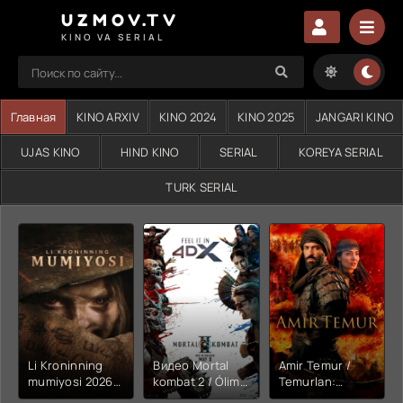
UZMOV.TV
KINO VA SERIAL
Главная
KINO ARXIV
KINO 2024
KINO 2025
JANGARI KINO
UJAS KINO
HIND KINO
SERIAL
KOREYA SERIAL
TURK SERIAL
Li Kroninning
Видео Mortal
Amir Temur /
mumiyosi 2026
kombat 2 / Ólim
Temurlan:
(uzbek tilida
jangi 2 (2026)
Fathchining