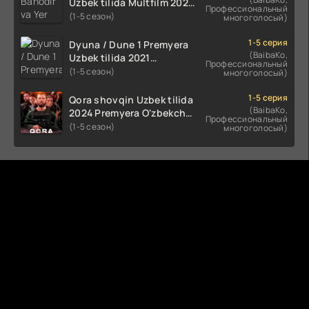
Uzbek tilida Multfilm 2025
Профессиональный
tarjima HD skachat
(1-5 сезон)
многоголосый)
1-5 серия
Dyuna / Dune 1 Premyera
(BaibaKo,
Uzbek tilida 2021
Профессиональный
O'zbekcha tarjima kino HD
(1-5 сезон)
многоголосый)
1-5 серия
Qora shovqin Uzbek tilida
(BaibaKo,
2024 Premyera O'zbekcha
Профессиональный
tarjima kino HD skachat
(1-5 сезон)
многоголосый)
Комментируют