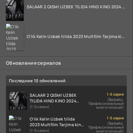
SALAAR 2 QISMI UZBEK TILIDA HIND KINO 2024 TARJIMA 720p HD Skachat
O'lik Kelin Uzbek tilida 2023 Multfilm Tarjima kino skachat
Обновления сериалов
Последние 10 обновлений
1-5 серия
SALAAR 2 QISMI UZBEK
(BaibaKo,
TILIDA HIND KINO 2024
Профессиональный
TARJIMA 720p HD Skachat
(1-5 сезон)
многоголосый)
1-5 серия
O'lik Kelin Uzbek tilida
(BaibaKo,
2023 Multfilm Tarjima kino
Профессиональный
skachat
(1-5 сезон)
многоголосый)