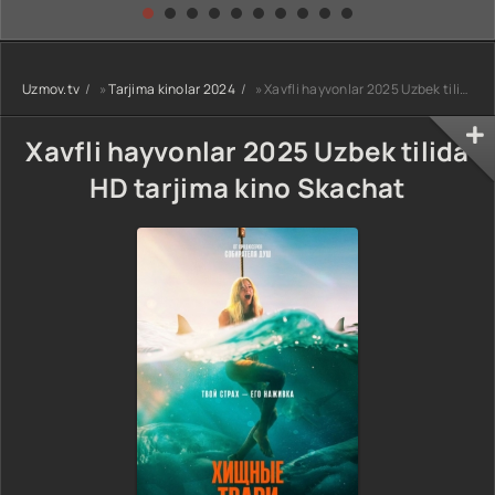
kino) tarjima HD
Uzbek tilida
yuksalishi
skachat
Premyera Netflix
filmi Uzbek tilida
O'zbekcha 2026
Uzmov.tv
»
Tarjima kinolar 2024
» Xavfli hayvonlar 2025 Uzbek tilida HD tarjima kino Skachat
tarjima kino Full
HD tas-ix
skachat
Xavfli hayvonlar 2025 Uzbek tilida
HD tarjima kino Skachat