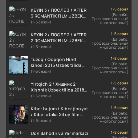
1-5 серия
KEYIN 3 / ПОСЛЕ 3 / AFTER
(BaibaKo,
3 ROMANTIK FILM UZBEK
Профессиональный
TILIDA 2021 TARJIMA FILM
(1-5 сезон)
многоголосый)
HD
1-5 серия
KEYIN 2 / ПОСЛЕ 2 / AFTER
(BaibaKo,
2 ROMANTIK FILM UZBEK
Профессиональный
TILIDA 2020 TARJIMA FILM
(1-5 сезон)
многоголосый)
HD
1-5 серия
Tuzoq / Qopqon Hind
(BaibaKo,
kinosi 2016 Uzbek tilida
Профессиональный
tarjima film HD
(1-5 сезон)
многоголосый)
1-5 серия
Yirtqich 2 / Хищник 2
(BaibaKo,
Xishnik Uzbek tilida 2018-
Профессиональный
2024 O'zbekcha tarjima
(1-5 сезон)
многоголосый)
kino HD Skachat
1-5 серия
Kiber hujum / Kiber jinoyat
(BaibaKo,
/ Kiber ataka Xitoy filmi
Профессиональный
Uzbek tilida O'zbekcha
(1-5 сезон)
многоголосый)
(2023-2025) tarjima kino
HD skachat
1-5 серия
Uch Bahodir va Yer markazi
(BaibaKo,