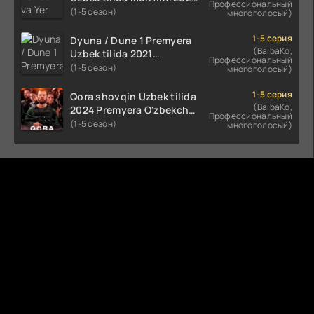
Профессиональный
tarjima HD skachat
(1-5 сезон)
многоголосый)
1-5 серия
Dyuna / Dune 1 Premyera
(BaibaKo,
Uzbek tilida 2021
Профессиональный
O'zbekcha tarjima kino HD
(1-5 сезон)
многоголосый)
1-5 серия
Qora shovqin Uzbek tilida
(BaibaKo,
2024 Premyera O'zbekcha
Профессиональный
tarjima kino HD skachat
(1-5 сезон)
многоголосый)
Комментируют