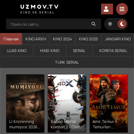
UZMOV.TV
KINO VA SERIAL
Главная
KINO ARXIV
KINO 2024
KINO 2025
JANGARI KINO
UJAS KINO
HIND KINO
SERIAL
KOREYA SERIAL
TURK SERIAL
Li Kroninning
Видео Mortal
Amir Temur /
mumiyosi 2026
kombat 2 / Ólim
Temurlan:
(uzbek tilida
jangi 2 (2026)
Fathchining