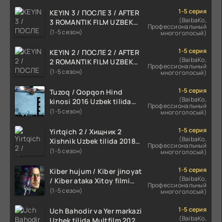
1-5 серия
KEYIN 3 / ПОСЛЕ 3 / AFTER
(BaibaKo,
3 ROMANTIK FILM UZBEK
Профессиональный
TILIDA 2021 TARJIMA FILM
(1-5 сезон)
многоголосый)
HD
1-5 серия
KEYIN 2 / ПОСЛЕ 2 / AFTER
(BaibaKo,
2 ROMANTIK FILM UZBEK
Профессиональный
TILIDA 2020 TARJIMA FILM
(1-5 сезон)
многоголосый)
HD
1-5 серия
Tuzoq / Qopqon Hind
(BaibaKo,
kinosi 2016 Uzbek tilida
Профессиональный
tarjima film HD
(1-5 сезон)
многоголосый)
1-5 серия
Yirtqich 2 / Хищник 2
(BaibaKo,
Xishnik Uzbek tilida 2018-
Профессиональный
2024 O'zbekcha tarjima
(1-5 сезон)
многоголосый)
kino HD Skachat
1-5 серия
Kiber hujum / Kiber jinoyat
(BaibaKo,
/ Kiber ataka Xitoy filmi
Профессиональный
Uzbek tilida O'zbekcha
(1-5 сезон)
многоголосый)
(2023-2025) tarjima kino
HD skachat
1-5 серия
Uch Bahodir va Yer markazi
(BaibaKo,
Uzbek tilida Multfilm 2025