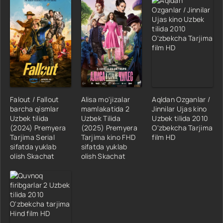
Falout / Fallout
Alisa mo'jizalar
Aqldan Ozganlar /
barcha qismlar
mamlakatida 2
Jinnilar Ujas kino
Uzbek tilida
Uzbek Tilida
Uzbek tilida 2010
(2024) Premyera
(2025) Premyera
O'zbekcha Tarjima
Tarjima Serial
Tarjima kino FHD
film HD
sifatda yuklab
sifatda yuklab
olish Skachat
olish Skachat