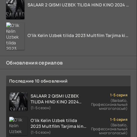
SALAAR 2 QISMI UZBEK TILIDA HIND KINO 2024 TARJIMA 720p HD Skachat
O'lik Kelin Uzbek tilida 2023 Multfilm Tarjima kino skachat
Обновления сериалов
Последние 10 обновлений
1-5 серия
SALAAR 2 QISMI UZBEK
(BaibaKo,
TILIDA HIND KINO 2024
Профессиональный
TARJIMA 720p HD Skachat
(1-5 сезон)
многоголосый)
1-5 серия
O'lik Kelin Uzbek tilida
(BaibaKo,
2023 Multfilm Tarjima kino
Профессиональный
skachat
(1-5 сезон)
многоголосый)