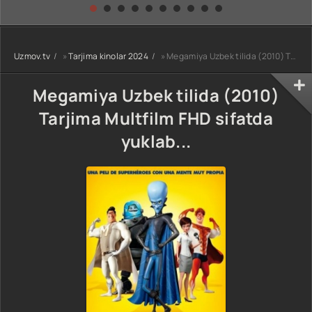
kino) tarjima HD
Uzbek tilida
yuksalishi
skachat
Premyera Netflix
filmi Uzbek tilida
O'zbekcha 2026
Uzmov.tv
»
Tarjima kinolar 2024
» Megamiya Uzbek tilida (2010) Tarjima Multfilm FHD sifatda yuklab...
tarjima kino Full
HD tas-ix
skachat
Megamiya Uzbek tilida (2010)
Tarjima Multfilm FHD sifatda
yuklab...