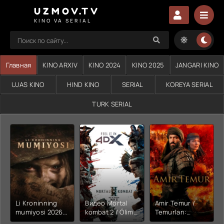
UZMOV.TV
KINO VA SERIAL
Главная
KINO ARXIV
KINO 2024
KINO 2025
JANGARI KINO
UJAS KINO
HIND KINO
SERIAL
KOREYA SERIAL
TURK SERIAL
Li Kroninning
Видео Mortal
Amir Temur /
mumiyosi 2026
kombat 2 / Ólim
Temurlan:
(uzbek tilida
jangi 2 (2026)
Fathchining