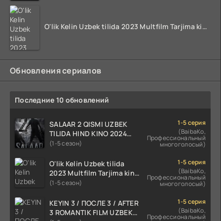
O'lik Kelin Uzbek tilida 2023 Multfilm Tarjima kino skachat
Обновления сериалов
Последние 10 обновлений
1-5 серия
SALAAR 2 QISMI UZBEK
(BaibaKo,
TILIDA HIND KINO 2024
Профессиональный
TARJIMA 720p HD Skachat
(1-5 сезон)
многоголосый)
1-5 серия
O'lik Kelin Uzbek tilida
(BaibaKo,
2023 Multfilm Tarjima kino
Профессиональный
skachat
(1-5 сезон)
многоголосый)
1-5 серия
KEYIN 3 / ПОСЛЕ 3 / AFTER
(BaibaKo,
3 ROMANTIK FILM UZBEK
Профессиональный