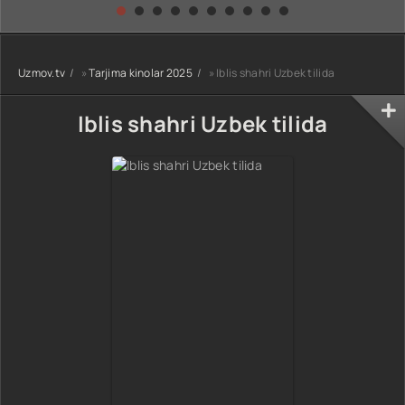
kino) tarjima HD
Uzbek tilida
yuksalishi
skachat
Premyera Netflix
filmi Uzbek tilida
O'zbekcha 2026
Uzmov.tv
»
Tarjima kinolar 2025
» Iblis shahri Uzbek tilida
tarjima kino Full
HD tas-ix
skachat
Iblis shahri Uzbek tilida