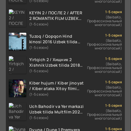
TILIDA 2021 TARJIMA FILM
(1-5 сезон)
многоголосый)
HD
1-5 серия
KEYIN 2 / ПОСЛЕ 2 / AFTER
(BaibaKo,
2 ROMANTIK FILM UZBEK
Профессиональный
TILIDA 2020 TARJIMA FILM
(1-5 сезон)
многоголосый)
HD
1-5 серия
Tuzoq / Qopqon Hind
(BaibaKo,
kinosi 2016 Uzbek tilida
Профессиональный
tarjima film HD
(1-5 сезон)
многоголосый)
1-5 серия
Yirtqich 2 / Хищник 2
(BaibaKo,
Xishnik Uzbek tilida 2018-
Профессиональный
2024 O'zbekcha tarjima
(1-5 сезон)
многоголосый)
kino HD Skachat
1-5 серия
Kiber hujum / Kiber jinoyat
(BaibaKo,
/ Kiber ataka Xitoy filmi
Профессиональный
Uzbek tilida O'zbekcha
(1-5 сезон)
многоголосый)
(2023-2025) tarjima kino
HD skachat
1-5 серия
Uch Bahodir va Yer markazi
(BaibaKo,
Uzbek tilida Multfilm 2025
Профессиональный
tarjima HD skachat
(1-5 сезон)
многоголосый)
1-5 серия
Dyuna / Dune 1 Premyera