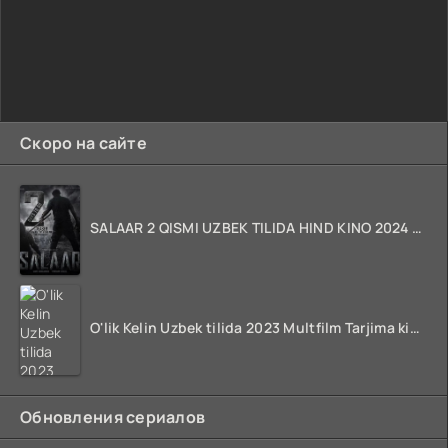
Скоро на сайте
SALAAR 2 QISMI UZBEK TILIDA HIND KINO 2024 TARJIMA 720p HD Skachat
O'lik Kelin Uzbek tilida 2023 Multfilm Tarjima kino skachat
Обновления сериалов