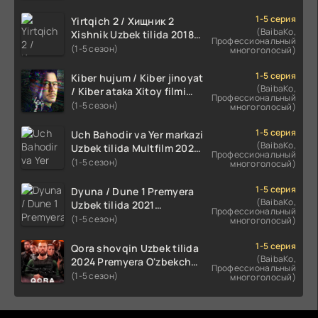
1-5 серия
Yirtqich 2 / Хищник 2
(BaibaKo,
Xishnik Uzbek tilida 2018-
Профессиональный
2024 O'zbekcha tarjima
(1-5 сезон)
многоголосый)
kino HD Skachat
1-5 серия
Kiber hujum / Kiber jinoyat
(BaibaKo,
/ Kiber ataka Xitoy filmi
Профессиональный
Uzbek tilida O'zbekcha
(1-5 сезон)
многоголосый)
(2023-2025) tarjima kino
HD skachat
1-5 серия
Uch Bahodir va Yer markazi
(BaibaKo,
Uzbek tilida Multfilm 2025
Профессиональный
tarjima HD skachat
(1-5 сезон)
многоголосый)
1-5 серия
Dyuna / Dune 1 Premyera
(BaibaKo,
Uzbek tilida 2021
Профессиональный
O'zbekcha tarjima kino HD
(1-5 сезон)
многоголосый)
1-5 серия
Qora shovqin Uzbek tilida
(BaibaKo,
2024 Premyera O'zbekcha
Профессиональный
tarjima kino HD skachat
(1-5 сезон)
многоголосый)