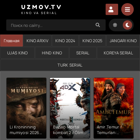
UZMOV.TV
KINO VA SERIAL
Главная
KINO ARXIV
KINO 2024
KINO 2025
JANGARI KINO
UJAS KINO
HIND KINO
SERIAL
KOREYA SERIAL
TURK SERIAL
Li Kroninning
Видео Mortal
Amir Temur /
mumiyosi 2026
kombat 2 / Ólim
Temurlan:
(uzbek tilida
jangi 2 (2026)
Fathchining