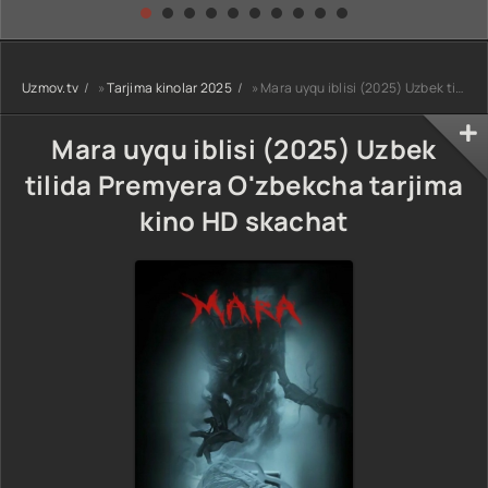
kino) tarjima HD
Uzbek tilida
yuksalishi
skachat
Premyera Netflix
filmi Uzbek tilida
O'zbekcha 2026
Uzmov.tv
»
Tarjima kinolar 2025
» Mara uyqu iblisi (2025) Uzbek tilida Premyera O'zbekcha tarjima kino HD skachat
tarjima kino Full
HD tas-ix
skachat
Mara uyqu iblisi (2025) Uzbek
tilida Premyera O'zbekcha tarjima
kino HD skachat