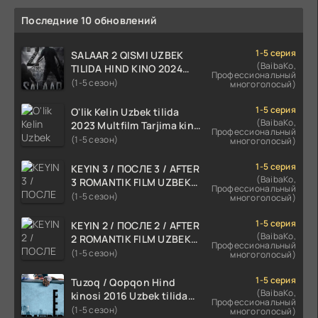
Последние 10 обновлений
1-5 серия
SALAAR 2 QISMI UZBEK
(BaibaKo,
TILIDA HIND KINO 2024
Профессиональный
TARJIMA 720p HD Skachat
(1-5 сезон)
многоголосый)
1-5 серия
O'lik Kelin Uzbek tilida
(BaibaKo,
2023 Multfilm Tarjima kino
Профессиональный
skachat
(1-5 сезон)
многоголосый)
1-5 серия
KEYIN 3 / ПОСЛЕ 3 / AFTER
(BaibaKo,
3 ROMANTIK FILM UZBEK
Профессиональный
TILIDA 2021 TARJIMA FILM
(1-5 сезон)
многоголосый)
HD
1-5 серия
KEYIN 2 / ПОСЛЕ 2 / AFTER
(BaibaKo,
2 ROMANTIK FILM UZBEK
Профессиональный
TILIDA 2020 TARJIMA FILM
(1-5 сезон)
многоголосый)
HD
1-5 серия
Tuzoq / Qopqon Hind
(BaibaKo,
kinosi 2016 Uzbek tilida
Профессиональный
tarjima film HD
(1-5 сезон)
многоголосый)