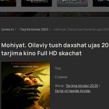
hining
Snayper:
kinosi 2026
Balerin
ishi
Millatsiz /
Uzbek tilida
(uzbek
yera
Bayroqsiz
O'zbekcha
tilida)
x filmi
snayper
tarjima kino
O'zbe
tilida
Premyera
HD skachat
tarjima
kcha
Uzbek tilida
2026 
Uzmov.tv
»
Tarjima kinolar 2025
» Mohiyat. Oilaviy tush daxshat ujas 2025
O'zbekcha
skach
a kino
2026
D tas-
tarjima kino
Mohiyat. Oilaviy tush daxshat ujas 20
achat
Full HD tas-
ix skachat
tarjima kino Full HD skachat
Год:
Страна:
Жанр:
Tarjima kinolar 2025
/
Yangi yil haqida kinolar