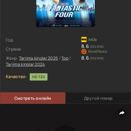
Год:
8.6
(302 856)
Страна:
8.6
Жанр:
Tarjima kinolar 2025
/
Top
/
(302 856)
Tarjima kinolar 2024
Качество:
HD 720
Смотреть онлайн
Другой плеер