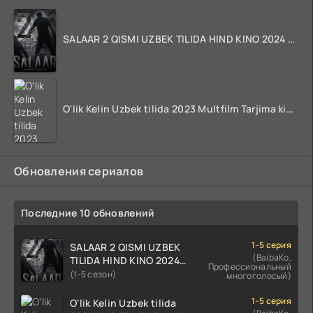
SALAAR 2 QISMI UZBEK TILIDA HIND KINO 2024 TARJIMA 720p HD Skachat
O'lik Kelin Uzbek tilida 2023 Multfilm Tarjima kino skachat
Обновления сериалов
Последние 10 обновлений
1-5 серия
SALAAR 2 QISMI UZBEK
(BaibaKo,
TILIDA HIND KINO 2024
Профессиональный
TARJIMA 720p HD Skachat
(1-5 сезон)
многоголосый)
1-5 серия
O'lik Kelin Uzbek tilida