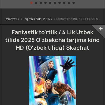
kino) tarjima HD
Uzbek tilida
yuksalishi
skachat
Premyera Netflix
filmi Uzbek tilida
O'zbekcha 2026
Uzmov.tv
»
Tarjima kinolar 2025
» Fantastik to'rtlik / 4 Lik Uzbek tilida 2025 O'zbekcha tarjima kino HD (O'zbek tilida) Skachat
tarjima kino Full
HD tas-ix
skachat
Fantastik to'rtlik / 4 Lik Uzbek
tilida 2025 O'zbekcha tarjima kino
HD (O'zbek tilida) Skachat