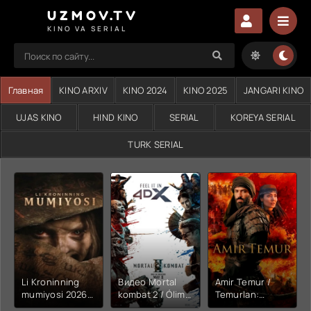
UZMOV.TV
KINO VA SERIAL
Главная
KINO ARXIV
KINO 2024
KINO 2025
JANGARI KINO
UJAS KINO
HIND KINO
SERIAL
KOREYA SERIAL
TURK SERIAL
Li Kroninning
Видео Mortal
Amir Temur /
mumiyosi 2026
kombat 2 / Ólim
Temurlan:
(uzbek tilida
jangi 2 (2026)
Fathchining