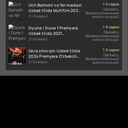
HD skachat
1-5 серия
Uch Bahodir va Yer markazi
(BaibaKo,
Uzbek tilida Multfilm 2025
Профессиональный
tarjima HD skachat
(1-5 сезон)
многоголосый)
1-5 серия
Dyuna / Dune 1 Premyera
(BaibaKo,
Uzbek tilida 2021
Профессиональный
O'zbekcha tarjima kino HD
(1-5 сезон)
многоголосый)
1-5 серия
Qora shovqin Uzbek tilida
(BaibaKo,
2024 Premyera O'zbekcha
Профессиональный
tarjima kino HD skachat
(1-5 сезон)
многоголосый)
Комментируют