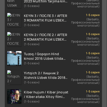
(BaibaKo,
2023 Multfilm Tarjima kino
Профессиональный
skachat
(1-5 сезон)
многоголосый)
1-5 серия
KEYIN 3 / ПОСЛЕ 3 / AFTER
(BaibaKo,
3 ROMANTIK FILM UZBEK
Профессиональный
TILIDA 2021 TARJIMA FILM
(1-5 сезон)
многоголосый)
HD
1-5 серия
KEYIN 2 / ПОСЛЕ 2 / AFTER
(BaibaKo,
2 ROMANTIK FILM UZBEK
Профессиональный
TILIDA 2020 TARJIMA FILM
(1-5 сезон)
многоголосый)
HD
1-5 серия
Tuzoq / Qopqon Hind
(BaibaKo,
kinosi 2016 Uzbek tilida
Профессиональный
tarjima film HD
(1-5 сезон)
многоголосый)
1-5 серия
Yirtqich 2 / Хищник 2
(BaibaKo,
Xishnik Uzbek tilida 2018-
Профессиональный
2024 O'zbekcha tarjima
(1-5 сезон)
многоголосый)
kino HD Skachat
1-5 серия
Kiber hujum / Kiber jinoyat
(BaibaKo,
/ Kiber ataka Xitoy filmi
Профессиональный
Uzbek tilida O'zbekcha
(1-5 сезон)
многоголосый)
(2023-2025) tarjima kino