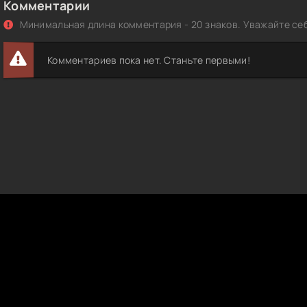
Комментарии
Минимальная длина комментария - 20 знаков. Уважайте себ
Комментариев пока нет. Станьте первыми!