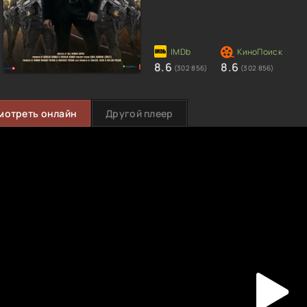
8.6
8.6
(302 856)
(302 856)
мотреть онлайн
Другой плеер