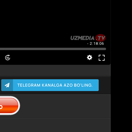
- 2:18:06
TELEGRAM KANALGA AZO BO'LING.