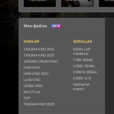
2026 (uzbek
kombat 2 /
Fathc
tilida kino)
Ólim jangi 2
yuksal
tarjima HD
(2026)
Prem
skachat
Uzbek tilida
Netfli
Uzbek 
Мои файлы
O'zbe
2026
tarjim
KINOLAR
SERIALLAR
Full H
ix sk
TARJIMA KINO 2024
SERIALLAR
HAMMASI
TARJIMA KINO 2023
TURK SERIAL
JANGARI URUSH KINO
UZBEK SERIAL
HIND KINO
KOREYA SERIALI
HIND KINO 2024
UZBEK KLIP
UJAS KINO
Qashqirlar
UZBEK KINO
makoni
MULTFILM
TOP
TARJIMA KINO 2025