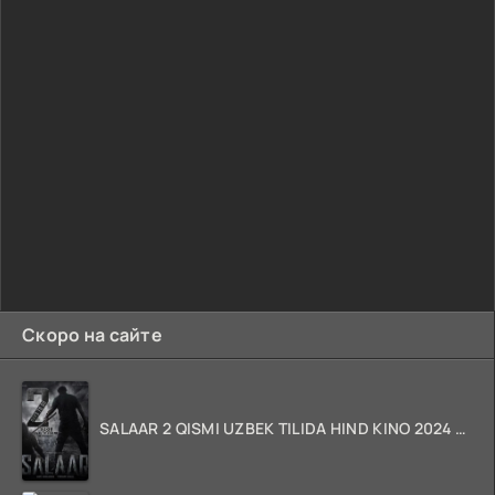
Скоро на сайте
SALAAR 2 QISMI UZBEK TILIDA HIND KINO 2024 TARJIMA 720p HD Skachat