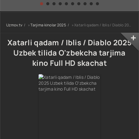
kino) tarjima HD
Uzbek tilida
yuksalishi
skachat
Premyera Netflix
filmi Uzbek tilida
O'zbekcha 2026
Uzmov.tv
»
Tarjima kinolar 2025
» Xatarli qadam / Iblis / Diablo 2025 Uzbek tilida O'zbekcha tarjima kino Full HD skachat
tarjima kino Full
HD tas-ix
skachat
Xatarli qadam / Iblis / Diablo 2025
Uzbek tilida O'zbekcha tarjima
kino Full HD skachat