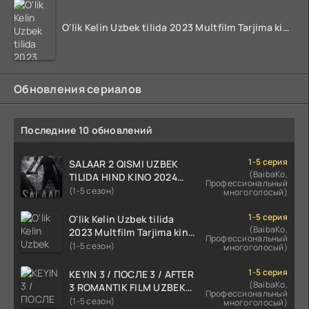
O'lik Kelin Uzbek tilida 2023 Multfilm Tarjima kino skachat
Обновления сериалов
Последние 10 обновлений
1-5 серия
SALAAR 2 QISMI UZBEK
(BaibaKo,
TILIDA HIND KINO 2024
Профессиональный
TARJIMA 720p HD Skachat
(1-5 сезон)
многоголосый)
1-5 серия
O'lik Kelin Uzbek tilida
(BaibaKo,
2023 Multfilm Tarjima kino
Профессиональный
skachat
(1-5 сезон)
многоголосый)
1-5 серия
KEYIN 3 / ПОСЛЕ 3 / AFTER
(BaibaKo,
3 ROMANTIK FILM UZBEK
Профессиональный
TILIDA 2021 TARJIMA FILM
(1-5 сезон)
многоголосый)