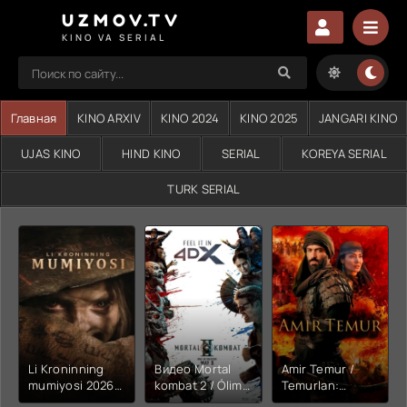
UZMOV.TV
KINO VA SERIAL
Главная
KINO ARXIV
KINO 2024
KINO 2025
JANGARI KINO
UJAS KINO
HIND KINO
SERIAL
KOREYA SERIAL
TURK SERIAL
Li Kroninning
Видео Mortal
Amir Temur /
mumiyosi 2026
kombat 2 / Ólim
Temurlan:
(uzbek tilida
jangi 2 (2026)
Fathchining