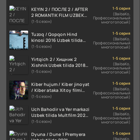
HD
1-5 серия
KEYIN 2 / ПОСЛЕ 2 / AFTER
(BaibaKo,
2 ROMANTIK FILM UZBEK
Профессиональный
TILIDA 2020 TARJIMA FILM
(1-5 сезон)
многоголосый)
HD
1-5 серия
Tuzoq / Qopqon Hind
(BaibaKo,
kinosi 2016 Uzbek tilida
Профессиональный
tarjima film HD
(1-5 сезон)
многоголосый)
1-5 серия
Yirtqich 2 / Хищник 2
(BaibaKo,
Xishnik Uzbek tilida 2018-
Профессиональный
2024 O'zbekcha tarjima
(1-5 сезон)
многоголосый)
kino HD Skachat
1-5 серия
Kiber hujum / Kiber jinoyat
(BaibaKo,
/ Kiber ataka Xitoy filmi
Профессиональный
Uzbek tilida O'zbekcha
(1-5 сезон)
многоголосый)
(2023-2025) tarjima kino
HD skachat
1-5 серия
Uch Bahodir va Yer markazi
(BaibaKo,
Uzbek tilida Multfilm 2025
Профессиональный
tarjima HD skachat
(1-5 сезон)
многоголосый)
1-5 серия
Dyuna / Dune 1 Premyera
(BaibaKo,