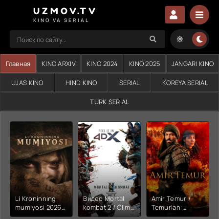
UZMOV.TV
KINO VA SERIAL
Главная
KINO ARXIV
KINO 2024
KINO 2025
JANGARI KINO
UJAS KINO
HIND KINO
SERIAL
KOREYA SERIAL
TURK SERIAL
Li Kroninning
Видео Mortal
Amir Temur /
mumiyosi 2026
kombat 2 / Ólim
Temurlan:
(uzbek tilida
jangi 2 (2026)
Fathchining