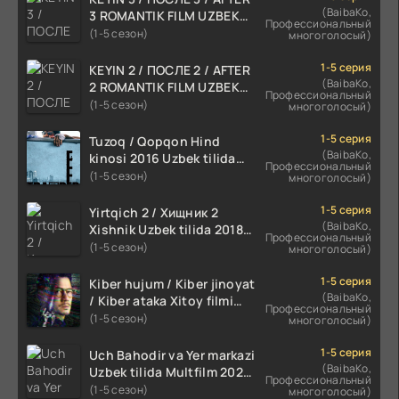
(BaibaKo,
3 ROMANTIK FILM UZBEK
Профессиональный
TILIDA 2021 TARJIMA FILM
(1-5 сезон)
многоголосый)
HD
1-5 серия
KEYIN 2 / ПОСЛЕ 2 / AFTER
(BaibaKo,
2 ROMANTIK FILM UZBEK
Профессиональный
TILIDA 2020 TARJIMA FILM
(1-5 сезон)
многоголосый)
HD
1-5 серия
Tuzoq / Qopqon Hind
(BaibaKo,
kinosi 2016 Uzbek tilida
Профессиональный
tarjima film HD
(1-5 сезон)
многоголосый)
1-5 серия
Yirtqich 2 / Хищник 2
(BaibaKo,
Xishnik Uzbek tilida 2018-
Профессиональный
2024 O'zbekcha tarjima
(1-5 сезон)
многоголосый)
kino HD Skachat
1-5 серия
Kiber hujum / Kiber jinoyat
(BaibaKo,
/ Kiber ataka Xitoy filmi
Профессиональный
Uzbek tilida O'zbekcha
(1-5 сезон)
многоголосый)
(2023-2025) tarjima kino
HD skachat
1-5 серия
Uch Bahodir va Yer markazi
(BaibaKo,
Uzbek tilida Multfilm 2025
Профессиональный
tarjima HD skachat
(1-5 сезон)
многоголосый)