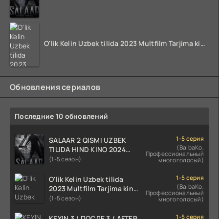
O'lik Kelin Uzbek tilida 2023 Multfilm Tarjima kino skachat
Обновления сериалов
Последние 10 обновлений
1-5 серия
SALAAR 2 QISMI UZBEK
(BaibaKo,
TILIDA HIND KINO 2024
Профессиональный
TARJIMA 720p HD Skachat
(1-5 сезон)
многоголосый)
1-5 серия
O'lik Kelin Uzbek tilida
(BaibaKo,
2023 Multfilm Tarjima kino
Профессиональный
skachat
(1-5 сезон)
многоголосый)
1-5 серия
KEYIN 3 / ПОСЛЕ 3 / AFTER