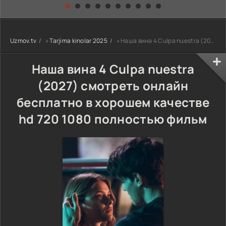
kino) tarjima HD
Uzbek tilida
yuksalishi
skachat
Premyera Netflix
filmi Uzbek tilida
O'zbekcha 2026
Uzmov.tv
»
Tarjima kinolar 2025
» Наша вина 4 Culpa nuestra (2027) смотреть онлайн бесплатно в хорошем качестве hd 720 1080 полностью фильм
tarjima kino Full
HD tas-ix
skachat
Наша вина 4 Culpa nuestra
(2027) смотреть онлайн
бесплатно в хорошем качестве
hd 720 1080 полностью фильм