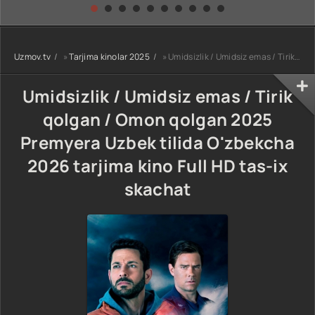
kino) tarjima HD
Uzbek tilida
yuksalishi
skachat
Premyera Netflix
filmi Uzbek tilida
O'zbekcha 2026
Uzmov.tv
»
Tarjima kinolar 2025
» Umidsizlik / Umidsiz emas / Tirik qolgan / Omon qolgan 2025 Premyera Uzbek tilida O'zbekcha 2026 tarjima kino Full HD tas-ix skachat
tarjima kino Full
HD tas-ix
skachat
Umidsizlik / Umidsiz emas / Tirik
qolgan / Omon qolgan 2025
Premyera Uzbek tilida O'zbekcha
2026 tarjima kino Full HD tas-ix
skachat