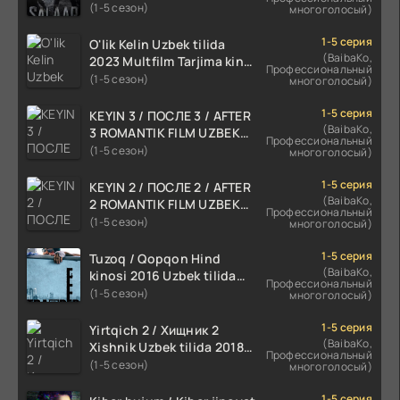
TARJIMA 720p HD Skachat
(1-5 сезон)
многоголосый)
1-5 серия
O'lik Kelin Uzbek tilida
(BaibaKo,
2023 Multfilm Tarjima kino
Профессиональный
skachat
(1-5 сезон)
многоголосый)
1-5 серия
KEYIN 3 / ПОСЛЕ 3 / AFTER
(BaibaKo,
3 ROMANTIK FILM UZBEK
Профессиональный
TILIDA 2021 TARJIMA FILM
(1-5 сезон)
многоголосый)
HD
1-5 серия
KEYIN 2 / ПОСЛЕ 2 / AFTER
(BaibaKo,
2 ROMANTIK FILM UZBEK
Профессиональный
TILIDA 2020 TARJIMA FILM
(1-5 сезон)
многоголосый)
HD
1-5 серия
Tuzoq / Qopqon Hind
(BaibaKo,
kinosi 2016 Uzbek tilida
Профессиональный
tarjima film HD
(1-5 сезон)
многоголосый)
1-5 серия
Yirtqich 2 / Хищник 2
(BaibaKo,
Xishnik Uzbek tilida 2018-
Профессиональный
2024 O'zbekcha tarjima
(1-5 сезон)
многоголосый)
kino HD Skachat
1-5 серия