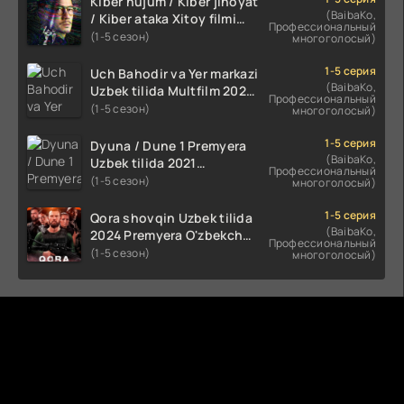
Kiber hujum / Kiber jinoyat
(BaibaKo,
/ Kiber ataka Xitoy filmi
Профессиональный
Uzbek tilida O'zbekcha
(1-5 сезон)
многоголосый)
(2023-2025) tarjima kino
HD skachat
1-5 серия
Uch Bahodir va Yer markazi
(BaibaKo,
Uzbek tilida Multfilm 2025
Профессиональный
tarjima HD skachat
(1-5 сезон)
многоголосый)
1-5 серия
Dyuna / Dune 1 Premyera
(BaibaKo,
Uzbek tilida 2021
Профессиональный
O'zbekcha tarjima kino HD
(1-5 сезон)
многоголосый)
1-5 серия
Qora shovqin Uzbek tilida
(BaibaKo,
2024 Premyera O'zbekcha
Профессиональный
tarjima kino HD skachat
(1-5 сезон)
многоголосый)
Комментируют