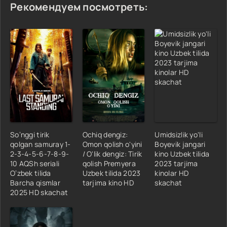
Рекомендуем посмотреть:
So‘nggi tirik
Ochiq dengiz:
Umidsizlik yo'li
qolgan samuray 1-
Omon qolish o'yini
Boyevik jangari
2-3-4-5-6-7-8-9-
/ O'lik dengiz: Tirik
kino Uzbek tilida
10 AQSh seriali
qolish Premyera
2023 tarjima
O‘zbek tilida
Uzbek tilida 2023
kinolar HD
Barcha qismlar
tarjima kino HD
skachat
2025 HD skachat