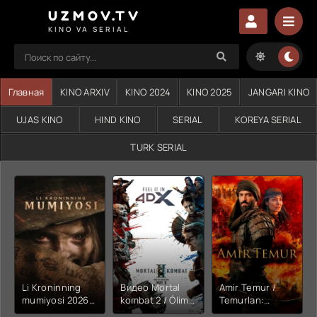
UZMOV.TV
KINO VA SERIAL
Главная
KINO ARXIV
KINO 2024
KINO 2025
JANGARI KINO
UJAS KINO
HIND KINO
SERIAL
KOREYA SERIAL
TURK SERIAL
Li Kroninning
Видео Mortal
Amir Temur /
mumiyosi 2026
kombat 2 / Ólim
Temurlan:
(uzbek tilida
jangi 2 (2026)
Fathchining