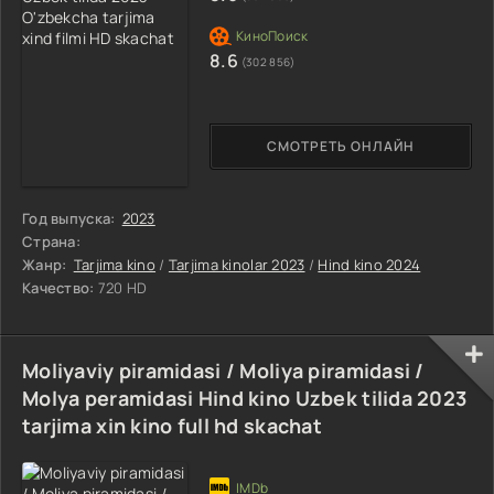
8.6
(302 856)
СМОТРЕТЬ ОНЛАЙН
Год выпуска:
2023
Страна:
Жанр:
Tarjima kino
/
Tarjima kinolar 2023
/
Hind kino 2024
Качество:
720 HD
Moliyaviy piramidasi / Moliya piramidasi /
Molya peramidasi Hind kino Uzbek tilida 2023
tarjima xin kino full hd skachat