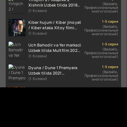
(BaibaKo,
Xishnik Uzbek tilida 2018-
Профессиональный
2024 O'zbekcha tarjima
(1-5 сезон)
многоголосый)
kino HD Skachat
1-5 серия
Kiber hujum / Kiber jinoyat
(BaibaKo,
/ Kiber ataka Xitoy filmi
Профессиональный
Uzbek tilida O'zbekcha
(1-5 сезон)
многоголосый)
(2023-2025) tarjima kino
HD skachat
1-5 серия
Uch Bahodir va Yer markazi
(BaibaKo,
Uzbek tilida Multfilm 2025
Профессиональный
tarjima HD skachat
(1-5 сезон)
многоголосый)
1-5 серия
Dyuna / Dune 1 Premyera
(BaibaKo,
Uzbek tilida 2021
Профессиональный
O'zbekcha tarjima kino HD
(1-5 сезон)
многоголосый)
1-5 серия
Qora shovqin Uzbek tilida
(BaibaKo,
2024 Premyera O'zbekcha
Профессиональный
tarjima kino HD skachat
(1-5 сезон)
многоголосый)
Комментируют