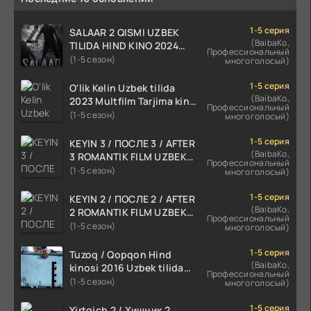
1-5 серия
SALAAR 2 QISMI UZBEK
(BaibaKo,
TILIDA HIND KINO 2024
Профессиональный
TARJIMA 720p HD Skachat
(1-5 сезон)
многоголосый)
1-5 серия
O'lik Kelin Uzbek tilida
(BaibaKo,
2023 Multfilm Tarjima kino
Профессиональный
skachat
(1-5 сезон)
многоголосый)
1-5 серия
KEYIN 3 / ПОСЛЕ 3 / AFTER
(BaibaKo,
3 ROMANTIK FILM UZBEK
Профессиональный
TILIDA 2021 TARJIMA FILM
(1-5 сезон)
многоголосый)
HD
1-5 серия
KEYIN 2 / ПОСЛЕ 2 / AFTER
(BaibaKo,
2 ROMANTIK FILM UZBEK
Профессиональный
TILIDA 2020 TARJIMA FILM
(1-5 сезон)
многоголосый)
HD
1-5 серия
Tuzoq / Qopqon Hind
(BaibaKo,
kinosi 2016 Uzbek tilida
Профессиональный
tarjima film HD
(1-5 сезон)
многоголосый)
1-5 серия
Yirtqich 2 / Хищник 2