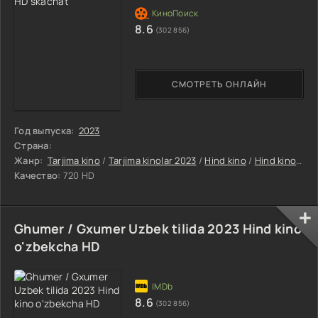
8.6
(302 856)
СМОТРЕТЬ ОНЛАЙН
Год выпуска:
2023
Страна:
Жанр:
Tarjima kino
/
Tarjima kinolar 2023
/
Hind kino
/
Hind kino 2024
Качество:
720 HD
Ghumer / Gxumer Uzbek tilida 2023 Hind kino
o'zbekcha HD
8.6
(302 856)