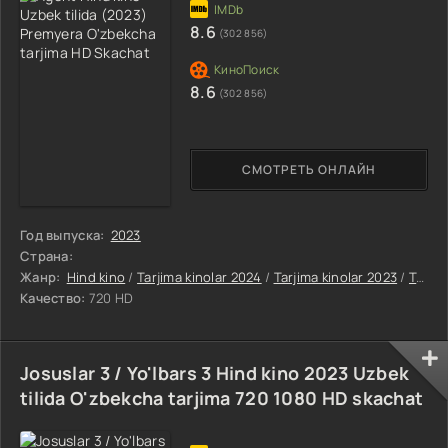
8.6
(302 856)
8.6
(302 856)
СМОТРЕТЬ ОНЛАЙН
Год выпуска:
2023
Страна:
Жанр:
Hind kino
/
Tarjima kinolar 2024
/
Tarjima kinolar 2023
/
Tarjima kino
Качество:
720 HD
Josuslar 3 / Yo'lbars 3 Hind kino 2023 Uzbek
tilida O'zbekcha tarjima 720 1080 HD skachat