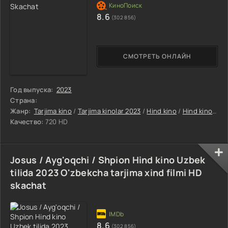
8.6
(302 856)
СМОТРЕТЬ ОНЛАЙН
Год выпуска:
2023
Страна:
Жанр:
Tarjima kino
/
Tarjima kinolar 2023
/
Hind kino
/
Hind kino 2024
Качество:
720 HD
Josus / Ayg'oqchi / Shpion Hind kino Uzbek
tilida 2023 O'zbekcha tarjima xind filmi HD
skachat
8.6
(302 856)