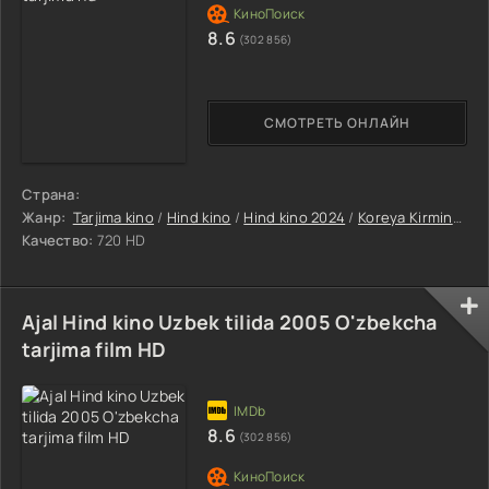
8.6
(302 856)
СМОТРЕТЬ ОНЛАЙН
Страна:
Жанр:
Tarjima kino
/
Hind kino
/
Hind kino 2024
/
Koreya Kirminal Boevik Jangari kinolar 2025
Качество:
720 HD
Ajal Hind kino Uzbek tilida 2005 O'zbekcha
tarjima film HD
8.6
(302 856)