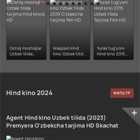
kino) tarjima HD
Uzbek tilida
yuksalishi
skachat
Premyera Netflix
filmi Uzbek tilida
O'zbekcha 2026
tarjima kino Full
HD tas-ix
skachat
Oshiq moshiqlar
Maqsad Hind
Yurak tug'yoni
Uzbek tilida
kino Ozbek tilida
Hind kino 2015
tarjima Hind
2019 O'zbekcha
Uzbek tilida
kinosi HD
tarjima film HD
Tarjima Film HD
Hind kino 2024
Agent Hind kino Uzbek tilida (2023)
Premyera O'zbekcha tarjima HD Skachat